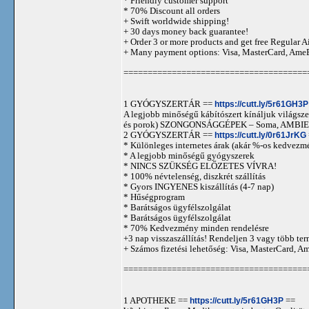
* Friendly customer support
* 70% Discount all orders
+ Swift worldwide shipping!
+ 30 days money back guarantee!
+ Order 3 or more products and get free Regular A
+ Many payment options: Visa, MasterCard, Ame
======================================
1 GYÓGYSZERTÁR ==
https://cutt.ly/5r61GH3P
A legjobb minőségű kábítószert kínáljuk világszer
és porok) SZONGONSÁGGÉPEK – Soma, AMBIEN,
2 GYÓGYSZERTÁR ==
https://cutt.ly/0r61JrKG
* Különleges internetes árak (akár %-os kedvezmé
* A legjobb minőségű gyógyszerek
* NINCS SZÜKSÉG ELŐZETES VÍVRA!
* 100% névtelenség, diszkrét szállítás
* Gyors INGYENES kiszállítás (4-7 nap)
* Hűségprogram
* Barátságos ügyfélszolgálat
* Barátságos ügyfélszolgálat
* 70% Kedvezmény minden rendelésre
+3 nap visszaszállítás! Rendeljen 3 vagy több term
+ Számos fizetési lehetőség: Visa, MasterCard, 
======================================
1 APOTHEKE ==
https://cutt.ly/5r61GH3P
==