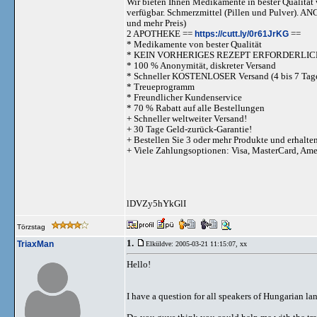
Wir bieten Ihnen Medikamente in bester Qualität w
verfügbar. Schmerzmittel (Pillen und Pulve
und mehr Preis)
2 APOTHEKE ==
https://cutt.ly/0r61JrKG
==
* Medikamente von bester Qualität
* KEIN VORHERIGES REZEPT ERFORDERLIC
* 100 % Anonymität, diskreter Versand
* Schneller KOSTENLOSER Versand (4 bis 7 Tag
* Treueprogramm
* Freundlicher Kundenservice
* 70 % Rabatt auf alle Bestellungen
+ Schneller weltweiter Versand!
+ 30 Tage Geld-zurück-Garantie!
+ Bestellen Sie 3 oder mehr Produkte und erhalte
+ Viele Zahlungsoptionen: Visa, MasterCard, Am
lDVZy5hYkGlI
Törzstag
1.
TriaxMan
Elküldve: 2005-03-21 11:15:07,
xx
Hello!
I have a question for all speakers of Hungarian l