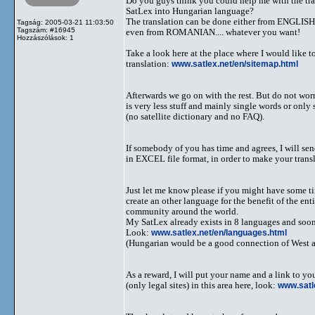
Do you guys think you could help me with the tra
SatLex into Hungarian language?
The translation can be done either from ENGLI
Tagság: 2005-03-21 11:03:50
Tagszám: #16945
even from ROMANIAN.... whatever you want!
Hozzászólások: 1
Take a look here at the place where I would like to
translation:
www.satlex.net/en/sitemap.html
Afterwards we go on with the rest. But do not worr
is very less stuff and mainly single words or only 
(no satellite dictionary and no FAQ).
If somebody of you has time and agrees, I will se
in EXCEL file format, in order to make your transl
Just let me know please if you might have some ti
create an other language for the benefit of the enti
community around the world.
My SatLex already exists in 8 languages and soon
Look:
www.satlex.net/en/languages.html
(Hungarian would be a good connection of West a
As a reward, I will put your name and a link to yo
(only legal sites) in this area here, look:
www.satl