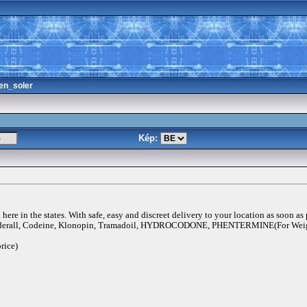
en_soler
Kép:
ere in the states. With safe, easy and discreet delivery to your location as soon as
rall, Codeine, Klonopin, Tramadoil, HYDROCODONE, PHENTERMINE(For Weigh
rice)