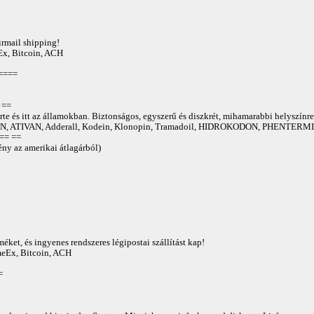
irmail shipping!
Ex, Bitcoin, ACH
====
==
te és itt az államokban. Biztonságos, egyszerű és diszkrét, mihamarabbi helyszínre
 ATIVAN, Adderall, Kodein, Klonopin, Tramadoil, HIDROKODON, PHENTERMIN
== ==
ny az amerikai átlagárból)
éket, és ingyenes rendszeres légipostai szállítást kap!
AmeEx, Bitcoin, ACH
=