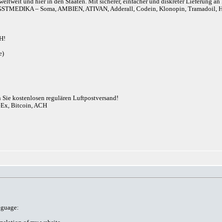
eltweit und hier in den Staaten. Mit sicherer, einfacher und diskreter Lieferung 
r). ANGSTMEDIKA – Soma, AMBIEN, ATIVAN, Adderall, Codein, Klonopin, Tram
H!
e)
n Sie kostenlosen regulären Luftpostversand!
eEx, Bitcoin, ACH
anguage: