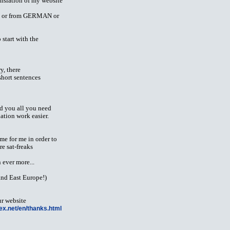
nslation of my website
SH or from GERMAN or
 start with the
y, there
short sentences
nd you all you need
ation work easier.
me for me in order to
re sat-freaks
 ever more...
nd East Europe!)
ur website
ex.net/en/thanks.html