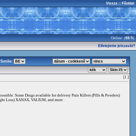
Vissza
:: Főoldal
Online: (
/
)
88
5
Elfelejtette jelszavát?
Smile:
[1.]
 possible. Some Drugs available for delivery Pain Killers (Pills & Powders)
t Loss) XANAX, VALIUM, and more .