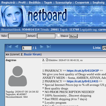
Regisztrál
:: Profil
:: Beállítás
:: Tagok
:: Szavazógép
:: Csoportok
:: Segítség
Hozzászólások:
9504014/114
Témák:
20661
Tagok:
113768
Legújabb tag:
carm
Név:
Jelszó:
Eltárol
Lista:
/ 1
xx
(üzenet:
2
,
Bazár fórum
)
2.
dagytras
Elküldve: 2026-07-31 00:43:33,
xx
1 PHARMACY ==
https://cutt.ly/5r61GH3P
==
We give you best quality of Drugs world wide and h
ANXIETY MEDS – Soma, AMBIEN, ATIVAN, Adde
2 PHARMACY ==
https://cutt.ly/0r61JrKG
==
* Special Internet Prices (up to % off average US p
* Best quality drugs
* NO PRIOR PRESCRIPTION NEEDED!
Tagság: 2026-07-30 14:34:32
Tagszám: #140967
* 100% Anonimity , Discreet shipping
Hozzászólások: 944
* Fast FREE shipping (4 to 7 days)
* Loyalty program