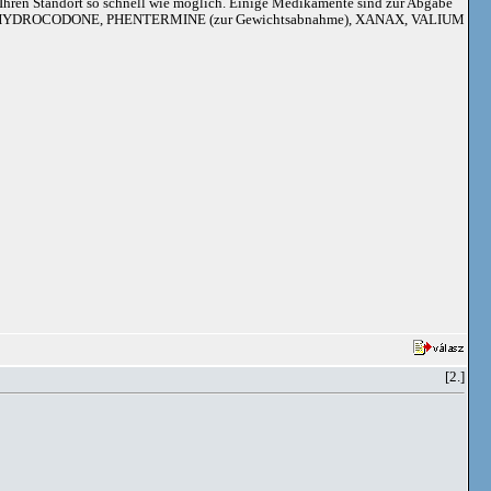
an Ihren Standort so schnell wie möglich. Einige Medikamente sind zur Abgabe
adoil, HYDROCODONE, PHENTERMINE (zur Gewichtsabnahme), XANAX, VALIUM
[2.]