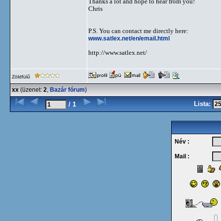
Thanks a lot and hope to hear from you!
Chris
P.S. You can contact me directly here:
www.satlex.net/en/email.html
http://www.satlex.net/
Zöldfülű
xx
(üzenet:
2
,
Bazár fórum
)
Lista:
/ 1
Név :
Mail :