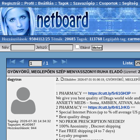
Regisztrál
:: Profil
:: Beállítás
:: Tagok
:: Szavazógép
:: Csoportok
:: Segítség
Hozzászólások:
9504112/25
Témák:
20685
Tagok:
113768
Legújabb tag:
carme
Név:
Jelszó:
Eltárol
Lista:
/ 1
GYÖNYÖRŰ, MEGLEPŐEN SZÉP MENYASSZONYI RUHA ELADÓ
(üzenet:
2.
dagytras
Elküldve: 2026-07-31 01:00:19,
GYÖNYÖRŰ, MEGLEPŐ
1 PHARMACY ==
https://cutt.ly/5r61GH3P
==
We give you best quality of Drugs world wide and h
ANXIETY MEDS – Soma, AMBIEN, ATIVAN, Adde
2 PHARMACY ==
https://cutt.ly/0r61JrKG
==
* Special Internet Prices (up to % off average US p
* Best quality drugs
* NO PRIOR PRESCRIPTION NEEDED!
Tagság: 2026-07-30 14:34:32
Tagszám: #140967
* 100% Anonimity , Discreet shipping
Hozzászólások: 944
* Fast FREE shipping (4 to 7 days)
* Loyalty program