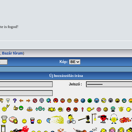
te is fogod!
2
,
Bazár fórum
)
Kép:
Új hozzászólás írása
Jelszó :