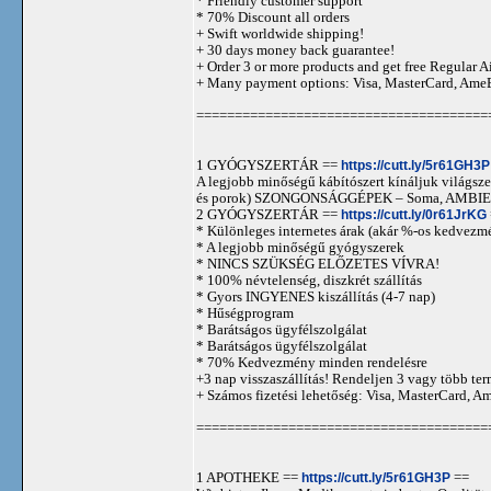
* Friendly customer support
* 70% Discount all orders
+ Swift worldwide shipping!
+ 30 days money back guarantee!
+ Order 3 or more products and get free Regular A
+ Many payment options: Visa, MasterCard, Ame
======================================
1 GYÓGYSZERTÁR ==
https://cutt.ly/5r61GH3P
A legjobb minőségű kábítószert kínáljuk világszer
és porok) SZONGONSÁGGÉPEK – Soma, AMBIEN,
2 GYÓGYSZERTÁR ==
https://cutt.ly/0r61JrKG
* Különleges internetes árak (akár %-os kedvezmé
* A legjobb minőségű gyógyszerek
* NINCS SZÜKSÉG ELŐZETES VÍVRA!
* 100% névtelenség, diszkrét szállítás
* Gyors INGYENES kiszállítás (4-7 nap)
* Hűségprogram
* Barátságos ügyfélszolgálat
* Barátságos ügyfélszolgálat
* 70% Kedvezmény minden rendelésre
+3 nap visszaszállítás! Rendeljen 3 vagy több term
+ Számos fizetési lehetőség: Visa, MasterCard, 
======================================
1 APOTHEKE ==
https://cutt.ly/5r61GH3P
==