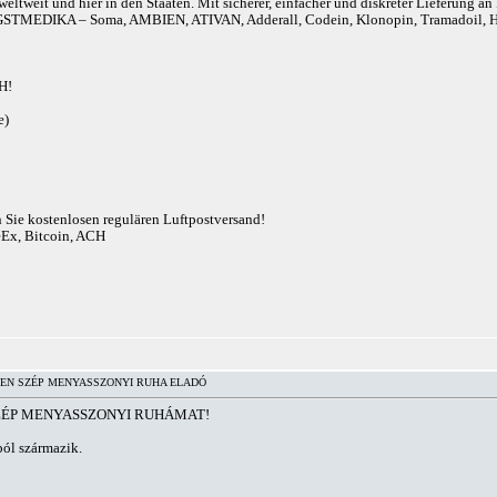
eltweit und hier in den Staaten. Mit sicherer, einfacher und diskreter Lieferung 
r). ANGSTMEDIKA – Soma, AMBIEN, ATIVAN, Adderall, Codein, Klonopin, Tram
H!
e)
n Sie kostenlosen regulären Luftpostversand!
eEx, Bitcoin, ACH
EN SZÉP MENYASSZONYI RUHA ELADÓ
ÉP MENYASSZONYI RUHÁMAT!
ból származik.