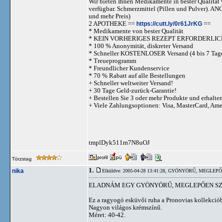
Wir bieten Ihnen Medikamente in bester Qualität w
verfügbar. Schmerzmittel (Pillen und Pulve
und mehr Preis)
2 APOTHEKE ==
https://cutt.ly/0r61JrKG
==
* Medikamente von bester Qualität
* KEIN VORHERIGES REZEPT ERFORDERLIC
* 100 % Anonymität, diskreter Versand
* Schneller KOSTENLOSER Versand (4 bis 7 Tag
* Treueprogramm
* Freundlicher Kundenservice
* 70 % Rabatt auf alle Bestellungen
+ Schneller weltweiter Versand!
+ 30 Tage Geld-zurück-Garantie!
+ Bestellen Sie 3 oder mehr Produkte und erhalte
+ Viele Zahlungsoptionen: Visa, MasterCard, Am
tmplDyk511m7N8uOJ
Törzstag
1.
nika
Elküldve: 2005-04-28 13:41:28,
GYÖNYÖRŰ, MEGLEPŐ
ELADNÁM EGY GYÖNYÖRŰ, MEGLEPŐEN SZ
Ez a ragyogó esküvői ruha a Pronovias kollekció
Nagyon világos krémszínű.
Méret: 40-42.