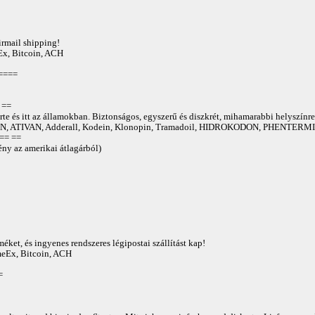
irmail shipping!
Ex, Bitcoin, ACH
====
==
te és itt az államokban. Biztonságos, egyszerű és diszkrét, mihamarabbi helyszínre
 ATIVAN, Adderall, Kodein, Klonopin, Tramadoil, HIDROKODON, PHENTERMIN
== ==
ny az amerikai átlagárból)
éket, és ingyenes rendszeres légipostai szállítást kap!
AmeEx, Bitcoin, ACH
=