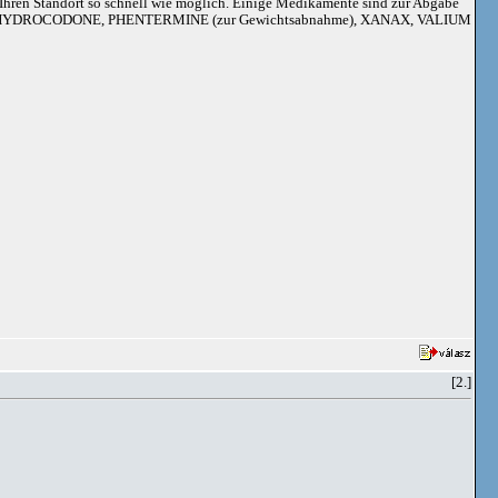
an Ihren Standort so schnell wie möglich. Einige Medikamente sind zur Abgabe
adoil, HYDROCODONE, PHENTERMINE (zur Gewichtsabnahme), XANAX, VALIUM
[2.]