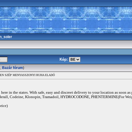
n_soler
Kép:
2
,
Bazár fórum
)
EN SZÉP MENYASSZONYI RUHA ELADÓ
ere in the states. With safe, easy and discreet delivery to your location as soon as
rall, Codeine, Klonopin, Tramadoil, HYDROCODONE, PHENTERMINE(For Weigh
rice)