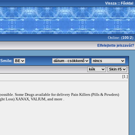
Vissza
:: Főoldal
Online: (
/
)
100
2
Elfelejtette jelszavát?
Smile:
[1.]
 possible. Some Drugs available for delivery Pain Killers (Pills & Powders)
t Loss) XANAX, VALIUM, and more .