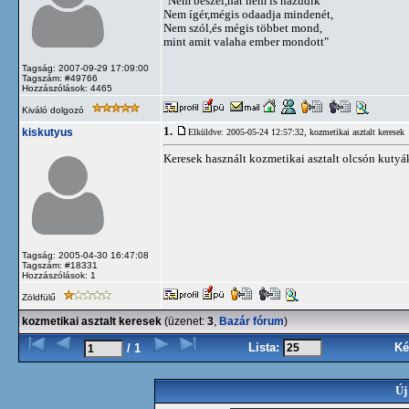
"Nem beszél,hát nem is hazudik
Nem ígér,mégis odaadja mindenét,
Nem szól,és mégis többet mond,
mint amit valaha ember mondott"
Tagság: 2007-09-29 17:09:00
Tagszám: #49766
Hozzászólások: 4465
Kiváló dolgozó
1.
kiskutyus
Elküldve: 2005-05-24 12:57:32,
kozmetikai asztalt keresek
Keresek használt kozmetikai asztalt olcsón kutyák
Tagság: 2005-04-30 16:47:08
Tagszám: #18331
Hozzászólások: 1
Zöldfülű
kozmetikai asztalt keresek
(üzenet:
3
,
Bazár fórum
)
Lista:
Ké
/ 1
Új