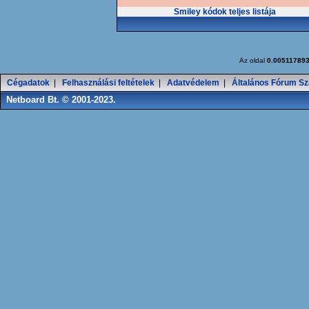
Smiley kódok teljes listája
Az oldal
0.00511789
Cégadatok
|
Felhasználási feltételek
|
Adatvédelem
|
Általános Fórum Sz
Netboard Bt. © 2001-2023.