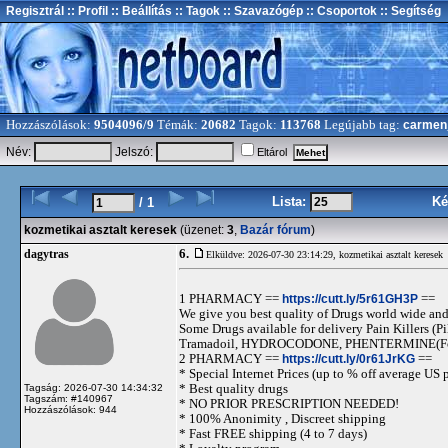
Regisztrál
:: Profil
:: Beállítás
:: Tagok
:: Szavazógép
:: Csoportok
:: Segítség
Hozzászólások:
9504096/9
Témák:
20682
Tagok:
113768
Legújabb tag:
carmen
Név:
Jelszó:
Eltárol
Lista:
Ké
/ 1
kozmetikai asztalt keresek
(üzenet:
3
,
Bazár fórum
)
6.
dagytras
Elküldve: 2026-07-30 23:14:29,
kozmetikai asztalt keresek
1 PHARMACY ==
https://cutt.ly/5r61GH3P
==
We give you best quality of Drugs world wide and h
Some Drugs available for delivery Pain Killers
Tramadoil, HYDROCODONE, PHENTERMINE(For 
2 PHARMACY ==
https://cutt.ly/0r61JrKG
==
* Special Internet Prices (up to % off average US p
* Best quality drugs
Tagság: 2026-07-30 14:34:32
Tagszám: #140967
* NO PRIOR PRESCRIPTION NEEDED!
Hozzászólások: 944
* 100% Anonimity , Discreet shipping
* Fast FREE shipping (4 to 7 days)