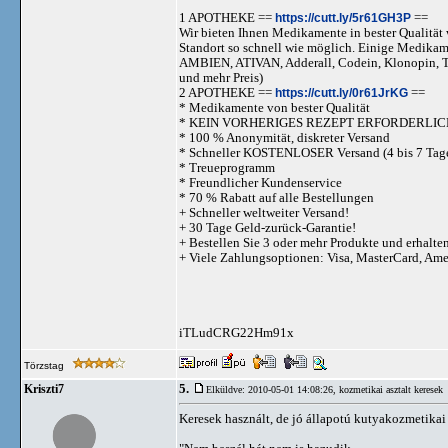
1 APOTHEKE ==
https://cutt.ly/5r61GH3P
==
Wir bieten Ihnen Medikamente in bester Qualität w
Standort so schnell wie möglich. Einige Medika
AMBIEN, ATIVAN, Adderall, Codein, Klonopi
und mehr Preis)
2 APOTHEKE ==
https://cutt.ly/0r61JrKG
==
* Medikamente von bester Qualität
* KEIN VORHERIGES REZEPT ERFORDERLIC
* 100 % Anonymität, diskreter Versand
* Schneller KOSTENLOSER Versand (4 bis 7 Tag
* Treueprogramm
* Freundlicher Kundenservice
* 70 % Rabatt auf alle Bestellungen
+ Schneller weltweiter Versand!
+ 30 Tage Geld-zurück-Garantie!
+ Bestellen Sie 3 oder mehr Produkte und erhalte
+ Viele Zahlungsoptionen: Visa, MasterCard, Am
iTLudCRG22Hm91x
Törzstag
5.
Kriszti7
Elküldve: 2010-05-01 14:08:26,
kozmetikai asztalt keresek
Keresek használt, de jó állapotú kutyakozmetikai