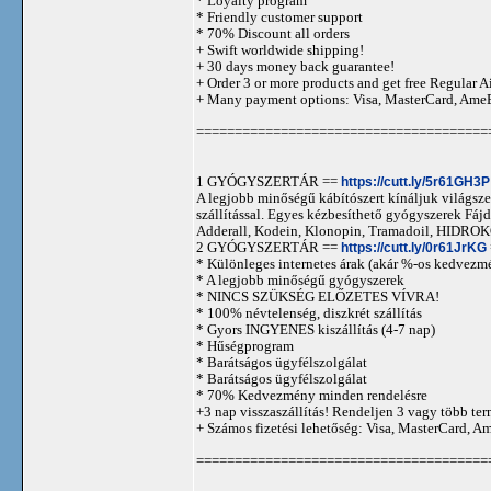
* Loyalty program
* Friendly customer support
* 70% Discount all orders
+ Swift worldwide shipping!
+ 30 days money back guarantee!
+ Order 3 or more products and get free Regular A
+ Many payment options: Visa, MasterCard, Ame
======================================
1 GYÓGYSZERTÁR ==
https://cutt.ly/5r61GH3P
A legjobb minőségű kábítószert kínáljuk világszer
szállítással. Egyes kézbesíthető gyógyszerek 
Adderall, Kodein, Klonopin, Tramadoil, HID
2 GYÓGYSZERTÁR ==
https://cutt.ly/0r61JrKG
* Különleges internetes árak (akár %-os kedvezmé
* A legjobb minőségű gyógyszerek
* NINCS SZÜKSÉG ELŐZETES VÍVRA!
* 100% névtelenség, diszkrét szállítás
* Gyors INGYENES kiszállítás (4-7 nap)
* Hűségprogram
* Barátságos ügyfélszolgálat
* Barátságos ügyfélszolgálat
* 70% Kedvezmény minden rendelésre
+3 nap visszaszállítás! Rendeljen 3 vagy több term
+ Számos fizetési lehetőség: Visa, MasterCard, 
======================================