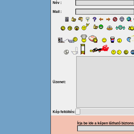
Név :
Mail :
Üzenet:
Kép feltöltés:
Írja be ide a képen látható bizton