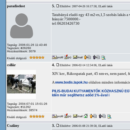
5.
paradiselost
Elküldve: 2007-04-26 16:17:58,
ELadó lakás
Tatabányá eladó egy 43 m2-es,1,5 szobás lakás a 
Irányár:7500000.-
tel:06203426730
Tagság: 2006-01-26 11:43:46
Tagszám: #26260
Hozzászólások: 3079
Kiváló dolgozó
4.
csillár
Elküldve: 2006-02-14 12:54:06,
ELadó lakás
XIV. ker., Rákospatak part, 45 nm-es, nem panel, fe
A
www.bodis.lapok.hu
oldalon minden információ,
PILIS-BUDAI KUTYAMENTŐK KÖZHASZNÚ E
Idén már segíthetsz adód 1%-ával i
Tagság: 2004-07-01 15:01:26
Tagszám: #11262
Hozzászólások: 38574
Kiváló dolgozó
3.
Csalány
Elküldve: 2006-01-08 21:39:58,
ELadó lakás