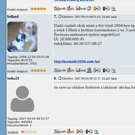
Kiváló dolgozó
7.
belland
Elküldve: 2007-09-14 09:51:03,
ELadó lakás
Eladó családi okok miatt a fóti tónál 2004-ben é
a telek 130nöl a kertben úszómedence.2 wc 3 szo
Érvényes módosított építési engedéllyel.
IÁ: 20.000.000.-Ft
érdeklődni: 06-20-537-08-27
Tagság: 2004-12-29 20:02:38
Tagszám: #14725
http://kontallir2009.ewk.hu/
Hozzászólások: 3502
Kiváló dolgozó
6.
totha24
Elküldve: 2007-06-04 09:53:17,
ELadó lakás
én ezen az oldalon hirdetem a lakásom: abchaz.h
Tagság: 2007-06-04 09:51:57
Tagszám: #45694
Hozzászólások: 1
Zöldfülű