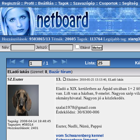
Regisztrál
:: Profil
:: Beállítás
:: Tagok
:: Szavazógép
:: Csoportok
:: Segítség
Hozzászólások:
9503865/13
Témák:
20605
Tagok:
113764
Legújabb tag:
xiang
Név:
Jelszó:
Eltárol
Lista:
Ké
/ 1
ELadó lakás
(üzenet:
8
,
Bazár fórum
)
13.
SZ.Eszter
Elküldve: 2010-05-25 13:13:40,
ELadó lakás
Eladó a XIX. kerületben az Árpád utcában 1+ 2 f
van. Lift van a házban, 9 emelet. Nagyon szép vilá
okmányhivatal. Nagyon jó a közlekedés.
szalai1978@gmail.com
Érdeklődni: 30/6300-006
Tagság: 2008-04-14 19:48:45
Tagszám: #58314
Eszter, Nudli, Nünü, Pappsi
Hozzászólások: 2401
vom Schwarenberg kennel
Schwarenberg átmenet