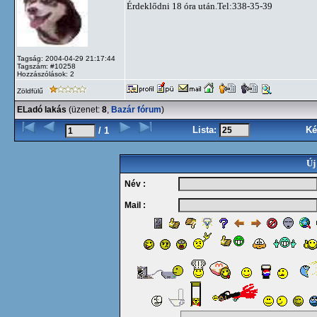
Érdeklődni 18 óra után.Tel:338-35-39
Tagság: 2004-04-29 21:17:44
Tagszám: #10258
Hozzászólások: 2
Zöldfülű
ELadó lakás
(üzenet:
8
,
Bazár fórum
)
Lista:
Ké
/ 1
Új
Név :
Mail :