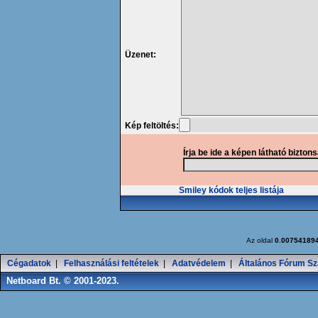
Üzenet:
Kép feltöltés:
Írja be ide a képen látható bizton
Smiley kódok teljes listája
Az oldal
0.00754189
Cégadatok
|
Felhasználási feltételek
|
Adatvédelem
|
Általános Fórum Sz
Netboard Bt. © 2001-2023.