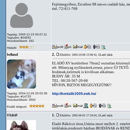
Fejérmegyében, Ercsiben 98 nm-es családi ház, mel
érd.:72/411-769
Tagság: 2005-12-15 00:07:11
Tagszám: #24652
Hozzászólások: 182
Haladó
2.
belland
Elküldve: 2005-10-08 13:08:42,
ELadó lakás
ELADÓ XV kerületben 70nm2 osztatlan közöstula
stb. Műanyag nyílászárok,terasz, pince ÚJ TETŐ.
Irodának,üzletnek is kivűloan alkalmas.
IRÁNY ÁR: 35 M
TEL: 06/20-567-20-66
HÍVJON, BIZTOS MEGEGYEZÜNK!!
http://kontallir2009.ewk.hu/
Tagság: 2004-12-29 20:02:38
Tagszám: #14725
Hozzászólások: 3502
Kiváló dolgozó
1.
#Adri#
Elküldve: 2005-06-02 17:34:04,
ELadó lakás
Eladó Rákóczi úton,Uránia mozi mellett 2. emelet
öröklakás,rendezett házban.IRODÁNAK és RENDEL