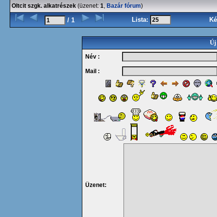
Oltcit szgk. alkatrészek
(üzenet:
1
,
Bazár fórum
)
Lista:
Ké
/ 1
Új
Név :
Mail :
Üzenet: