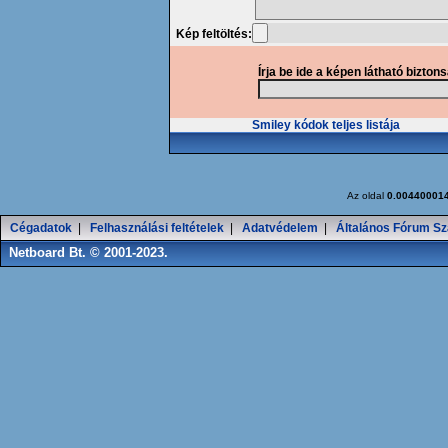
Kép feltöltés:
Írja be ide a képen látható bizton
Smiley kódok teljes listája
Az oldal
0.00440001
Cégadatok
|
Felhasználási feltételek
|
Adatvédelem
|
Általános Fórum Sz
Netboard Bt. © 2001-2023.