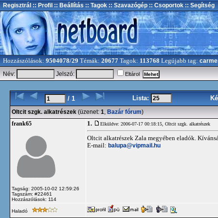
Regisztrál
:: Profil
:: Beállítás
:: Tagok
:: Szavazógép
:: Csoportok
:: Segítség
Hozzászólások:
9504078/29
Témák:
20677
Tagok:
113768
Legújabb tag:
carme
Név:
Jelszó:
Eltárol
Lista:
Ké
/ 1
Oltcit szgk. alkatrészek
(üzenet:
1
,
Bazár fórum
)
1.
frank65
Elküldve: 2006-07-17 00:18:15,
Oltcit szgk. alkatrészek
Oltcit alkatrészek Zala megyében eladók. Kívánság
E-mail:
balupa@vipmail.hu
Tagság: 2005-10-02 12:59:26
Tagszám: #22461
Hozzászólások: 114
Haladó