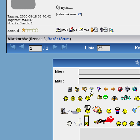
Új nyár.....
[válaszok erre:
]
#2
Tagság: 2006-08-18 09:40:42
Tagszám: #33843
Hozzászólások: 1
Zöldfülű
Állatkorház
(üzenet:
3
,
Bazár fórum
)
Lista:
Ké
/ 1
Új
Név :
Mail :