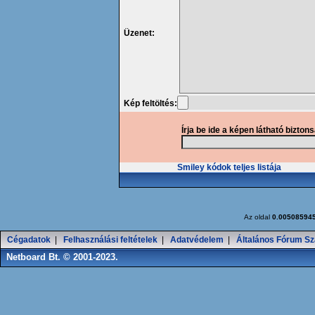
Üzenet:
Kép feltöltés:
Írja be ide a képen látható bizton
Smiley kódok teljes listája
Az oldal
0.00508594
Cégadatok
|
Felhasználási feltételek
|
Adatvédelem
|
Általános Fórum Sz
Netboard Bt. © 2001-2023.