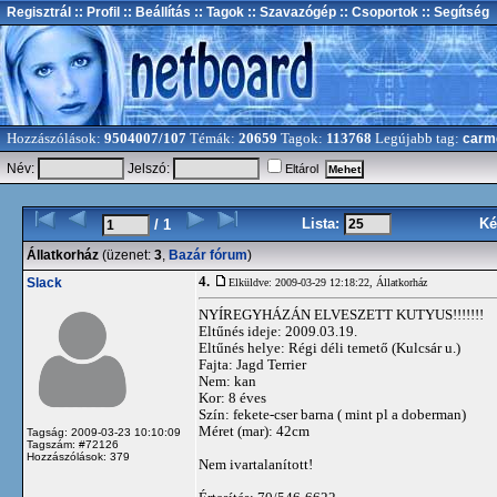
Regisztrál
:: Profil
:: Beállítás
:: Tagok
:: Szavazógép
:: Csoportok
:: Segítség
Hozzászólások:
9504007/107
Témák:
20659
Tagok:
113768
Legújabb tag:
carm
Név:
Jelszó:
Eltárol
Lista:
Ké
/ 1
Állatkorház
(üzenet:
3
,
Bazár fórum
)
4.
Slack
Elküldve: 2009-03-29 12:18:22,
Állatkorház
NYÍREGYHÁZÁN ELVESZETT KUTYUS!!!!!!!
Eltűnés ideje: 2009.03.19.
Eltűnés helye: Régi déli temető (Kulcsár u.)
Fajta: Jagd Terrier
Nem: kan
Kor: 8 éves
Szín: fekete-cser barna ( mint pl a doberman)
Méret (mar): 42cm
Tagság: 2009-03-23 10:10:09
Tagszám: #72126
Hozzászólások: 379
Nem ivartalanított!