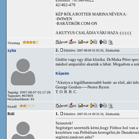
Értesítés: 70/546-6622
42/462-479
KÉP RÓLA ROTTER MARINA NÉVEN A :
-IWIWEN
-BARÁTIKÖR.COM-ON
A KUTYUS CSALÁDJA VÁRJ HAZA :(:(:(:(:(
Törzstag
2.
syba
Elküldve: 2007-08-09 01:05:56,
Állatkorház
Gödön vagy egy állat klinika. Dr.Muka Péter spec
máshol amputálni akarták a lábát. Megadom a szám
Képeim
"A kutya a legállhatatosabb barát- az első, aki üd
George Gordon-----Noren Byron
T. O. B. B. C.
Tagság: 2007-08-07 01:17:28
Tagszám: #47805
Hozzászólások: 91
Kezdő
1.
Röfi
Elküldve: 2007-05-14 09:35:18,
Állatkorház
Sziasztok!
Segítséget szeretnék kérni,hogy Fóthoz hol van 
kezelésen van.Próbáltam keresgélni,de Dunakeszi
segíteni,tanácsot adni?