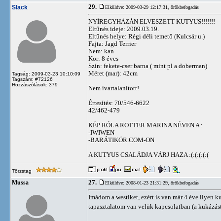
29.
Slack
Elküldve: 2009-03-29 12:17:31,
örökbefogadás
NYÍREGYHÁZÁN ELVESZETT KUTYUS!!!!!!!
Eltűnés ideje: 2009.03.19.
Eltűnés helye: Régi déli temető (Kulcsár u.)
Fajta: Jagd Terrier
Nem: kan
Kor: 8 éves
Szín: fekete-cser barna ( mint pl a doberman)
Méret (mar): 42cm
Tagság: 2009-03-23 10:10:09
Tagszám: #72126
Hozzászólások: 379
Nem ivartalanított!
Értesítés: 70/546-6622
42/462-479
KÉP RÓLA ROTTER MARINA NÉVEN A :
-IWIWEN
-BARÁTIKÖR.COM-ON
A KUTYUS CSALÁDJA VÁRJ HAZA :(:(:(:(:(
Törzstag
27.
Mussa
Elküldve: 2008-01-23 21:31:29,
örökbefogadás
Imádom a westiket, ezért is van már 4 éve ilyen ku
tapasztalatom van velük kapcsolatban (a kukázást 