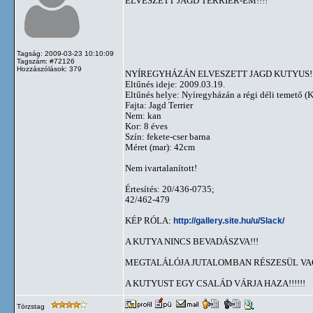
ELVESZETT JAGD TERRIER-EM!!!!
Tagság: 2009-03-23 10:10:09
Tagszám: #72126
Hozzászólások: 379
NYÍREGYHÁZÁN ELVESZETT JAGD KUTYUS!!!
Eltűnés ideje: 2009.03.19.
Eltűnés helye: Nyíregyházán a régi déli temető (K
Fajta: Jagd Terrier
Nem: kan
Kor: 8 éves
Szín: fekete-cser barna
Méret (mar): 42cm
Nem ivartalanított!
Értesítés: 20/436-0735;
42/462-479
KÉP RÓLA:
http://gallery.site.hu/u/Slack/
A KUTYA NINCS BEVADÁSZVA!!!
MEGTALÁLÓJA JUTALOMBAN RÉSZESÜL VAG
A KUTYUST EGY CSALÁD VÁRJA HAZA!!!!!!
Törzstag