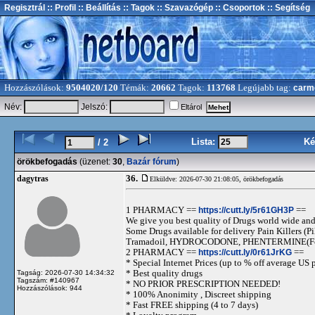
Regisztrál
:: Profil
:: Beállítás
:: Tagok
:: Szavazógép
:: Csoportok
:: Segítség
Hozzászólások:
9504020/120
Témák:
20662
Tagok:
113768
Legújabb tag:
carm
Név:
Jelszó:
Eltárol
Lista:
Ké
/ 2
örökbefogadás
(üzenet:
30
,
Bazár fórum
)
36.
dagytras
Elküldve: 2026-07-30 21:08:05,
örökbefogadás
1 PHARMACY ==
https://cutt.ly/5r61GH3P
==
We give you best quality of Drugs world wide and h
Some Drugs available for delivery Pain Killers
Tramadoil, HYDROCODONE, PHENTERMINE(For 
2 PHARMACY ==
https://cutt.ly/0r61JrKG
==
* Special Internet Prices (up to % off average US p
* Best quality drugs
Tagság: 2026-07-30 14:34:32
Tagszám: #140967
* NO PRIOR PRESCRIPTION NEEDED!
Hozzászólások: 944
* 100% Anonimity , Discreet shipping
* Fast FREE shipping (4 to 7 days)