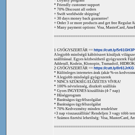
* Loyalty program
* Friendly customer support
* 70% Discount all orders
+ Swift worldwide shipping!
+ 30 days money back guarantee!
+ Order 3 or more products and get free Regular A
+ Many payment options: Visa, MasterCard, Ame
======================================
1 GYÓGYSZERTÁR ==
https://cutt.ly/5r61GH3P
A legjobb minőségű kábítószert kínáljuk világszer
szállítással. Egyes kézbesíthető gyógyszerek 
Adderall, Kodein, Klonopin, Tramadoil, HID
2 GYÓGYSZERTÁR ==
https://cutt.ly/0r61JrKG
* Különleges internetes árak (akár %-os kedvezmé
* A legjobb minőségű gyógyszerek
* NINCS SZÜKSÉG ELŐZETES VÍVRA!
* 100% névtelenség, diszkrét szállítás
* Gyors INGYENES kiszállítás (4-7 nap)
* Hűségprogram
* Barátságos ügyfélszolgálat
* Barátságos ügyfélszolgálat
* 70% Kedvezmény minden rendelésre
+3 nap visszaszállítás! Rendeljen 3 vagy több term
+ Számos fizetési lehetőség: Visa, MasterCard, 
======================================