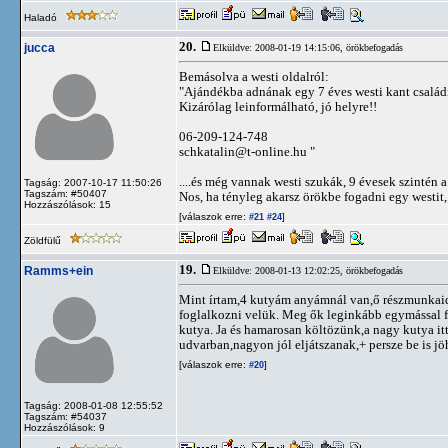
Haladó
20.
jucca
Elküldve: 2008-01-19 14:15:06,
örökbefogadás
Bemásolva a westi oldalról:
"Ajándékba adnának egy 7 éves westi kant családi 
Kizárólag leinformálható, jó helyre!!
06-209-124-748
schkatalin@t-online.hu
"
....és még vannak westi szukák, 9 évesek szintén 
Tagság: 2007-10-17 11:50:26
Tagszám: #50407
Nos, ha tényleg akarsz örökbe fogadni egy westit
Hozzászólások: 15
[válaszok erre:
]
#21
#24
Zöldfülű
19.
Ramms+ein
Elküldve: 2008-01-13 12:02:25,
örökbefogadás
Mint írtam,4 kutyám anyámnál van,ő részmunkaid
foglalkozni velük. Meg ők leginkább egymással fo
kutya. Ja és hamarosan költözünk,a nagy kutya itt
udvarban,nagyon jól eljátszanak,+ persze be is jö
[válaszok erre:
]
#20
Tagság: 2008-01-08 12:55:52
Tagszám: #54037
Hozzászólások: 9