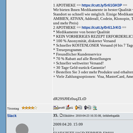
1 APOTHEKE ==
https://cutt.ly/5r61GH3P
==
Wir bieten Ihnen Medikamente in bester Qualität w
Standort so schnell wie möglich. Einige Medika
AMBIEN, ATIVAN, Adderall, Codein, Klonopi
und mehr Preis)
2 APOTHEKE ==
https://cutt.ly/0r61JrKG
==
* Medikamente von bester Qualität
* KEIN VORHERIGES REZEPT ERFORDERLIC
* 100 % Anonymität, diskreter Versand
* Schneller KOSTENLOSER Versand (4 bis 7 Tag
* Treueprogramm
* Freundlicher Kundenservice
* 70 % Rabatt auf alle Bestellungen
+ Schneller weltweiter Versand!
+ 30 Tage Geld-zurück-Garantie!
+ Bestellen Sie 3 oder mehr Produkte und erhalte
+ Viele Zahlungsoptionen: Visa, MasterCard, Am
dR29SJ9Et0uqZLtD
Törzstag
35.
Slack
Elküldve: 2010-04-23 16:35:08,
örökbefogadás
2009.04.20. 15:09
|