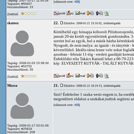
Tagság: 2007-10-17 11:50:26
[válaszok erre:
]
#25
Tagszám: #50407
Hozzászólások: 15
Zöldfülű
22.
skatosz
Elküldve: 2008-01-21 19:16:02,
örökbefogadás
Körülbelül egy hónapja kóborolt Pilisborosjenőn,
január 20-án került egyesületünk gondozásába. 3-
szerint hol az egyik, hol a másik házba kéredzked
Nyugodt, de nem mulya: az igazát - és tányérát - 
követelődző. Ideális társa lenne vele sokat fogl
azonban - február 11-éig - eredeti gazdáját keress
Érdeklődni róla Takács Katinál lehet a 06-70-22
kép :ELVESZETT KUTYÁK - TALÁLT KUTYÁK 
Tagság: 2008-01-03 15:38:34
Tagszám: #53752
Hozzászólások: 35
Zöldfülű
21.
Mussa
Elküldve: 2008-01-21 18:24:13,
örökbefogadás
Szió! Érdekelne 1 szuka westi engem is, ha esedé
megemlített oldalon a szukákat,tudtok segíteni az
[válaszok erre:
]
#23
Tagság: 2006-01-17 03:01:06
Tagszám: #25919
Hozzászólások: 209