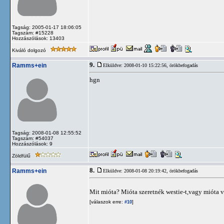
Tagság: 2005-01-17 18:06:05
Tagszám: #15228
Hozzászólások: 13403
Kiváló dolgozó
9.
Ramms+ein
Elküldve: 2008-01-10 15:22:56,
örökbefogadás
hgn
Tagság: 2008-01-08 12:55:52
Tagszám: #54037
Hozzászólások: 9
Zöldfülű
8.
Ramms+ein
Elküldve: 2008-01-08 20:19:42,
örökbefogadás
Mit mióta? Mióta szeretnék westie-t,vagy mióta v
[válaszok erre:
]
#10