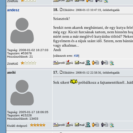
Zöldfülű
18.
andesz
Elküldve: 2008-01-13 10:47:19,
örökbefogadás
Sziasztok!
Senkit nem akarok megbántani, de egy kutya fele
még egy. Kicsit furcsának tartom, nem hinném hog
miért nem a már meglévő kutyáidra töltöd? Nekem 
figyelmem és a rájuk szánt idő. Sztem, nem bánt
vagy alkalmas...
Andi
Tagság: 2008-01-02 16:27:03
Tagszám: #53678
[válaszok erre:
]
#19
Hozzászólások: 21
Zöldfülű
17.
anshi
Elküldve: 2008-01-12 22:58:56,
örökbefogadás
Sok sikert
próbálkozz a fajtamentöknél...hát
Tagság: 2005-01-17 18:06:05
Tagszám: #15228
Hozzászólások: 13403
Kiváló dolgozó