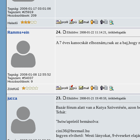
Tagság: 2006-01-17 03:01:06
Tagszám: #25919
Hozzászólások: 209
Haladó
24.
Ramms+ein
Elküldve: 2008-01-22 11:14:21,
örökbefogadás
A 7 éves kanocskát elhoznám,csak az a baj,hogy
Tagság: 2008-01-08 12:55:52
Tagszám: #54037
Hozzászólások: 9
Zöldfülű
23.
jucca
Elküldve: 2008-01-21 19:49:59,
örökbefogadás
Bazár fórum alatt van a Kutya Szövetésén, azon bel
Tehát:
"Iwiw/apróról bemásolva:
cini36@freemail.hu
Ingyen elvihető: Westi lányokat, 9-éveseket ela