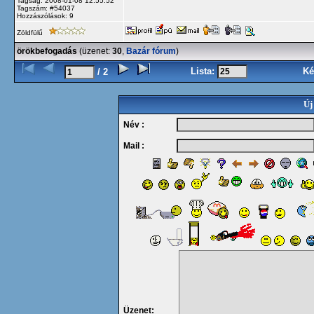
Tagság: 2008-01-08 12:55:52
Tagszám: #54037
Hozzászólások: 9
Zöldfülű
örökbefogadás
(üzenet:
30
,
Bazár fórum
)
Lista:
Ké
/ 2
Új
Név :
Mail :
Üzenet: