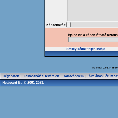
Kép feltöltés:
Írja be ide a képen látható bizton
Smiley kódok teljes listája
Az oldal
0.01344990
Cégadatok
|
Felhasználási feltételek
|
Adatvédelem
|
Általános Fórum Sz
Netboard Bt. © 2001-2023.