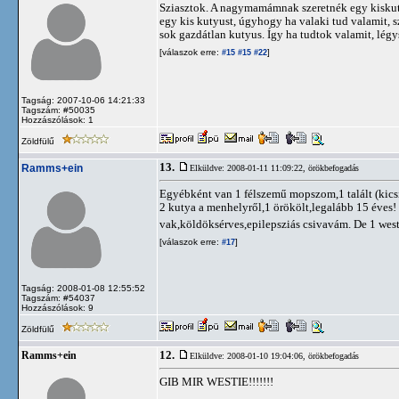
Sziasztok. A nagymamámnak szeretnék egy kiskutyu
egy kis kutyust, úgyhogy ha valaki tud valamit, 
sok gazdátlan kutyus. Így ha tudtok valamit, légys
[válaszok erre:
]
#15
#15
#22
Tagság: 2007-10-06 14:21:33
Tagszám: #50035
Hozzászólások: 1
Zöldfülű
13.
Ramms+ein
Elküldve: 2008-01-11 11:09:22,
örökbefogadás
Egyébként van 1 félszemű mopszom,1 talált (kics
2 kutya a menhelyről,1 örökölt,legalább 15 éves! 
vak,köldöksérves,epilepsziás csivavám. De 1 west
[válaszok erre:
]
#17
Tagság: 2008-01-08 12:55:52
Tagszám: #54037
Hozzászólások: 9
Zöldfülű
12.
Ramms+ein
Elküldve: 2008-01-10 19:04:06,
örökbefogadás
GIB MIR WESTIE!!!!!!!