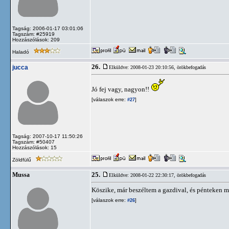
Tagság: 2006-01-17 03:01:06
Tagszám: #25919
Hozzászólások: 209
Haladó
26.
jucca
Elküldve: 2008-01-23 20:10:56,
örökbefogadás
Jó fej vagy, nagyon!!
[válaszok erre:
]
#27
Tagság: 2007-10-17 11:50:26
Tagszám: #50407
Hozzászólások: 15
Zöldfülű
25.
Mussa
Elküldve: 2008-01-22 22:30:17,
örökbefogadás
Köszike, már beszéltem a gazdival, és pénteken m
[válaszok erre:
]
#26