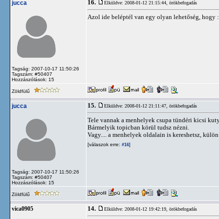
16.
jucca
Elküldve: 2008-01-12 21:15:44,
örökbefogadás
Azol ide beléptél van egy olyan lehetőség, hogy :
Tagság: 2007-10-17 11:50:26
Tagszám: #50407
Hozzászólások: 15
Zöldfülű
15.
jucca
Elküldve: 2008-01-12 21:11:47,
örökbefogadás
Tele vannak a menhelyek csupa tündéri kicsi kuty
Bármelyik topicban körül tudsz nézni.
Vagy.... a menhelyek oldalain is kereshetsz, kül
[válaszok erre:
]
#16
Tagság: 2007-10-17 11:50:26
Tagszám: #50407
Hozzászólások: 15
Zöldfülű
14.
vica0905
Elküldve: 2008-01-12 19:42:19,
örökbefogadás