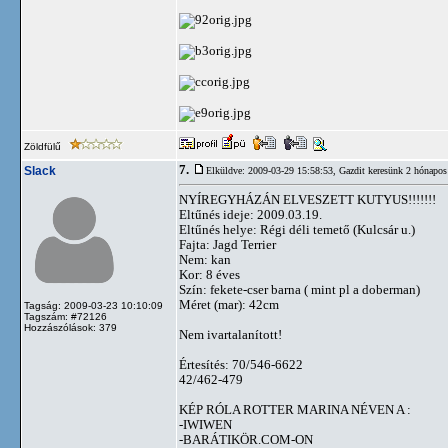
Zöldfülű
7.
Slack
Elküldve: 2009-03-29 15:58:53,
Gazdit keresünk 2 hónapos
NYÍREGYHÁZÁN ELVESZETT KUTYUS!!!!!!!
Eltűnés ideje: 2009.03.19.
Eltűnés helye: Régi déli temető (Kulcsár u.)
Fajta: Jagd Terrier
Nem: kan
Kor: 8 éves
Szín: fekete-cser barna ( mint pl a doberman)
Méret (mar): 42cm
Tagság: 2009-03-23 10:10:09
Tagszám: #72126
Hozzászólások: 379
Nem ivartalanított!
Értesítés: 70/546-6622
42/462-479
KÉP RÓLA ROTTER MARINA NÉVEN A :
-IWIWEN
-BARÁTIKÖR.COM-ON