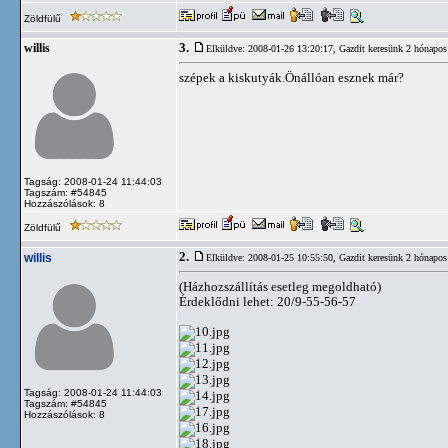
Zöldfülű
3.
willis
Elküldve: 2008-01-26 13:20:17,
Gazdit keresünk 2 hónapos
szépek a kiskutyák.Önállóan esznek már?
Tagság: 2008-01-24 11:44:03
Tagszám: #54845
Hozzászólások: 8
Zöldfülű
2.
willis
Elküldve: 2008-01-25 10:55:50,
Gazdit keresünk 2 hónapos
(Házhozszállítás esetleg megoldható)
Érdeklődni lehet: 20/9-55-56-57
Tagság: 2008-01-24 11:44:03
Tagszám: #54845
Hozzászólások: 8