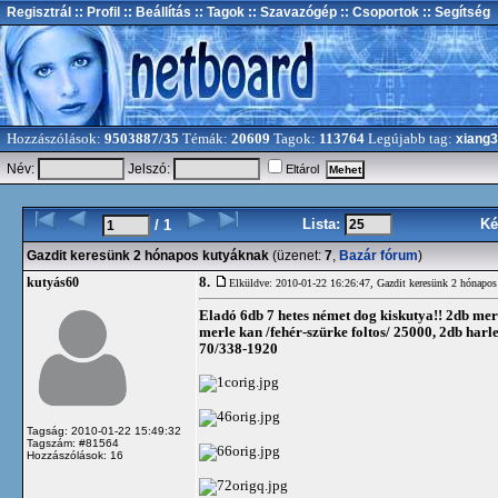
Regisztrál
:: Profil
:: Beállítás
:: Tagok
:: Szavazógép
:: Csoportok
:: Segítség
Hozzászólások:
9503887/35
Témák:
20609
Tagok:
113764
Legújabb tag:
xiang
Név:
Jelszó:
Eltárol
Lista:
Ké
/ 1
Gazdit keresünk 2 hónapos kutyáknak
(üzenet:
7
,
Bazár fórum
)
8.
kutyás60
Elküldve: 2010-01-22 16:26:47,
Gazdit keresünk 2 hónapos
Eladó 6db 7 hetes német dog kiskutya!! 2db merl
merle kan /fehér-szürke foltos/ 25000, 2db harl
70/338-1920
Tagság: 2010-01-22 15:49:32
Tagszám: #81564
Hozzászólások: 16