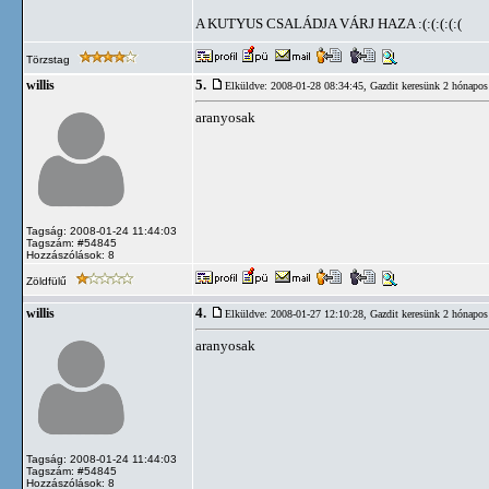
A KUTYUS CSALÁDJA VÁRJ HAZA :(:(:(:(:(
Törzstag
5.
willis
Elküldve: 2008-01-28 08:34:45,
Gazdit keresünk 2 hónapos
aranyosak
Tagság: 2008-01-24 11:44:03
Tagszám: #54845
Hozzászólások: 8
Zöldfülű
4.
willis
Elküldve: 2008-01-27 12:10:28,
Gazdit keresünk 2 hónapos
aranyosak
Tagság: 2008-01-24 11:44:03
Tagszám: #54845
Hozzászólások: 8