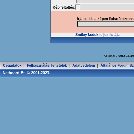
Kép feltöltés:
Írja be ide a képen látható bizton
Smiley kódok teljes listája
Az oldal
0.00650310
Cégadatok
|
Felhasználási feltételek
|
Adatvédelem
|
Általános Fórum Sz
Netboard Bt. © 2001-2023.