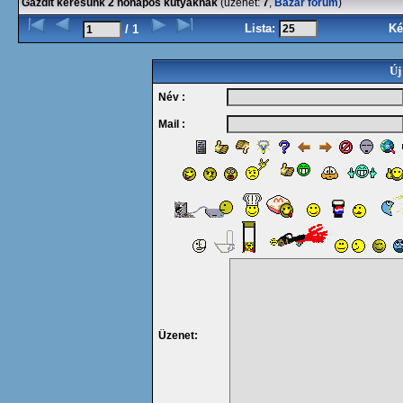
Gazdit keresünk 2 hónapos kutyáknak
(üzenet:
7
,
Bazár fórum
)
Lista:
Ké
/ 1
Új
Név :
Mail :
Üzenet: