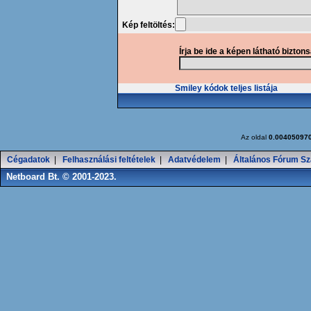
Kép feltöltés:
Írja be ide a képen látható bizton
Smiley kódok teljes listája
Az oldal
0.00405097
Cégadatok
|
Felhasználási feltételek
|
Adatvédelem
|
Általános Fórum Sz
Netboard Bt. © 2001-2023.