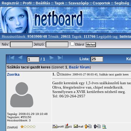
Regisztrál
:: Profil
:: Beállítás
:: Tagok
:: Szavazógép
:: Csoportok
:: Segítség
Hozzászólások:
9503900/48
Témák:
20611
Tagok:
113766
Legújabb tag:
batista
Név:
Jelszó:
Eltárol
Lista:
Ké
/ 1
Szálkás tacsi gazdit keres
(üzenet:
1
,
Bazár fórum
)
1.
Zserika
Elküldve: 2009-01-27 00:03:43,
Szálkás tacsi gazdit keres
Gazdit keresünk egy 1,5 éves szálkásszőrű kan ta
Oltva, féregtelenítve van, chipel rendelkezik.
Személyesen a XVIII. kerületben nézhető meg.
Tel: 06/20-264-2957
Tagság: 2008-01-29 19:10:48
Tagszám: #55150
Hozzászólások: 3
Zöldfülű