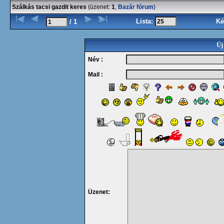
Szálkás tacsi gazdit keres
(üzenet:
1
,
Bazár fórum
)
Lista:
Ké
/ 1
Új
Név :
Mail :
Üzenet: