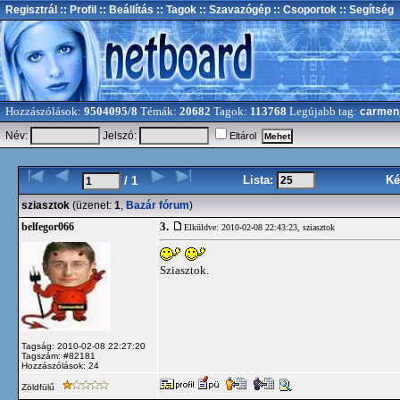
Regisztrál
:: Profil
:: Beállítás
:: Tagok
:: Szavazógép
:: Csoportok
:: Segítség
Hozzászólások:
9504095/8
Témák:
20682
Tagok:
113768
Legújabb tag:
carmen
Név:
Jelszó:
Eltárol
Lista:
Ké
/ 1
sziasztok
(üzenet:
1
,
Bazár fórum
)
3.
belfegor066
Elküldve: 2010-02-08 22:43:23,
sziasztok
Sziasztok.
Tagság: 2010-02-08 22:27:20
Tagszám: #82181
Hozzászólások: 24
Zöldfülű