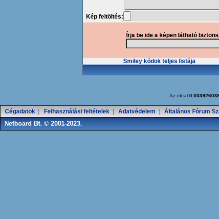
Kép feltöltés:
Írja be ide a képen látható bizton
Smiley kódok teljes listája
Az oldal
0.00392603
Cégadatok
|
Felhasználási feltételek
|
Adatvédelem
|
Általános Fórum Sz
Netboard Bt. © 2001-2023.