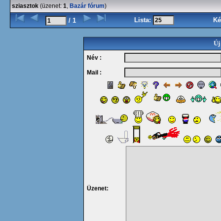
sziasztok
(üzenet:
1
,
Bazár fórum
)
Lista:
Ké
/ 1
Új
Név :
Mail :
Üzenet: