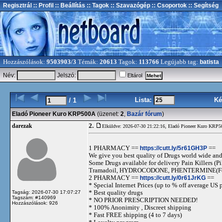
Regisztrál
:: Profil
:: Beállítás
:: Tagok
:: Szavazógép
:: Csoportok
:: Segítség
Hozzászólások:
9503903/3
Témák:
20613
Tagok:
113766
Legújabb tag:
batista
Név:
Jelszó:
Eltárol
Lista:
Ké
/ 1
Eladó Pioneer Kuro KRP500A
(üzenet:
2
,
Bazár fórum
)
2.
darezak
Elküldve: 2026-07-30 21:22:16,
Eladó Pioneer Kuro KRP
1 PHARMACY ==
https://cutt.ly/5r61GH3P
==
We give you best quality of Drugs world wide and h
Some Drugs available for delivery Pain Killers
Tramadoil, HYDROCODONE, PHENTERMINE(For 
2 PHARMACY ==
https://cutt.ly/0r61JrKG
==
* Special Internet Prices (up to % off average US p
* Best quality drugs
Tagság: 2026-07-30 17:07:27
Tagszám: #140969
* NO PRIOR PRESCRIPTION NEEDED!
Hozzászólások: 926
* 100% Anonimity , Discreet shipping
* Fast FREE shipping (4 to 7 days)