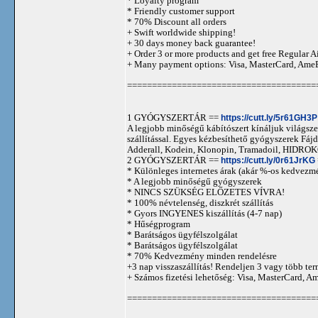
* Loyalty program
* Friendly customer support
* 70% Discount all orders
+ Swift worldwide shipping!
+ 30 days money back guarantee!
+ Order 3 or more products and get free Regular A
+ Many payment options: Visa, MasterCard, Ame
======================================
1 GYÓGYSZERTÁR ==
https://cutt.ly/5r61GH3P
A legjobb minőségű kábítószert kínáljuk világszer
szállítással. Egyes kézbesíthető gyógyszerek 
Adderall, Kodein, Klonopin, Tramadoil, HID
2 GYÓGYSZERTÁR ==
https://cutt.ly/0r61JrKG
* Különleges internetes árak (akár %-os kedvezmé
* A legjobb minőségű gyógyszerek
* NINCS SZÜKSÉG ELŐZETES VÍVRA!
* 100% névtelenség, diszkrét szállítás
* Gyors INGYENES kiszállítás (4-7 nap)
* Hűségprogram
* Barátságos ügyfélszolgálat
* Barátságos ügyfélszolgálat
* 70% Kedvezmény minden rendelésre
+3 nap visszaszállítás! Rendeljen 3 vagy több term
+ Számos fizetési lehetőség: Visa, MasterCard, 
======================================