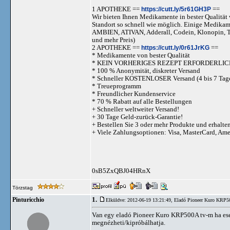
1 APOTHEKE ==
https://cutt.ly/5r61GH3P
==
Wir bieten Ihnen Medikamente in bester Qualität w
Standort so schnell wie möglich. Einige Medika
AMBIEN, ATIVAN, Adderall, Codein, Klonopi
und mehr Preis)
2 APOTHEKE ==
https://cutt.ly/0r61JrKG
==
* Medikamente von bester Qualität
* KEIN VORHERIGES REZEPT ERFORDERLIC
* 100 % Anonymität, diskreter Versand
* Schneller KOSTENLOSER Versand (4 bis 7 Tag
* Treueprogramm
* Freundlicher Kundenservice
* 70 % Rabatt auf alle Bestellungen
+ Schneller weltweiter Versand!
+ 30 Tage Geld-zurück-Garantie!
+ Bestellen Sie 3 oder mehr Produkte und erhalte
+ Viele Zahlungsoptionen: Visa, MasterCard, Am
0sB5ZxQBJ04HRnX
Törzstag
1.
Pinturicchio
Elküldve: 2012-06-19 13:21:49,
Eladó Pioneer Kuro KRP
Van egy eladó Pioneer Kuro KRP500A tv-m ha eset
megnézheti/kipróbálhatja.