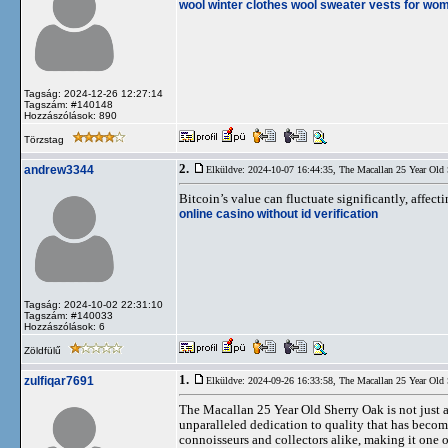
wool winter clothes
wool sweater vests for wo
Tagság: 2024-12-26 12:27:14
Tagszám: #140148
Hozzászólások: 890
Törzstag
2.
andrew3344
Elküldve: 2024-10-07 16:44:35,
The Macallan 25 Year Old
Bitcoin’s value can fluctuate significantly, affec
online casino without id verification
Tagság: 2024-10-02 22:31:10
Tagszám: #140033
Hozzászólások: 6
Zöldfülű
1.
zulfiqar7691
Elküldve: 2024-09-26 16:33:58,
The Macallan 25 Year Old
The Macallan 25 Year Old Sherry Oak is not just a
unparalleled dedication to quality that has becom
connoisseurs and collectors alike, making it one 