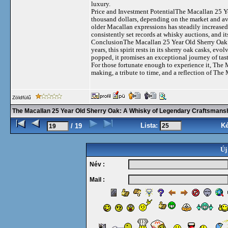
luxury.
Price and Investment PotentialThe Macallan 25 Yea
thousand dollars, depending on the market and ava
older Macallan expressions has steadily increased 
consistently set records at whisky auctions, and i
ConclusionThe Macallan 25 Year Old Sherry Oak is
years, this spirit rests in its sherry oak casks, e
popped, it promises an exceptional journey of tast
For those fortunate enough to experience it, The 
making, a tribute to time, and a reflection of The
Zöldfülű
The Macallan 25 Year Old Sherry Oak: A Whisky of Legendary Craftsmans
Lista:
K
/ 19
Új
Név :
Mail :