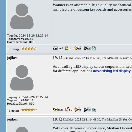
Womier is an affordable, high quality mechanical 
manufacture of custom keyboards and accessorie
Tagság: 2024-12-26 12:27:14
Tagszám: #140148
Hozzászólások: 890
Törzstag
19.
jojiken
Elküldve: 2025-02-13 11:55:32,
The Macallan 25 Year Ol
As a leading LED display screen corporation, Le
for different applications
advertising led display
Tagság: 2024-12-26 12:27:14
Tagszám: #140148
Hozzászólások: 890
Törzstag
18.
jojiken
Elküldve: 2025-02-11 14:08:30,
The Macallan 25 Year Ol
With over 10 years of experience, Merbau Decorate