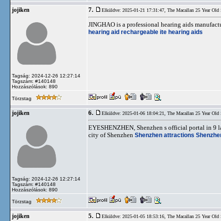
7.
jojiken
Elküldve: 2025-01-21 17:31:47,
The Macallan 25 Year Old
JINGHAO is a professional hearing aids manufactur
hearing aid
rechargeable ite hearing aids
Tagság: 2024-12-26 12:27:14
Tagszám: #140148
Hozzászólások: 890
Törzstag
6.
jojiken
Elküldve: 2025-01-06 18:04:21,
The Macallan 25 Year Old
EYESHENZHEN, Shenzhen s official portal in 9 lan
city of Shenzhen
Shenzhen attractions
Shenzhen
Tagság: 2024-12-26 12:27:14
Tagszám: #140148
Hozzászólások: 890
Törzstag
5.
jojiken
Elküldve: 2025-01-05 18:53:16,
The Macallan 25 Year Old