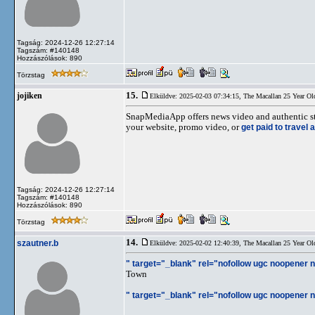
Tagság: 2024-12-26 12:27:14
Tagszám: #140148
Hozzászólások: 890
Törzstag
15.
jojiken
Elküldve: 2025-02-03 07:34:15,
The Macallan 25 Year Ol
SnapMediaApp offers news video and authentic sto
your website, promo video, or
get paid to travel 
Tagság: 2024-12-26 12:27:14
Tagszám: #140148
Hozzászólások: 890
Törzstag
14.
szautner.b
Elküldve: 2025-02-02 12:40:39,
The Macallan 25 Year Ol
" target="_blank" rel="nofollow ugc noopener no
Town
" target="_blank" rel="nofollow ugc noopener no