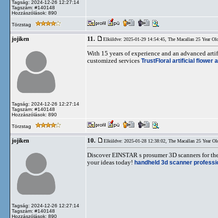
Tagság: 2024-12-26 12:27:14
Tagszám: #140148
Hozzászólások: 890
Törzstag
11.
jojiken
Elküldve: 2025-01-29 14:54:45,
The Macallan 25 Year Ol
With 15 years of experience and an advanced artif
customized services
TrustFloral
artificial flowe
Tagság: 2024-12-26 12:27:14
Tagszám: #140148
Hozzászólások: 890
Törzstag
10.
jojiken
Elküldve: 2025-01-28 12:38:02,
The Macallan 25 Year Ol
Discover EINSTAR s prosumer 3D scanners for the
your ideas today!
handheld 3d scanner
professi
Tagság: 2024-12-26 12:27:14
Tagszám: #140148
Hozzászólások: 890