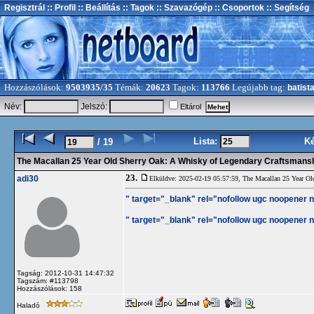
Regisztrál
:: Profil
:: Beállítás
:: Tagok
:: Szavazógép
:: Csoportok
:: Segítség
Hozzászólások:
9503935/35
Témák:
20623
Tagok:
113766
Legújabb tag:
batist
Név:
Jelszó:
Eltárol
Lista:
K
/ 19
The Macallan 25 Year Old Sherry Oak: A Whisky of Legendary Craftsmans
23.
adi30
Elküldve: 2025-02-19 05:57:59,
The Macallan 25 Year Ol
" target="_blank" rel="nofollow ugc noopener no
" target="_blank" rel="nofollow ugc noopener no
Tagság: 2012-10-31 14:47:32
Tagszám: #113798
Hozzászólások: 158
Haladó