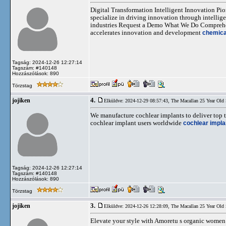
Digital Transformation Intelligent Innovation Pio
specialize in driving innovation through intellige
industries Request a Demo What We Do Comprehen
accelerates innovation and development
chemica
Tagság: 2024-12-26 12:27:14
Tagszám: #140148
Hozzászólások: 890
Törzstag
4.
jojiken
Elküldve: 2024-12-29 08:57:43,
The Macallan 25 Year Old
We manufacture cochlear implants to deliver top t
cochlear implant users worldwide
cochlear implan
Tagság: 2024-12-26 12:27:14
Tagszám: #140148
Hozzászólások: 890
Törzstag
3.
jojiken
Elküldve: 2024-12-26 12:28:09,
The Macallan 25 Year Old
Elevate your style with Amoretu s organic women 