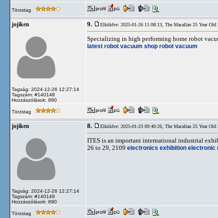
Törzstag
9.
jojiken
Elküldve: 2025-01-26 11:08:13,
The Macallan 25 Year Old
Specializing in high performing home robot vacuu
latest robot vacuum
shop robot vacuum
Tagság: 2024-12-26 12:27:14
Tagszám: #140148
Hozzászólások: 890
Törzstag
8.
jojiken
Elküldve: 2025-01-23 09:40:26,
The Macallan 25 Year Old
ITES is an important international industrial ex
26 to 29, 2109
electronics exhibition
electronic
Tagság: 2024-12-26 12:27:14
Tagszám: #140148
Hozzászólások: 890
Törzstag