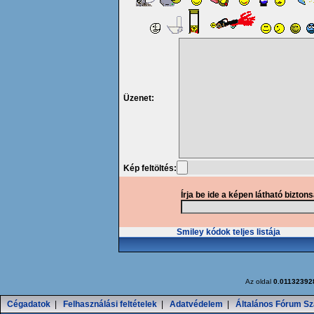
Üzenet:
Kép feltöltés:
Írja be ide a képen látható bizton
Smiley kódok teljes listája
Az oldal
0.01132392
Cégadatok
|
Felhasználási feltételek
|
Adatvédelem
|
Általános Fórum Sz