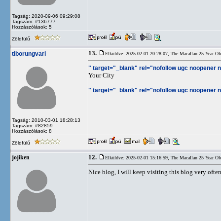
Tagság: 2020-09-06 09:29:08
Tagszám: #136777
Hozzászólások: 5
Zöldfülű
13.
tiborungvari
Elküldve: 2025-02-01 20:28:07,
The Macallan 25 Year Ol
" target="_blank" rel="nofollow ugc noopener no
Your City
" target="_blank" rel="nofollow ugc noopener no
Tagság: 2010-03-01 18:28:13
Tagszám: #82859
Hozzászólások: 8
Zöldfülű
12.
jojiken
Elküldve: 2025-02-01 15:16:59,
The Macallan 25 Year Ol
Nice blog, I will keep visiting this blog very ofte