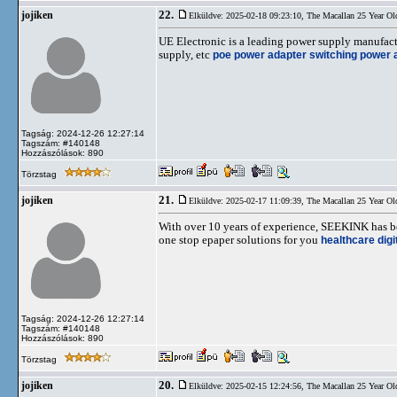
22.
jojiken
Elküldve: 2025-02-18 09:23:10,
The Macallan 25 Year Ol
UE Electronic is a leading power supply manufact
supply, etc
poe power adapter
switching power 
Tagság: 2024-12-26 12:27:14
Tagszám: #140148
Hozzászólások: 890
Törzstag
21.
jojiken
Elküldve: 2025-02-17 11:09:39,
The Macallan 25 Year Ol
With over 10 years of experience, SEEKINK has b
one stop epaper solutions for you
healthcare digi
Tagság: 2024-12-26 12:27:14
Tagszám: #140148
Hozzászólások: 890
Törzstag
20.
jojiken
Elküldve: 2025-02-15 12:24:56,
The Macallan 25 Year Ol