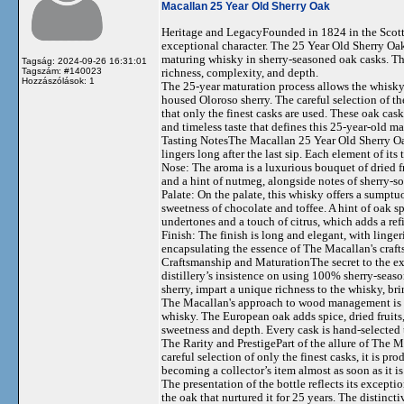
Macallan 25 Year Old Sherry Oak
Heritage and LegacyFounded in 1824 in the Scott
exceptional character. The 25 Year Old Sherry Oak 
maturing whisky in sherry-seasoned oak casks. Thi
Tagság: 2024-09-26 16:31:01
Tagszám: #140023
richness, complexity, and depth.
Hozzászólások: 1
The 25-year maturation process allows the whisky
housed Oloroso sherry. The careful selection of th
that only the finest casks are used. These oak cask
and timeless taste that defines this 25-year-old ma
Tasting NotesThe Macallan 25 Year Old Sherry Oak 
lingers long after the last sip. Each element of it
Nose: The aroma is a luxurious bouquet of dried fr
and a hint of nutmeg, alongside notes of sherry-s
Palate: On the palate, this whisky offers a sumptu
sweetness of chocolate and toffee. A hint of oak 
undertones and a touch of citrus, which adds a ref
Finish: The finish is long and elegant, with linger
encapsulating the essence of The Macallan's craf
Craftsmanship and MaturationThe secret to the ext
distillery’s insistence on using 100% sherry-seaso
sherry, impart a unique richness to the whisky, br
The Macallan's approach to wood management is meti
whisky. The European oak adds spice, dried fruits
sweetness and depth. Every cask is hand-selected 
The Rarity and PrestigePart of the allure of The M
careful selection of only the finest casks, it is pr
becoming a collector’s item almost as soon as it is
The presentation of the bottle reflects its excep
the oak that nurtured it for 25 years. The distinc