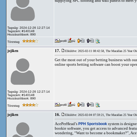
supplying SPC flooring and wall panels to meet y
Tagság: 2024-12-26 12:27:14
Tagszám: #140148
Hozzászólások: 890
Törzstag
17.
jojiken
Elküldve: 2025-02-11 08:42:58,
The Macallan 25 Year Ol
Get the most out of your betting business with o
online sports betting software can boost your opera
Tagság: 2024-12-26 12:27:14
Tagszám: #140148
Hozzászólások: 890
Törzstag
16.
jojiken
Elküldve: 2025-02-04 07:59:21,
The Macallan 25 Year Ol
AcePerHead’s
PPH Sportsbook
system is designed
bookie software, you get access to advanced featu
wondering, “Want to become a bookmaker?”, AcePer