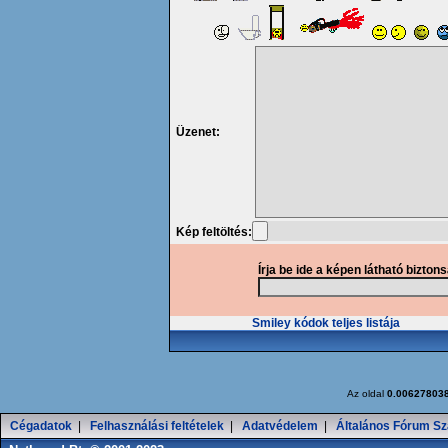
Üzenet:
Kép feltöltés:
Írja be ide a képen látható bizton
Smiley kódok teljes listája
Az oldal
0.00627803
Cégadatok
|
Felhasználási feltételek
|
Adatvédelem
|
Általános Fórum Sz