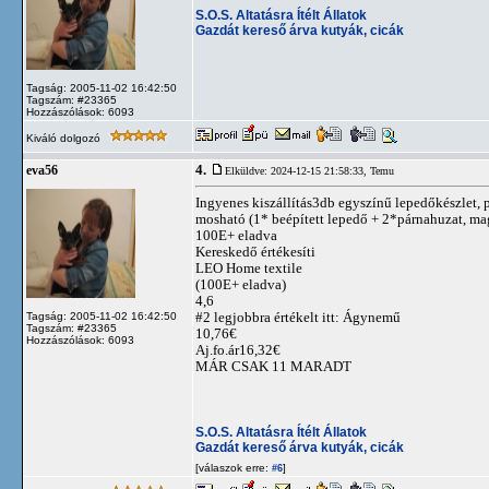
S.O.S. Altatásra Ítélt Állatok
Gazdát kereső árva kutyák, cicák
Tagság: 2005-11-02 16:42:50
Tagszám: #23365
Hozzászólások: 6093
Kiváló dolgozó
4.
eva56
Elküldve: 2024-12-15 21:58:33,
Temu
Ingyenes kiszállítás3db egyszínű lepedőkészlet,
mosható (1* beépített lepedő + 2*párnahuzat, ma
100E+ eladva
Kereskedő értékesíti
LEO Home textile
(100E+ eladva)
4,6
#2 legjobbra értékelt itt: Ágynemű
Tagság: 2005-11-02 16:42:50
Tagszám: #23365
10,76€
Hozzászólások: 6093
Aj.fo.ár16,32€
MÁR CSAK 11 MARADT
S.O.S. Altatásra Ítélt Állatok
Gazdát kereső árva kutyák, cicák
[válaszok erre:
]
#6