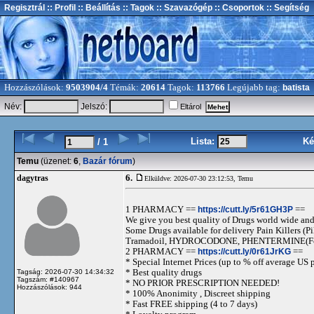
Regisztrál
:: Profil
:: Beállítás
:: Tagok
:: Szavazógép
:: Csoportok
:: Segítség
Hozzászólások:
9503904/4
Témák:
20614
Tagok:
113766
Legújabb tag:
batista
Név:
Jelszó:
Eltárol
Lista:
Ké
/ 1
Temu
(üzenet:
6
,
Bazár fórum
)
6.
dagytras
Elküldve: 2026-07-30 23:12:53,
Temu
1 PHARMACY ==
https://cutt.ly/5r61GH3P
==
We give you best quality of Drugs world wide and h
Some Drugs available for delivery Pain Killers
Tramadoil, HYDROCODONE, PHENTERMINE(For 
2 PHARMACY ==
https://cutt.ly/0r61JrKG
==
* Special Internet Prices (up to % off average US p
* Best quality drugs
Tagság: 2026-07-30 14:34:32
Tagszám: #140967
* NO PRIOR PRESCRIPTION NEEDED!
Hozzászólások: 944
* 100% Anonimity , Discreet shipping
* Fast FREE shipping (4 to 7 days)