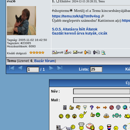
1.
eva56
Elküldve: 2024-12-15 20:28:33,
Temu
#shoptemu🌟 Merülj el a Temu kincsesbányájában! 
https://temu.to/k/ujj7tm9v4sg
🎉
Újabb meglepetés számodra! Kattintson a(z)
http
S.O.S. Altatásra Ítélt Állatok
Gazdát kereső árva kutyák, cicák
Tagság: 2005-11-02 16:42:50
Tagszám: #23365
Hozzászólások: 6093
Kiváló dolgozó
Temu
(üzenet:
6
,
Bazár fórum
)
Lista:
Ké
/ 1
Új
Név :
Mail :