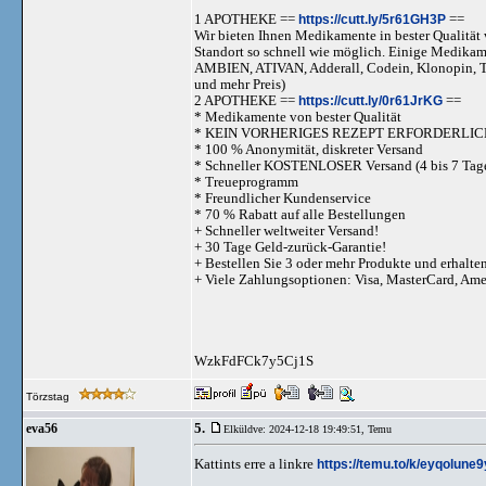
1 APOTHEKE ==
https://cutt.ly/5r61GH3P
==
Wir bieten Ihnen Medikamente in bester Qualität w
Standort so schnell wie möglich. Einige Medika
AMBIEN, ATIVAN, Adderall, Codein, Klonopi
und mehr Preis)
2 APOTHEKE ==
https://cutt.ly/0r61JrKG
==
* Medikamente von bester Qualität
* KEIN VORHERIGES REZEPT ERFORDERLIC
* 100 % Anonymität, diskreter Versand
* Schneller KOSTENLOSER Versand (4 bis 7 Tag
* Treueprogramm
* Freundlicher Kundenservice
* 70 % Rabatt auf alle Bestellungen
+ Schneller weltweiter Versand!
+ 30 Tage Geld-zurück-Garantie!
+ Bestellen Sie 3 oder mehr Produkte und erhalte
+ Viele Zahlungsoptionen: Visa, MasterCard, Am
WzkFdFCk7y5Cj1S
Törzstag
5.
eva56
Elküldve: 2024-12-18 19:49:51,
Temu
Kattints erre a linkre
https://temu.to/k/eyqolune9