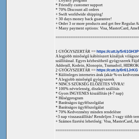
* Loyalty program
* Friendly customer support
* 70% Discount all orders
+ Swift worldwide shipping!
+ 30 days money back guarantee!
+ Order 3 or more products and get free Regular A
+ Many payment options: Visa, MasterCard, Ame
======================================
1 GYÓGYSZERTÁR ==
https://cutt.ly/5r61GH3P
A legjobb minőségű kábítószert kínáljuk világszer
szállítással. Egyes kézbesíthető gyógyszerek 
Adderall, Kodein, Klonopin, Tramadoil, HID
2 GYÓGYSZERTÁR ==
https://cutt.ly/0r61JrKG
* Különleges internetes árak (akár %-os kedvezmé
* A legjobb minőségű gyógyszerek
* NINCS SZÜKSÉG ELŐZETES VÍVRA!
* 100% névtelenség, diszkrét szállítás
* Gyors INGYENES kiszállítás (4-7 nap)
* Hűségprogram
* Barátságos ügyfélszolgálat
* Barátságos ügyfélszolgálat
* 70% Kedvezmény minden rendelésre
+3 nap visszaszállítás! Rendeljen 3 vagy több term
+ Számos fizetési lehetőség: Visa, MasterCard, 
======================================