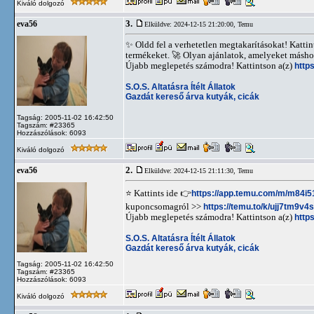
Kiváló dolgozó
3.
eva56
Elküldve: 2024-12-15 21:20:00,
Temu
✨ Oldd fel a verhetetlen megtakarításokat! Kattin
termékeket. 🚀 Olyan ajánlatok, amelyeket máshol
Újabb meglepetés számodra! Kattintson a(z)
http
S.O.S. Altatásra Ítélt Állatok
Gazdát kereső árva kutyák, cicák
Tagság: 2005-11-02 16:42:50
Tagszám: #23365
Hozzászólások: 6093
Kiváló dolgozó
2.
eva56
Elküldve: 2024-12-15 21:11:30,
Temu
⭐️ Kattints ide 👉
https://app.temu.com/m/m84i
kuponcsomagról >>
https://temu.to/k/ujj7tm9v4
Újabb meglepetés számodra! Kattintson a(z)
http
S.O.S. Altatásra Ítélt Állatok
Gazdát kereső árva kutyák, cicák
Tagság: 2005-11-02 16:42:50
Tagszám: #23365
Hozzászólások: 6093
Kiváló dolgozó