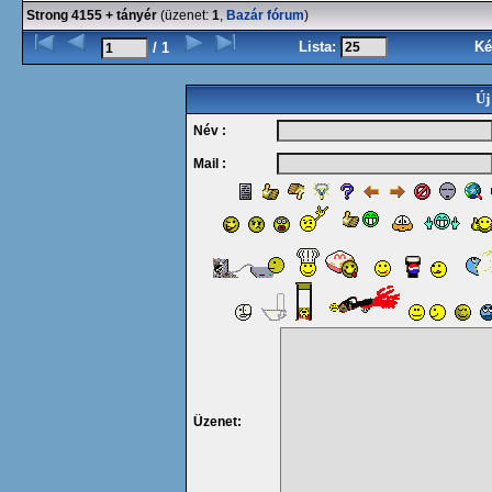
Strong 4155 + tányér
(üzenet:
1
,
Bazár fórum
)
Lista:
Ké
/ 1
Új
Név :
Mail :
Üzenet: