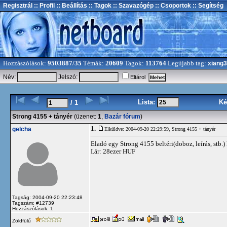
Regisztrál
:: Profil
:: Beállítás
:: Tagok
:: Szavazógép
:: Csoportok
:: Segítség
Hozzászólások:
9503887/35
Témák:
20609
Tagok:
113764
Legújabb tag:
xiang
Név:
Jelszó:
Eltárol
Lista:
Ké
/ 1
Strong 4155 + tányér
(üzenet:
1
,
Bazár fórum
)
1.
gelcha
Elküldve: 2004-09-20 22:29:59,
Strong 4155 + tányér
Eladó egy Strong 4155 beltéri(doboz, leírás, stb.) 
I.ár: 28ezer HUF
Tagság: 2004-09-20 22:23:48
Tagszám: #12739
Hozzászólások: 1
Zöldfülű