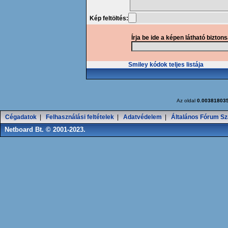
Kép feltöltés:
Írja be ide a képen látható bizton
Smiley kódok teljes listája
Az oldal
0.00381803
Cégadatok
|
Felhasználási feltételek
|
Adatvédelem
|
Általános Fórum Sz
Netboard Bt. © 2001-2023.