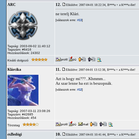
12.
ARC
Elküldve: 2007-04-01 18:22:34,
B***a + a K***a élet!
ne terelj Klári.
[válaszok erre:
]
#13
Tagság: 2003-09-02 11:40:12
Tagszám: #6416
Hozzászólások: 24302
Kiváló dolgozó
11.
Klárcika
Elküldve: 2007-04-01 13:12:38,
B***a + a K***a élet!
Azt is hogy mi???...Khmmm...
Az szar lenne ha ezt is beszopnák.
[válaszok erre:
]
#12
Tagság: 2007-03-11 23:08:26
Tagszám: #42685
Hozzászólások: 454
Törzstag
10.
exBedögi
Elküldve: 2007-04-01 10:41:44,
B***a + a K***a élet!