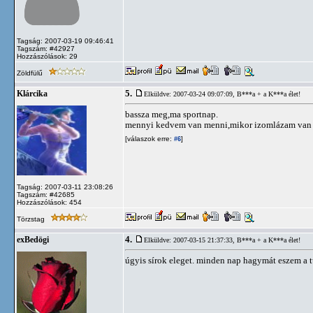
Tagság: 2007-03-19 09:46:41
Tagszám: #42927
Hozzászólások: 29
Zöldfülű
5.
Klárcika
Elküldve: 2007-03-24 09:07:09,
B***a + a K***a élet!
bassza meg,ma sportnap.
mennyi kedvem van menni,mikor izomlázam van 
[válaszok erre:
]
#6
Tagság: 2007-03-11 23:08:26
Tagszám: #42685
Hozzászólások: 454
Törzstag
4.
exBedögi
Elküldve: 2007-03-15 21:37:33,
B***a + a K***a élet!
úgyis sírok eleget. minden nap hagymát eszem a 