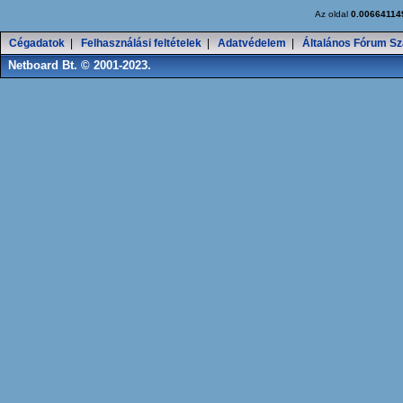
Az oldal
0.00664114
Cégadatok
|
Felhasználási feltételek
|
Adatvédelem
|
Általános Fórum Sz
Netboard Bt. © 2001-2023.