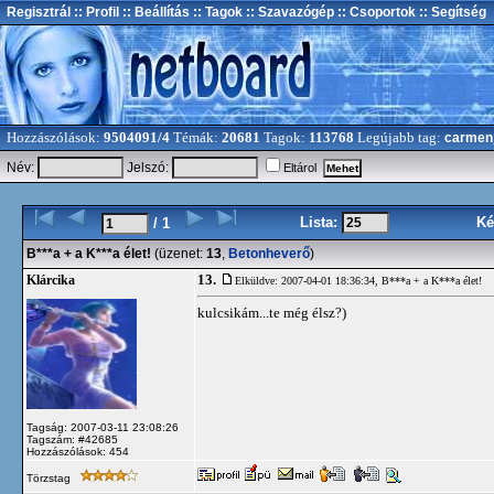
Regisztrál
:: Profil
:: Beállítás
:: Tagok
:: Szavazógép
:: Csoportok
:: Segítség
Hozzászólások:
9504091/4
Témák:
20681
Tagok:
113768
Legújabb tag:
carmen
Név:
Jelszó:
Eltárol
Lista:
Ké
/ 1
B***a + a K***a élet!
(üzenet:
13
,
Betonheverő
)
13.
Klárcika
Elküldve: 2007-04-01 18:36:34,
B***a + a K***a élet!
kulcsikám...te még élsz?)
Tagság: 2007-03-11 23:08:26
Tagszám: #42685
Hozzászólások: 454
Törzstag