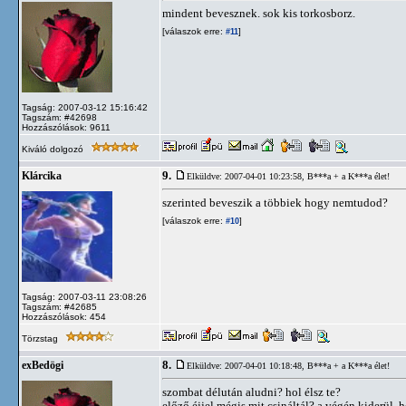
mindent bevesznek. sok kis torkosborz.
[válaszok erre:
]
#11
Tagság: 2007-03-12 15:16:42
Tagszám: #42698
Hozzászólások: 9611
Kiváló dolgozó
9.
Klárcika
Elküldve: 2007-04-01 10:23:58,
B***a + a K***a élet!
szerinted beveszik a többiek hogy nemtudod?
[válaszok erre:
]
#10
Tagság: 2007-03-11 23:08:26
Tagszám: #42685
Hozzászólások: 454
Törzstag
8.
exBedögi
Elküldve: 2007-04-01 10:18:48,
B***a + a K***a élet!
szombat délután aludni? hol élsz te?
előző éjjel mégis mit csináltál? a végén kiderül,