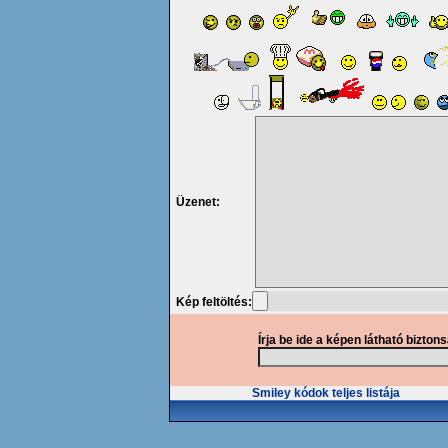
Üzenet:
Kép feltöltés:
Írja be ide a képen látható bizton
Smiley kódok teljes listája