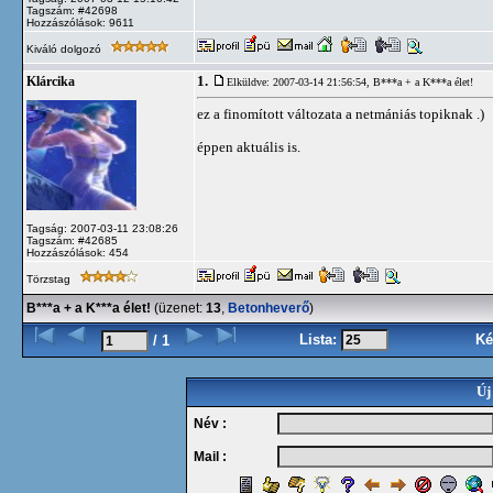
Tagszám: #42698
Hozzászólások: 9611
Kiváló dolgozó
1.
Klárcika
Elküldve: 2007-03-14 21:56:54,
B***a + a K***a élet!
ez a finomított változata a netmániás topiknak .)
éppen aktuális is.
Tagság: 2007-03-11 23:08:26
Tagszám: #42685
Hozzászólások: 454
Törzstag
B***a + a K***a élet!
(üzenet:
13
,
Betonheverő
)
Lista:
Ké
/ 1
Új
Név :
Mail :