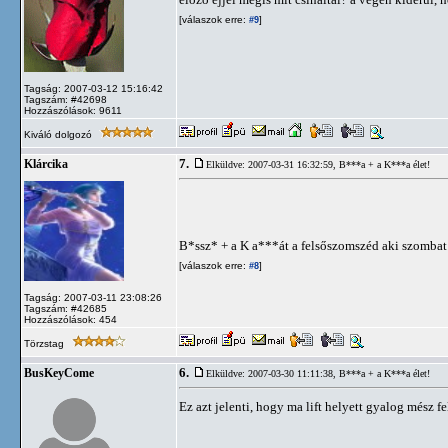
[válaszok erre:
]
#9
Tagság: 2007-03-12 15:16:42
Tagszám: #42698
Hozzászólások: 9611
Kiváló dolgozó
7.
Klárcika
Elküldve: 2007-03-31 16:32:59,
B***a + a K***a élet!
B*ssz* + a K a***át a felsőszomszéd aki szombat d
[válaszok erre:
]
#8
Tagság: 2007-03-11 23:08:26
Tagszám: #42685
Hozzászólások: 454
Törzstag
6.
BusKeyCome
Elküldve: 2007-03-30 11:11:38,
B***a + a K***a élet!
Ez azt jelenti, hogy ma lift helyett gyalog mész fe