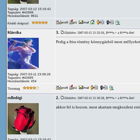
Tagság: 2007-03-12 15:16:42
Tagszám: #42698
Hozzászólások: 9611
Kiváló dolgozó
3.
Klárcika
Elküldve: 2007-03-15 21:33:56,
B***a + a K***a élet!
Pedig a friss tömény könnygázból most méllyeket 
Tagság: 2007-03-11 23:08:26
Tagszám: #42685
Hozzászólások: 454
Törzstag
2.
exBedögi
Elküldve: 2007-03-15 21:30:58,
B***a + a K***a élet!
akkor fel is hozom. most akartam megkezdeni esti
Tagság: 2007-03-12 15:16:42