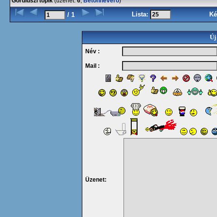
Gordiuszi topik
(üzenet:
6
,
Betonheverő
)
Lista:
Ké
/ 1
Új
Név :
Mail :
Üzenet: