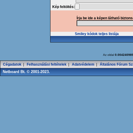
Kép feltöltés:
Írja be ide a képen látható bizton
Smiley kódok teljes listája
Az oldal
0.00424098
Cégadatok
|
Felhasználási feltételek
|
Adatvédelem
|
Általános Fórum Sz
Netboard Bt. © 2001-2023.