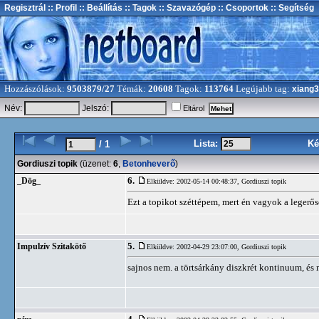
Regisztrál
:: Profil
:: Beállítás
:: Tagok
:: Szavazógép
:: Csoportok
:: Segítség
Hozzászólások:
9503879/27
Témák:
20608
Tagok:
113764
Legújabb tag:
xiang
Név:
Jelszó:
Eltárol
Lista:
Ké
/ 1
Gordiuszi topik
(üzenet:
6
,
Betonheverő
)
6.
_Dög_
Elküldve: 2002-05-14 00:48:37,
Gordiuszi topik
Ezt a topikot széttépem, mert én vagyok a legerő
5.
Impulzív Szitakötő
Elküldve: 2002-04-29 23:07:00,
Gordiuszi topik
sajnos nem. a törtsárkány diszkrét kontinuum, és