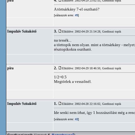
4.
píra
Elküldve: 2002-04-29 23:02:55,
Gordiuszi topik
A törtsárkány 7-el osztható?
[válaszok erre:
]
#5
3.
Impulzív Szitakötő
Elküldve: 2002-04-29 21:54:28,
Gordiuszi topik
na tessék...
a törttopik nem olyan. mint a törtsárkány - melyet
résztopikokra osztható.
2.
píra
Elküldve: 2002-04-29 18:46:50,
Gordiuszi topik
1/2=0.5
Megtörlek a vesszőnél.
1.
Impulzív Szitakötő
Elküldve: 2002-04-28 22:16:02,
Gordiuszi topik
Ide senki nem írhat, így 1 hozzászólást még a ren
[válaszok erre:
]
#2