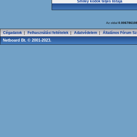
Smiley kódok teljes listája
Az oldal
0.00678610
Cégadatok
|
Felhasználási feltételek
|
Adatvédelem
|
Általános Fórum Sz
Netboard Bt. © 2001-2023.