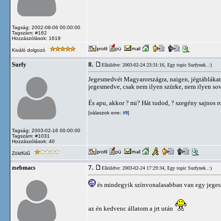
Tagság: 2002-08-06 00:00:00
Tagszám: #162
Hozzászólások: 1619
Kiváló dolgozó
8.
Surfy
Elküldve: 2003-02-24 23:31:16,
Egy topic Surfynek..:)
Jegesmedvét Magyarországra, naigen, jégtáblákat 
jegesmedve, csak nem ilyen szürke, nem ilyen sová
És apu, akkor ? mi? Hát tudod, ? szegény sajnos r
[válaszok erre:
]
#9
Tagság: 2003-02-16 00:00:00
Tagszám: #1031
Hozzászólások: 40
Zöldfülű
7.
zsebmacs
Elküldve: 2003-02-24 17:29:34,
Egy topic Surfynek..:)
és mindegyik színvonalasabban van egy jeges
az én kedvenc állatom a jrt után