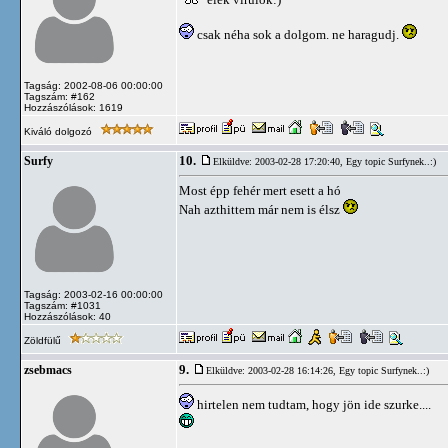
csak néha sok a dolgom. ne haragudj.
Tagság: 2002-08-06 00:00:00
Tagszám: #162
Hozzászólások: 1619
Kiváló dolgozó
10.
Surfy
Elküldve: 2003-02-28 17:20:40,
Egy topic Surfynek..:)
Most épp fehér mert esett a hó
Nah azthittem már nem is élsz
Tagság: 2003-02-16 00:00:00
Tagszám: #1031
Hozzászólások: 40
Zöldfülű
9.
zsebmacs
Elküldve: 2003-02-28 16:14:26,
Egy topic Surfynek..:)
hirtelen nem tudtam, hogy jön ide szurke....