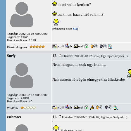
na mi volt a kertben?
csak nem hazavittél valamit?
[válaszok erre:
]
#14
Tagság: 2002-08-06 00:00:00
Tagszám: #162
Hozzászólások: 1619
Kiváló dolgozó
12.
Surfy
Elküldve: 2003-03-03 02:52:52,
Egy topic Surfynek..:)
Nem haragszom, csak ugy irtam....
Nah asszem hétvégén elmegyek az állatkertbe
Tagság: 2003-02-16 00:00:00
Tagszám: #1031
Hozzászólások: 40
Zöldfülű
11.
zsebmacs
Elküldve: 2003-03-01 19:42:07,
Egy topic Surfynek..:)
élek virulok:)