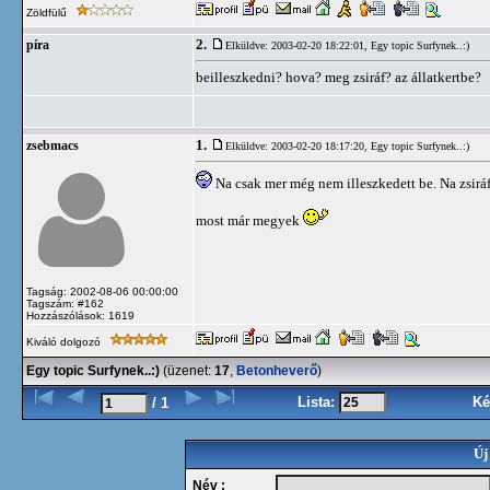
Zöldfülű
2.
píra
Elküldve: 2003-02-20 18:22:01,
Egy topic Surfynek..:)
beilleszkedni? hova? meg zsiráf? az állatkertbe?
1.
zsebmacs
Elküldve: 2003-02-20 18:17:20,
Egy topic Surfynek..:)
Na csak mer még nem illeszkedett be. Na zsiráf
most már megyek
Tagság: 2002-08-06 00:00:00
Tagszám: #162
Hozzászólások: 1619
Kiváló dolgozó
Egy topic Surfynek..:)
(üzenet:
17
,
Betonheverő
)
Lista:
Ké
/ 1
Új
Név :