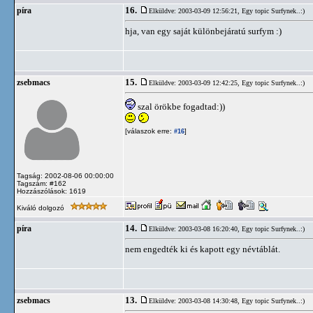
16.
píra
Elküldve: 2003-03-09 12:56:21,
Egy topic Surfynek..:)
hja, van egy saját különbejáratú surfym :)
15.
zsebmacs
Elküldve: 2003-03-09 12:42:25,
Egy topic Surfynek..:)
szal örökbe fogadtad:))
[válaszok erre:
]
#16
Tagság: 2002-08-06 00:00:00
Tagszám: #162
Hozzászólások: 1619
Kiváló dolgozó
14.
píra
Elküldve: 2003-03-08 16:20:40,
Egy topic Surfynek..:)
nem engedték ki és kapott egy névtáblát.
13.
zsebmacs
Elküldve: 2003-03-08 14:30:48,
Egy topic Surfynek..:)