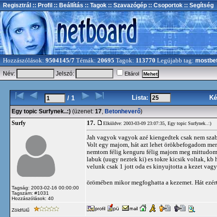
Regisztrál
:: Profil
:: Beállítás
:: Tagok
:: Szavazógép
:: Csoportok
:: Segítség
Hozzászólások:
9504145/7
Témák:
20695
Tagok:
113770
Legújabb tag:
mostbe
Név:
Jelszó:
Eltárol
Lista:
Ké
/ 1
Egy topic Surfynek..:)
(üzenet:
17
,
Betonheverő
)
17.
Surfy
Elküldve: 2003-03-09 23:07:35,
Egy topic Surfynek..:)
Jah vagyok vagyok azé kiengedtek csak nem sza
Volt egy majom, hát azt lehet örökbefogadom mert 
nemtom félig kenguru félig majom meg mittudomén
labuk (uugy neztek ki) es tokre kicsik voltak, k
velunk csak 1 jott oda es kinyujtotta a kezet vagy
örömében mikor megfoghatta a kezemet. Hát ezér
Tagság: 2003-02-16 00:00:00
Tagszám: #1031
Hozzászólások: 40
Zöldfülű