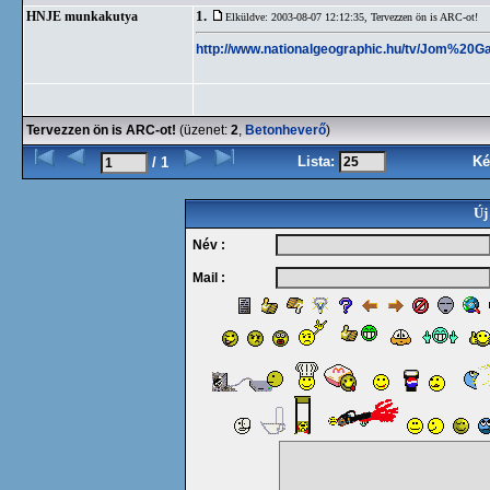
1.
HNJE munkakutya
Elküldve: 2003-08-07 12:12:35,
Tervezzen ön is ARC-ot!
http://www.nationalgeographic.hu/tv/Jom%20G
Tervezzen ön is ARC-ot!
(üzenet:
2
,
Betonheverő
)
Lista:
Ké
/ 1
Új
Név :
Mail :