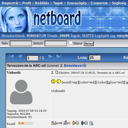
Regisztrál
:: Profil
:: Beállítás
:: Tagok
:: Szavazógép
:: Csoportok
:: Segítség
Hozzászólások:
9504167/29
Témák:
20699
Tagok:
113772
Legújabb tag:
easyli
Név:
Jelszó:
Eltárol
Lista:
Ké
/ 1
Tervezzen ön is ARC-ot!
(üzenet:
2
,
Betonheverő
)
2.
Vízhordó
Elküldve: 2004-07-28 22:06:35,
Tervezzen ön is ARC-ot!
[scroll=up][color=red][/color][glow=red][/
vízhordó
Tagság: 2004-07-09 01:19:20
Tagszám: #11394
Hozzászólások: 55
Kezdő