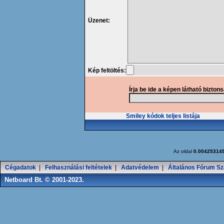
Üzenet:
Kép feltöltés:
Írja be ide a képen látható bizton
Smiley kódok teljes listája
Az oldal
0.00425314
Cégadatok
|
Felhasználási feltételek
|
Adatvédelem
|
Általános Fórum Sz
Netboard Bt. © 2001-2023.