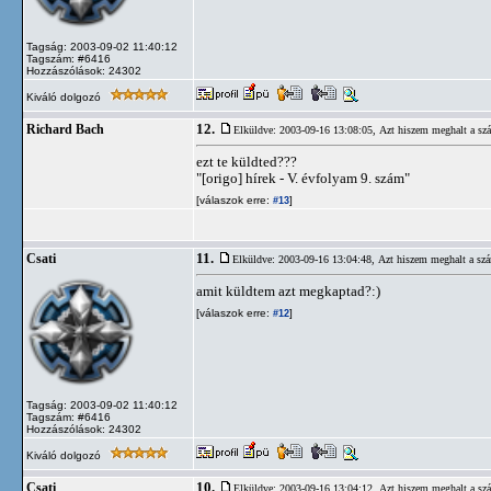
Tagság: 2003-09-02 11:40:12
Tagszám: #6416
Hozzászólások: 24302
Kiváló dolgozó
12.
Richard Bach
Elküldve: 2003-09-16 13:08:05,
Azt hiszem meghalt a sz
ezt te küldted???
"[origo] hírek - V. évfolyam 9. szám"
[válaszok erre:
]
#13
11.
Csati
Elküldve: 2003-09-16 13:04:48,
Azt hiszem meghalt a sz
amit küldtem azt megkaptad?:)
[válaszok erre:
]
#12
Tagság: 2003-09-02 11:40:12
Tagszám: #6416
Hozzászólások: 24302
Kiváló dolgozó
10.
Csati
Elküldve: 2003-09-16 13:04:12,
Azt hiszem meghalt a sz