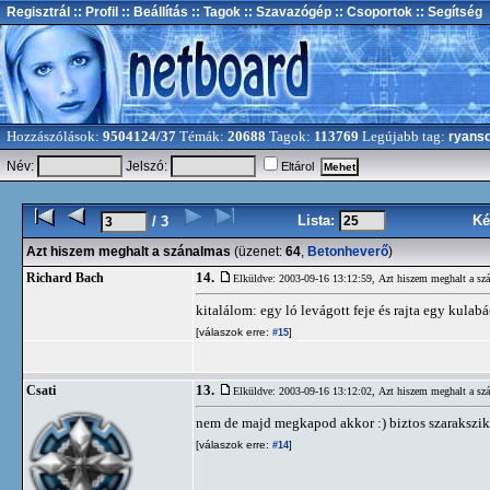
Regisztrál
:: Profil
:: Beállítás
:: Tagok
:: Szavazógép
:: Csoportok
:: Segítség
Hozzászólások:
9504124/37
Témák:
20688
Tagok:
113769
Legújabb tag:
ryans
Név:
Jelszó:
Eltárol
Lista:
Ké
/ 3
Azt hiszem meghalt a szánalmas
(üzenet:
64
,
Betonheverő
)
14.
Richard Bach
Elküldve: 2003-09-16 13:12:59,
Azt hiszem meghalt a sz
kitalálom: egy ló levágott feje és rajta egy kulabá
[válaszok erre:
]
#15
13.
Csati
Elküldve: 2003-09-16 13:12:02,
Azt hiszem meghalt a sz
nem de majd megkapod akkor :) biztos szarakszi
[válaszok erre:
]
#14