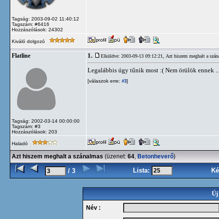
Tagság: 2003-09-02 11:40:12
Tagszám: #6416
Hozzászólások: 24302
Kiváló dolgozó
1.
Flatline
Elküldve: 2003-09-13 09:12:21,
Azt hiszem meghalt a szán
Legalábbis úgy tűnik most :( Nem örülök ennek ..
[válaszok erre:
]
#3
Tagság: 2002-03-14 00:00:00
Tagszám: #3
Hozzászólások: 203
Haladó
Azt hiszem meghalt a szánalmas
(üzenet:
64
,
Betonheverő
)
Lista:
Ké
/ 3
Új
Név :