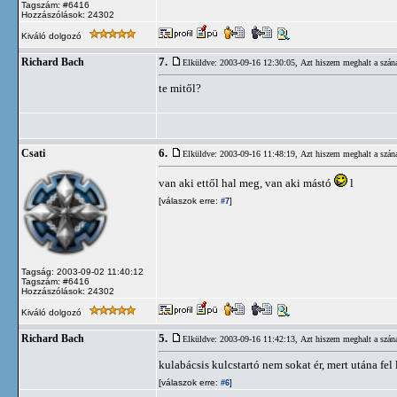
Tagszám: #6416
Hozzászólások: 24302
Kiváló dolgozó
7.
Richard Bach
Elküldve: 2003-09-16 12:30:05,
Azt hiszem meghalt a szán
te mitől?
6.
Csati
Elküldve: 2003-09-16 11:48:19,
Azt hiszem meghalt a szán
van aki ettől hal meg, van aki mástó
l
[válaszok erre:
]
#7
Tagság: 2003-09-02 11:40:12
Tagszám: #6416
Hozzászólások: 24302
Kiváló dolgozó
5.
Richard Bach
Elküldve: 2003-09-16 11:42:13,
Azt hiszem meghalt a szán
kulabácsis kulcstartó nem sokat ér, mert utána fel
[válaszok erre:
]
#6