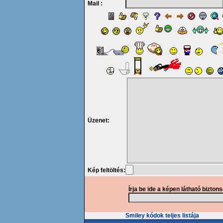
Mail :
Üzenet:
Kép feltöltés:
Írja be ide a képen látható bizton
Smiley kódok teljes listája