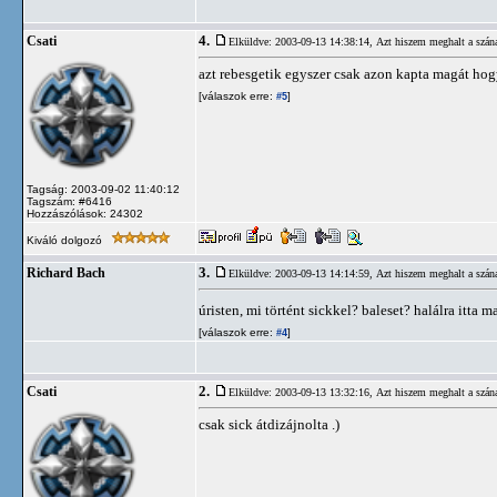
4.
Csati
Elküldve: 2003-09-13 14:38:14,
Azt hiszem meghalt a szán
azt rebesgetik egyszer csak azon kapta magát hogy
[válaszok erre:
]
#5
Tagság: 2003-09-02 11:40:12
Tagszám: #6416
Hozzászólások: 24302
Kiváló dolgozó
3.
Richard Bach
Elküldve: 2003-09-13 14:14:59,
Azt hiszem meghalt a szán
úristen, mi történt sickkel? baleset? halálra itta
[válaszok erre:
]
#4
2.
Csati
Elküldve: 2003-09-13 13:32:16,
Azt hiszem meghalt a szán
csak sick átdizájnolta .)