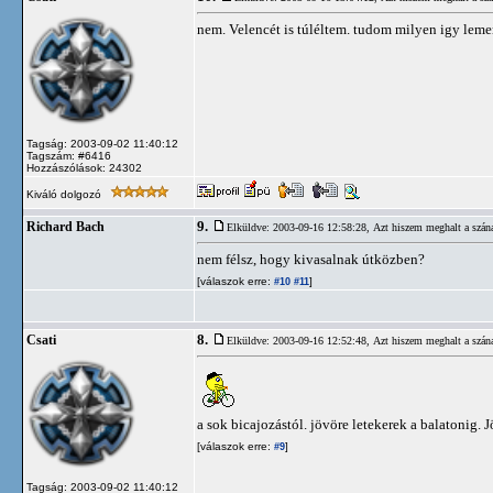
nem. Velencét is túléltem. tudom milyen igy lemen
Tagság: 2003-09-02 11:40:12
Tagszám: #6416
Hozzászólások: 24302
Kiváló dolgozó
9.
Richard Bach
Elküldve: 2003-09-16 12:58:28,
Azt hiszem meghalt a szán
nem félsz, hogy kivasalnak útközben?
[válaszok erre:
]
#10
#11
8.
Csati
Elküldve: 2003-09-16 12:52:48,
Azt hiszem meghalt a szán
a sok bicajozástól. jövöre letekerek a balatonig. J
[válaszok erre:
]
#9
Tagság: 2003-09-02 11:40:12