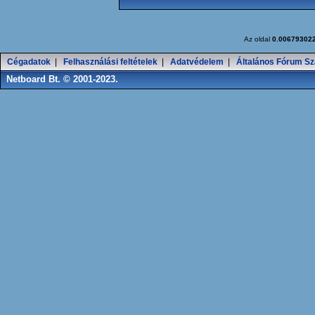
Az oldal
0.00679302
Cégadatok
|
Felhasználási feltételek
|
Adatvédelem
|
Általános Fórum Sz
Netboard Bt. © 2001-2023.