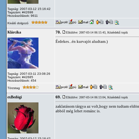
Tagság: 2007-03-12 15:16:42
Tagszám: #42698
Hozzászólások: 9611
Kiváló dolgozó
70.
Klárcika
Elküldve: 2007-03-14 06:15:43,
Közérdekű topik
Érdekes...én kurvajót aludtam.)
Tagság: 2007-03-11 23:08:26
Tagszám: #42685
Hozzászólások: 454
Törzstag
69.
exBedögi
Elküldve: 2007-03-14 06:13:04,
Közérdekű topik
zaklatásom tárgya az volt,hogy nem tudtam eldönt
abból még lehet románc is.
Tagság: 2007-03-12 15:16:42