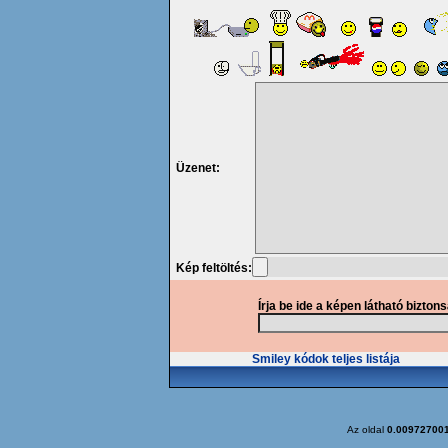
Üzenet:
Kép feltöltés:
Írja be ide a képen látható bizton
Smiley kódok teljes listája
Az oldal
0.00972700