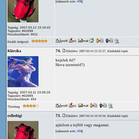
[válaszok erre:
]
#76
Tagság: 2007-03-12 15:16:42
Tagszám: #42698
Hozzászólások: 9611
Kiváló dolgozó
74.
Klárcika
Elküldve: 2007-03-14 21:52:37,
Közérdekű topik
knjelek fel?
Hova szeretnéd?)
Tagság: 2007-03-11 23:08:26
Tagszám: #42685
Hozzászólások: 454
Törzstag
73.
exBedögi
Elküldve: 2007-03-14 19:10:34,
Közérdekű topik
ajánlom a tejfölt vagy magamat.
[válaszok erre:
]
#74