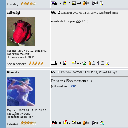
Törzstag
66.
exBedögi
Elküldve: 2007-03-14 05:59:07,
Közérdekű topik
nyalcifalcis jóreggelt! :)
Tagság: 2007-03-12 15:16:42
Tagszám: #42698
Hozzászólások: 9611
Kiváló dolgozó
65.
Klárcika
Elküldve: 2007-03-14 05:57:26,
Közérdekű topik
Én is az előbb mentem el.)
[válaszok erre:
]
#66
Tagság: 2007-03-11 23:08:26
Tagszám: #42685
Hozzászólások: 454
Törzstag