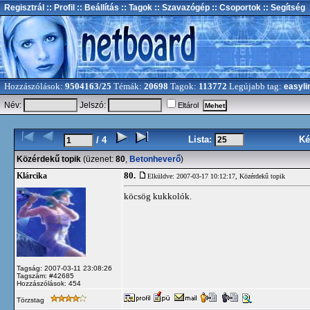
Regisztrál
:: Profil
:: Beállítás
:: Tagok
:: Szavazógép
:: Csoportok
:: Segítség
Hozzászólások:
9504163/25
Témák:
20698
Tagok:
113772
Legújabb tag:
easyli
Név:
Jelszó:
Eltárol
Lista:
Ké
/ 4
Közérdekű topik
(üzenet:
80
,
Betonheverő
)
80.
Klárcika
Elküldve: 2007-03-17 10:12:17,
Közérdekű topik
köcsög kukkolók.
Tagság: 2007-03-11 23:08:26
Tagszám: #42685
Hozzászólások: 454
Törzstag