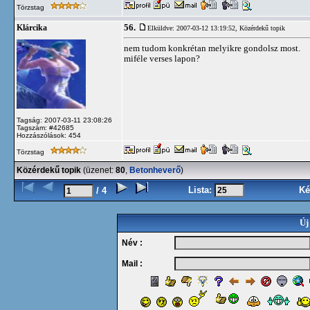
Törzstag
56.
Klárcika
Elküldve: 2007-03-12 13:19:52,
Közérdekű topik
nem tudom konkrétan melyikre gondolsz most.
miféle verses lapon?
Tagság: 2007-03-11 23:08:26
Tagszám: #42685
Hozzászólások: 454
Törzstag
Közérdekű topik
(üzenet:
80
,
Betonheverő
)
Lista:
Ké
/ 4
Új
Név :
Mail :