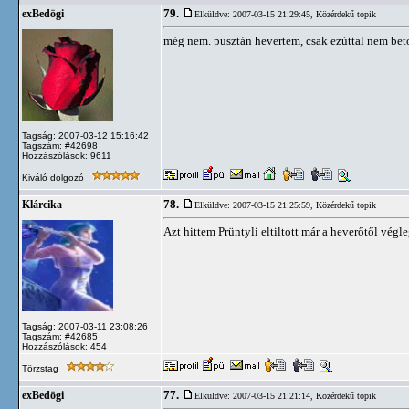
79.
exBedögi
Elküldve: 2007-03-15 21:29:45,
Közérdekű topik
még nem. pusztán hevertem, csak ezúttal nem bet
Tagság: 2007-03-12 15:16:42
Tagszám: #42698
Hozzászólások: 9611
Kiváló dolgozó
78.
Klárcika
Elküldve: 2007-03-15 21:25:59,
Közérdekű topik
Azt hittem Prüntyli eltiltott már a heverőtől végle
Tagság: 2007-03-11 23:08:26
Tagszám: #42685
Hozzászólások: 454
Törzstag
77.
exBedögi
Elküldve: 2007-03-15 21:21:14,
Közérdekű topik