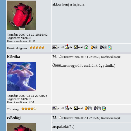
akkor kenj a hajadra
Tagság: 2007-03-12 15:16:42
Tagszám: #42698
Hozzászólások: 9611
Kiváló dolgozó
76.
Klárcika
Elküldve: 2007-03-14 22:09:53,
Közérdekű topik
Őőőő..nem egyről beszélünk úgytűnik.)
Tagság: 2007-03-11 23:08:26
Tagszám: #42685
Hozzászólások: 454
Törzstag
75.
exBedögi
Elküldve: 2007-03-14 22:05:32,
Közérdekű topik
arcpakolás? :)