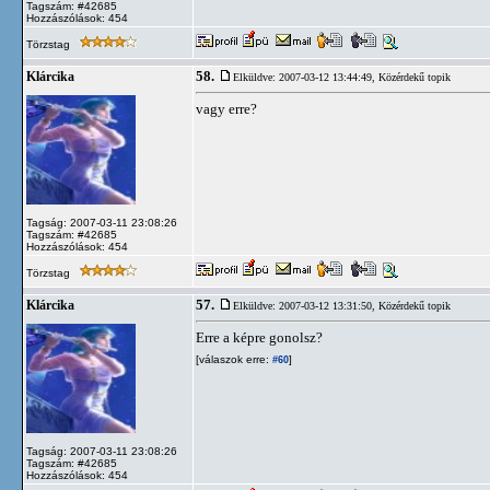
Tagszám: #42685
Hozzászólások: 454
Törzstag
58.
Klárcika
Elküldve: 2007-03-12 13:44:49,
Közérdekű topik
vagy erre?
Tagság: 2007-03-11 23:08:26
Tagszám: #42685
Hozzászólások: 454
Törzstag
57.
Klárcika
Elküldve: 2007-03-12 13:31:50,
Közérdekű topik
Erre a képre gonolsz?
[válaszok erre:
]
#60
Tagság: 2007-03-11 23:08:26
Tagszám: #42685
Hozzászólások: 454