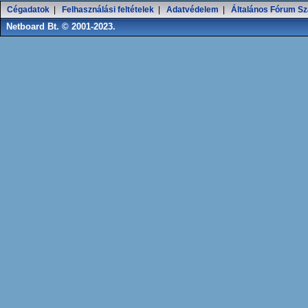
Cégadatok
|
Felhasználási feltételek
|
Adatvédelem
|
Általános Fórum Sz
Netboard Bt. © 2001-2023.