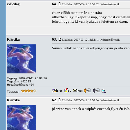
64.
exBedögi
Elküldve: 2007-03-12 13:56:52,
Közérdekű topik
én az előbb mentem le a postára.
útközben úgy lekapott a nap, hogy most csináltam 
lehet, hogy itt ki van lyukadva felettem az ózon.
63.
Klárcika
Elküldve: 2007-03-12 13:52:41,
Közérdekű topik
Simán tudok napozni erkélyen,annyira jó idő van
Tagság: 2007-03-11 23:08:26
Tagszám: #42685
Hozzászólások: 454
Törzstag
62.
Klárcika
Elküldve: 2007-03-12 13:50:54,
Közérdekű topik
jó színe van ennek a csipkés cuccnak,ilyet én is b