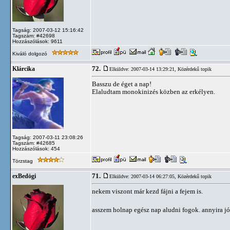
Tagság: 2007-03-12 15:16:42
Tagszám: #42698
Hozzászólások: 9611
Kiváló dolgozó
72.
Klárcika
Elküldve: 2007-03-14 13:29:21,
Közérdekű topik
Basszu de éget a nap!
Elaludtam monokinizés közben az erkélyen.
Tagság: 2007-03-11 23:08:26
Tagszám: #42685
Hozzászólások: 454
Törzstag
71.
exBedögi
Elküldve: 2007-03-14 06:27:05,
Közérdekű topik
nekem viszont már kezd fájni a fejem is.
asszem holnap egész nap aludni fogok. annyira jó