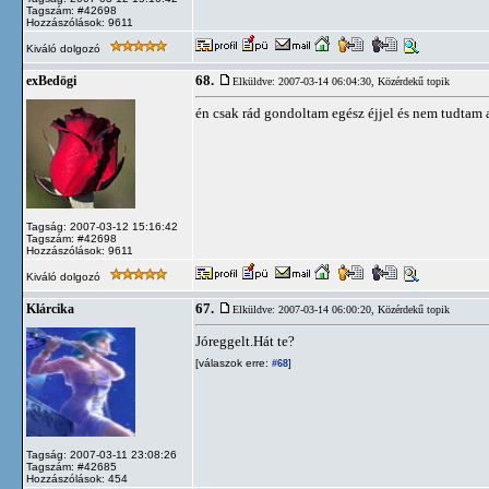
Tagszám: #42698
Hozzászólások: 9611
Kiváló dolgozó
68.
exBedögi
Elküldve: 2007-03-14 06:04:30,
Közérdekű topik
én csak rád gondoltam egész éjjel és nem tudtam a
Tagság: 2007-03-12 15:16:42
Tagszám: #42698
Hozzászólások: 9611
Kiváló dolgozó
67.
Klárcika
Elküldve: 2007-03-14 06:00:20,
Közérdekű topik
Jóreggelt.Hát te?
[válaszok erre:
]
#68
Tagság: 2007-03-11 23:08:26
Tagszám: #42685
Hozzászólások: 454