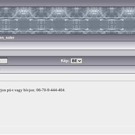
en_soler
Kép:
)
írjon pü-t vagy hívjon: 06-70-9-444-404.