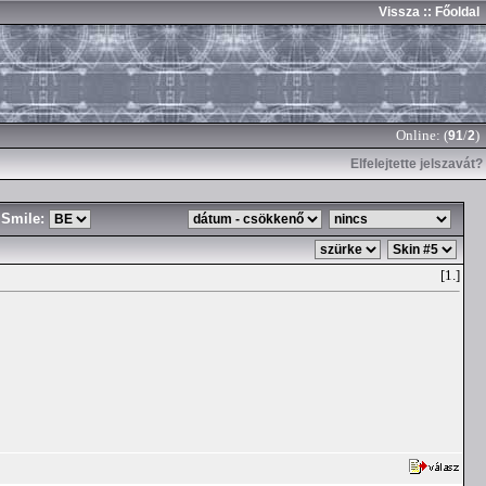
Vissza
:: Főoldal
Online: (
/
)
91
2
Elfelejtette jelszavát?
Smile:
[1.]