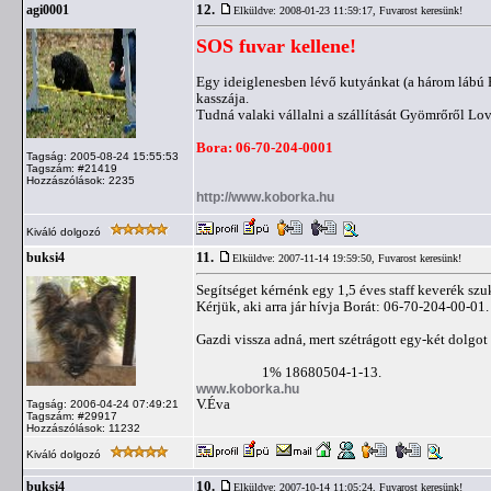
12.
agi0001
Elküldve: 2008-01-23 11:59:17,
Fuvarost keresünk!
SOS fuvar kellene!
Egy ideiglenesben lévő kutyánkat (a három lábú R
kasszája.
Tudná valaki vállalni a szállítását Gyömrőről Lo
Bora: 06-70-204-0001
Tagság: 2005-08-24 15:55:53
Tagszám: #21419
Hozzászólások: 2235
http://www.koborka.hu
Kiváló dolgozó
11.
buksi4
Elküldve: 2007-11-14 19:59:50,
Fuvarost keresünk!
Segítséget kérnénk egy 1,5 éves staff keverék sz
Kérjük, aki arra jár hívja Borát: 06-70-204-00-01.
Gazdi vissza adná, mert szétrágott egy-két dolgot
1% 18680504-1-13.
www.koborka.hu
V.Éva
Tagság: 2006-04-24 07:49:21
Tagszám: #29917
Hozzászólások: 11232
Kiváló dolgozó
10.
buksi4
Elküldve: 2007-10-14 11:05:24,
Fuvarost keresünk!