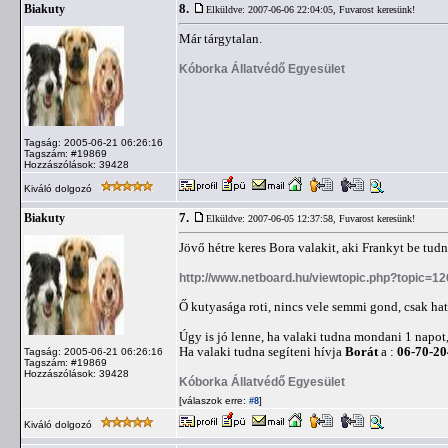
8.
Biakuty
Elküldve: 2007-06-06 22:04:05,
Fuvarost keresünk!
Már tárgytalan.
Kóborka Állatvédő Egyesület
Tagság: 2005-06-21 06:26:16
Tagszám: #19869
Hozzászólások: 39428
Kiváló dolgozó
7.
Biakuty
Elküldve: 2007-06-05 12:37:58,
Fuvarost keresünk!
Jövő hétre keres Bora valakit, aki Frankyt be tud
http://www.netboard.hu/viewtopic.php?topic=1
Ő kutyasága roti, nincs vele semmi gond, csak hat
Úgy is jó lenne, ha valaki tudna mondani 1 napot
Ha valaki tudna segíteni hívja
Borát
a :
06-70-20
Tagság: 2005-06-21 06:26:16
Tagszám: #19869
Hozzászólások: 39428
Kóborka Állatvédő Egyesület
[válaszok erre:
]
#8
Kiváló dolgozó