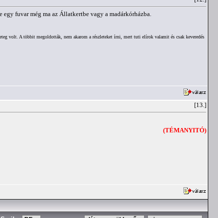
ne egy fuvar még ma az Állatkertbe vagy a madárkórházba.
eteg volt. A többit megoldották, nem akarom a részleteket írni, mert tuti elírok valamit és csak keveredés
[13.]
(TÉMANYITÓ)