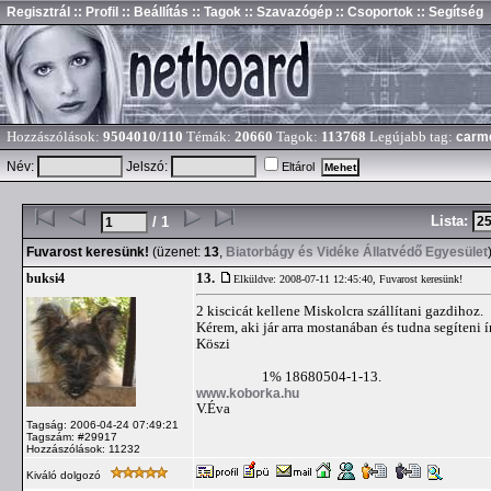
Regisztrál
:: Profil
:: Beállítás
:: Tagok
:: Szavazógép
:: Csoportok
:: Segítség
Hozzászólások:
9504010/110
Témák:
20660
Tagok:
113768
Legújabb tag:
carm
Név:
Jelszó:
Eltárol
Lista:
/ 1
Fuvarost keresünk!
(üzenet:
13
,
Biatorbágy és Vidéke Állatvédő Egyesület
13.
buksi4
Elküldve: 2008-07-11 12:45:40,
Fuvarost keresünk!
2 kiscicát kellene Miskolcra szállítani gazdihoz.
Kérem, aki jár arra mostanában és tudna segíteni 
Köszi
1% 18680504-1-13.
www.koborka.hu
V.Éva
Tagság: 2006-04-24 07:49:21
Tagszám: #29917
Hozzászólások: 11232
Kiváló dolgozó