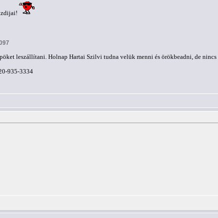
zdijai!
2097
öket leszállítani. Holnap Hartai Szilvi tudna velük menni és örökbeadni, de nincs 
6-20-935-3334