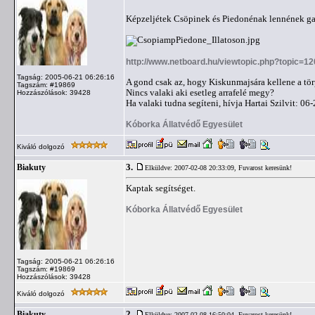
Képzeljétek Csöpinek és Piedonénak lennének ga
http://www.netboard.hu/viewtopic.php?topic=1
Tagság: 2005-06-21 06:26:16
A gond csak az, hogy Kiskunmajsára kellene a törp
Tagszám: #19869
Nincs valaki aki esetleg arrafelé megy?
Hozzászólások: 39428
Ha valaki tudna segíteni, hívja Hartai Szilvit: 0
Kóborka Állatvédő Egyesület
Kiváló dolgozó
3.
Biakuty
Elküldve: 2007-02-08 20:33:09,
Fuvarost keresünk!
Kaptak segítséget.
Kóborka Állatvédő Egyesület
Tagság: 2005-06-21 06:26:16
Tagszám: #19869
Hozzászólások: 39428
Kiváló dolgozó
2.
Biakuty
Elküldve: 2007-02-08 16:50:04,
Fuvarost keresünk!