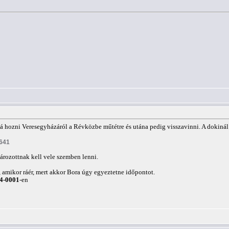
ná hozni Veresegyházáról a Révközbe műtétre és utána pedig visszavinni. A dokinál m
2641
ározottnak kell vele szemben lenni.
, amikor ráér, mert akkor Bora úgy egyeztetne időpontot.
4-0001
-en