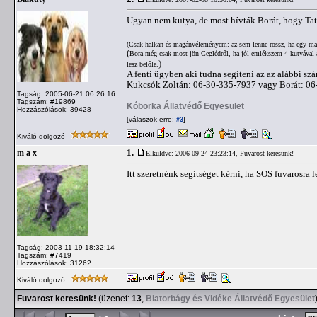
Ugyan nem kutya, de most hívták Borát, hogy Tat
(Csak halkan és magánvéleményem: az sem lenne rossz, ha egy mad
(
Bora még csak most jön Ceglédről, ha jól emlékszem 4 kutyával a ko
)
lesz belőle.
A fenti ügyben aki tudna segíteni az az alábbi sz
Kukcsók Zoltán: 06-30-335-7937 vagy Borát: 0
Tagság: 2005-06-21 06:26:16
Tagszám: #19869
Kóborka Állatvédő Egyesület
Hozzászólások: 39428
[válaszok erre:
]
#3
Kiváló dolgozó
1.
m a x
Elküldve: 2006-09-24 23:23:14,
Fuvarost keresünk!
Itt szeretnénk segítséget kérni, ha SOS fuvarosra l
Tagság: 2003-11-19 18:32:14
Tagszám: #7419
Hozzászólások: 31262
Kiváló dolgozó
Fuvarost keresünk!
(üzenet:
13
,
Biatorbágy és Vidéke Állatvédő Egyesület