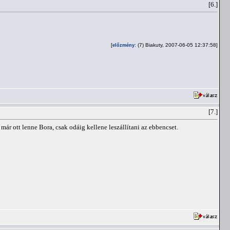
[6.]
[
: (7) Biakuty, 2007-06-05 12:37:58]
előzmény
[7.]
ár ott lenne Bora, csak odáig kellene leszállítani az ebbencset.