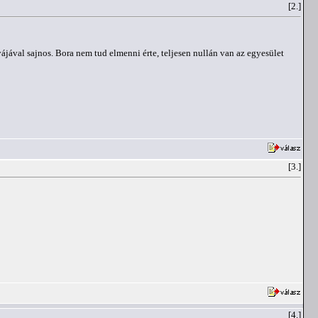
[2.]
jával sajnos. Bora nem tud elmenni érte, teljesen nullán van az egyesület
[3.]
[4.]