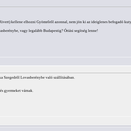
ivert) kellene elhozni Gyömrőről azonnal, nem jön ki az ideiglenes befogadó kutyá
vasberénybe, vagy legalább Budapestig? Óriási segítség lenne!
uka Szegedről Lovasberénybe való szállításában.
 és gyermeket várnak.