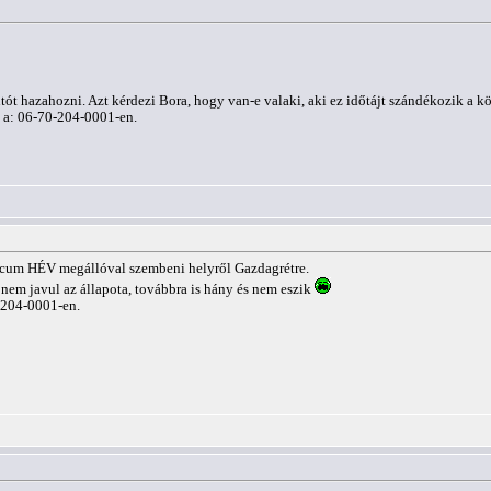
t hazahozni. Azt kérdezi Bora, hogy van-e valaki, aki ez időtájt szándékozik a kö
t a: 06-70-204-0001-en.
cum HÉV megállóval szembeni helyről Gazdagrétre.
 nem javul az állapota, továbbra is hány és nem eszik
0-204-0001-en.