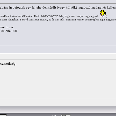
abányán befogtak egy feltehetően sérült (vagy kölyök) ragadozó madarat és kelle
arakhoz értő ember felhívná az illetőt: 06-30-335-7937, leht, hogy nem is olyan nagy a gond.
)
csi hátuljában. 1 kutyát altaltattak csak el, de őt csak azért, mert nem lehetett volna segíteni rajta, nagyon b
ámot hívja:
6-70-204-0001
esz szükség.
)