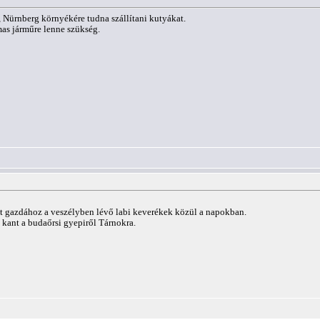
 Nürnberg környékére tudna szállítani kutyákat.
as járműre lenne szükség.
yot gazdához a veszélyben lévő labi keverékek közül a napokban.
i kant a budaőrsi gyepiről Tárnokra.