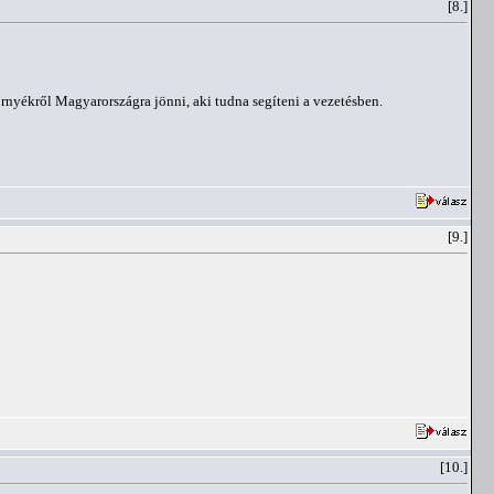
[8.]
rnyékről Magyarországra jönni, aki tudna segíteni a vezetésben.
[9.]
[10.]