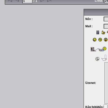
Lista:
/ 1
Név :
Mail :
Üzenet:
Kép feltöltés: