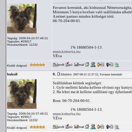
Fuvarost keresünk, aki kisbusszal Németországba,
Minimum 5 kutya boxban való szállítására alkalm
A német partner minden költséget térít.
06-70-204-00-01.
Tagság: 2006-04-24 07:49:21
Tagszám: #29917
Hozzászólások: 11232
1% 18680504-1-13.
www.koborka.hu
V.Éva
Kiváló dolgozó
9.
buksi4
Elküldve: 2007-08-15 12:37:52,
Fuvarost keresünk!
Szállításban kérünk segítséget:
1. Győr melletti faluba kellene elvinni egy kutt
2. Ha lehet ma át kellene szállítani egy újfunland
Bora: 06-70-204-00-01.
1% 18680504-1-13.
www.koborka.hu
Tagság: 2006-04-24 07:49:21
Tagszám: #29917
V.Éva
Hozzászólások: 11232
Kiváló dolgozó