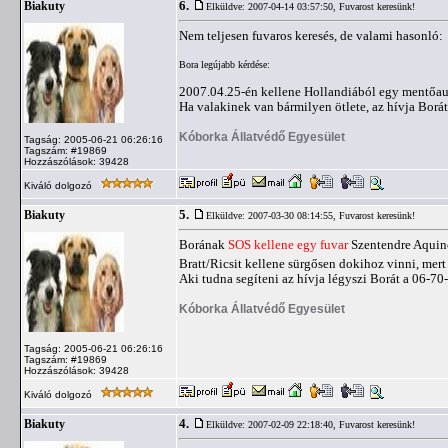
6.
Biakuty
Elküldve: 2007-04-14 03:57:50,
Fuvarost keresünk!
Nem teljesen fuvaros keresés, de valami hasonló:
Bora legújabb kérdése:
2007.04.25-én kellene Hollandiából egy mentőautó
Ha valakinek van bármilyen ötlete, az hívja Borá
Kóborka Állatvédő Egyesület
Tagság: 2005-06-21 06:26:16
Tagszám: #19869
Hozzászólások: 39428
Kiváló dolgozó
5.
Biakuty
Elküldve: 2007-03-30 08:14:55,
Fuvarost keresünk!
Borának
SOS kellene egy fuvar
Szentendre Aquin
Bratt/Ricsit kellene sürgősen dokihoz vinni, mert
Aki tudna segíteni az hívja légyszi Borát a 06-7
Kóborka Állatvédő Egyesület
Tagság: 2005-06-21 06:26:16
Tagszám: #19869
Hozzászólások: 39428
Kiváló dolgozó
4.
Biakuty
Elküldve: 2007-02-09 22:18:40,
Fuvarost keresünk!