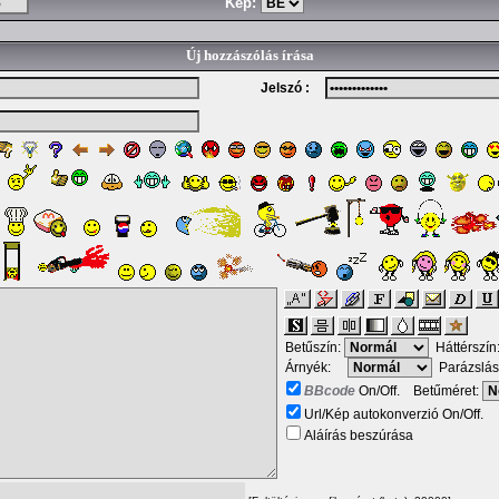
Kép:
Új hozzászólás írása
Jelszó :
Betűszín:
Háttérszín
Árnyék:
Parázslás
BBcode
On/Off. Betűméret:
Url/Kép autokonverzió On/Off.
Aláírás beszúrása