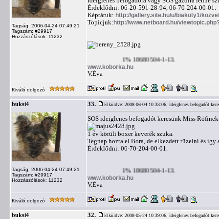
Ideiglenes befogadóra vagy SOS gazdira lenne s
Érdeklődni: 06-20-591-28-94, 06-70-204-00-01.
Képtáruk:
http://gallery.site.hu/u/biakuty1/kozv
Topicjuk:
http://www.netboard.hu/viewtopic.ph
Tagság: 2006-04-24 07:49:21
Tagszám: #29917
Hozzászólások: 11232
1% 18680504-1-13.
www.koborka.hu
V.Éva
Kiváló dolgozó
33.
buksi4
Elküldve: 2008-06-04 10:33:06,
Ideiglenes befogadót ker
SOS ideiglenes befogadót keresünk Miss Röfinek
1 év körüli boxer keverék szuka.
Tegnap hozta el Bora, de elkezdett tüzelni és íg
Érdeklődni: 06-70-204-00-01.
Tagság: 2006-04-24 07:49:21
1% 18680504-1-13.
Tagszám: #29917
www.koborka.hu
Hozzászólások: 11232
V.Éva
Kiváló dolgozó
32.
buksi4
Elküldve: 2008-05-24 10:39:06,
Ideiglenes befogadót ker