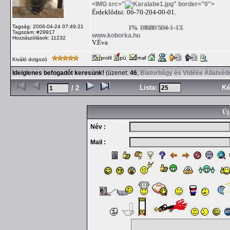
<IMG src="
" border="0">
Érdeklődni: 06-70-204-00-01.
Tagság: 2006-04-24 07:49:21
1% 18680504-1-13.
Tagszám: #29917
www.koborka.hu
Hozzászólások: 11232
V.Éva
Kiváló dolgozó
Ideiglenes befogadót keresünk!
(üzenet:
46
,
Biatorbágy és Vidéke Állatvéd
Lista:
Ké
/ 2
Új
Név :
Mail :