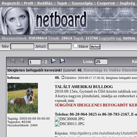
Regisztrál
:: Profil
:: Beállítás
:: Tagok
:: Szavazógép
:: Csoportok
:: Segítség
Hozzászólások:
9503904/4
Témák:
20614
Tagok:
113766
Legújabb tag:
batista
Név:
Jelszó:
Eltárol
Lista:
Ké
/ 2
Ideiglenes befogadót keresünk!
(üzenet:
46
,
Biatorbágy és Vidéke Állatvéd
46.
bobezac
Elküldve: 2010-09-17 17:36:56,
Ideiglenes befogadót ker
TALÁLT AMERIKAI BULLDOG
2010.09.15én, Gyömrő és Üllő között találtuk ezt 
A kutya nagyon jóindulatú, imádja az embereket é
vannak már.
SÜRGŐSEN IDEIGLENES BEFOGADÓT KERESÜN
Telefon: 06-20-964-3025 és 06-30-703-2167, E-
Tagság: 2003-04-09 00:00:00
Tagszám: #2248
Hozzászólások: 2494
Képtára:
http://gallery.site.hu/u/biakuty1/talalt