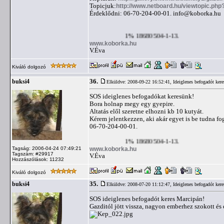
Topicjuk:
http://www.netboard.hu/viewtopic.ph
Érdeklődni: 06-70-204-00-01.
info@koborka.hu
1% 18680504-1-13.
www.koborka.hu
V.Éva
Kiváló dolgozó
36.
buksi4
Elküldve: 2008-09-22 16:52:41,
Ideiglenes befogadót ker
SOS ideiglenes befogadókat keresünk!
Bora holnap megy egy gyepire.
Altatás elől szeretne elhozni kb 10 kutyát.
Kérem jelentkezzen, aki akár egyet is be tudna fo
06-70-204-00-01.
1% 18680504-1-13.
www.koborka.hu
Tagság: 2006-04-24 07:49:21
Tagszám: #29917
V.Éva
Hozzászólások: 11232
Kiváló dolgozó
35.
buksi4
Elküldve: 2008-07-20 11:12:47,
Ideiglenes befogadót ker
SOS ideiglenes befogadót keres Marcipán!
Gazditól jött vissza, nagyon emberhez szokott és 