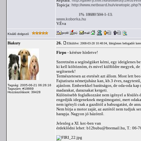
Képtára:
http://gallery.site.hu/u/biakuty1/kozvet
Topicja:
http://www.netboard.hu/viewtopic.php
1% 18680504-1-13.
www.koborka.hu
V.Éva
Kiváló dolgozó
26.
Biakuty
Elküldve: 2008-03-28 10:48:04,
Ideiglenes befogadót ker
Firpo
- kérésre hírdetve!
Szeretném a segítségüket kérni, egy ideiglenes b
ki kell költöznöm, és mivel külföldre megyek, de 
segítsenek!
Természetesen az etetését azt állom. Most lett be
Fajtatiszta németjuhász kan, kb.3 éves, nagytestű
ajánlom. Emberekkel barátságos, de oda-oda kap (
Tagság: 2005-06-21 06:26:16
Tagszám: #19869
madarakat, darazsakat kergeti.
Hozzászólások: 39428
Különösebb foglalkozzást nem igényel a fésülés é
engedjük idegeneknek megsímogatni, mert odakap
nem igényli csak a gazditól a babusgatást, de an
Nem bírja a motor zaját, az autótól nem tudjuk se
harapja. Nagyon jó házörző.
Jelenleg a XI. ker.-ben van
érdeklődni lehet:
b12bubu@freemail.hu
, T.: 06-