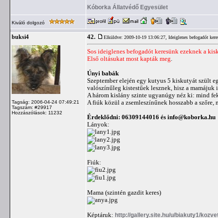
Kóborka Állatvédő Egyesület
Kiváló dolgozó
42.
buksi4
Elküldve: 2009-10-19 13:06:27,
Ideiglenes befogadót ker
Sos ideiglenes befogadót keresünk ezeknek a kisk
Első oltásukat most kapták meg
.
Únyi babák
Szeptember elején egy kutyus 5 kiskutyát szült e
valószínűleg kistestűek lesznek, hisz a mamájuk is
A három kislány szinte ugyanúgy néz ki: mind fek
A fiúk közül a zsemleszínűnek hosszabb a szőre, m
Tagság: 2006-04-24 07:49:21
Tagszám: #29917
Hozzászólások: 11232
Érdeklődni: 06309144016 és
info@koborka.hu
Lányok:
Fiúk:
Mama (szintén gazdit keres)
Képtáruk:
http://gallery.site.hu/u/biakuty1/kozv