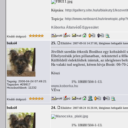
Képtára:
http://gallery.site.hu/u/biakuty1/kozveti
Topicja:
http://www.netboard.hu/viewtopic.php
Kóborka Állatvédő Egyesület
Kiváló dolgozó
25.
buksi4
Elküldve: 2007-09-16 14:37:00,
Ideiglenes befogadót ker
Jövőhét szerdán érkezik Borához egy kobzásból 
Elhelyezésük jelen pillanatban, -tekintettel a fé
Külföldről érdeklődtek irántuk, az ideiglenes befo
Ha valaki tud segíteni, kérem hívja Borát: 06-70
Köszi
1% 18680504-1-13.
Tagság: 2006-04-24 07:49:21
Tagszám: #29917
www.koborka.hu
Hozzászólások: 11232
V.Éva
Kiváló dolgozó
24.
buksi4
Elküldve: 2007-08-24 16:26:04,
Ideiglenes befogadót ker
1% 18680504-1-13.