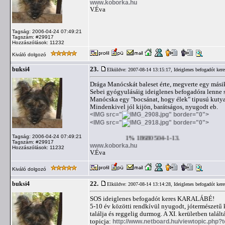
www.koborka.hu
V.Éva
Tagság: 2006-04-24 07:49:21
Tagszám: #29917
Hozzászólások: 11232
Kiváló dolgozó
23.
buksi4
Elküldve: 2007-08-14 13:15:17,
Ideiglenes befogadót ker
Drága Manócskát baleset érte, megverte egy mási
Sebei gyógyulásáig ideiglenes befogadóra lenne 
Manócska egy "bocsánat, hogy élek" tipusú kutya,
Mindenkivel jól kijön, barátságos, nyugodt eb.
<IMG src="
" border="0">
<IMG src="
" border="0">
Tagság: 2006-04-24 07:49:21
1% 18680504-1-13.
Tagszám: #29917
www.koborka.hu
Hozzászólások: 11232
V.Éva
Kiváló dolgozó
22.
buksi4
Elküldve: 2007-08-14 13:14:28,
Ideiglenes befogadót ker
SOS ideiglenes befogadót keres KARALÁBÉ!
5-10 év közötti rendkívül nyugodt, jótermészetű k
találja és reggelig durmog. A XI. kerületben talál
topicja:
http://www.netboard.hu/viewtopic.php?t