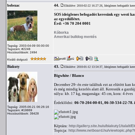
44.
bobezac
Elküldve: 2010-02-22 16:27:26,
Ideiglenes befogadót ker
SOS ideiglenes befogadót keresünk egy westi kan
az egyedüllétet.
Érd: +36 70 204 0001
Kóborka
Amerikai bulldog mentés
Tagság: 2003-04-09 00:00:00
Tagszám: #2248
Hozzászólások: 2494
Kiváló dolgozó
43.
Biakuty
Elküldve: 2010-01-12 13:54:37,
Ideiglenes befogadót ker
Bigwhite / Blanco
December 29- én este találtuk ezt az elütött kan k
és még mindig kezelés alatt áll. Keressük a gazdáj
súlya: kb. 17 kg, magassága: 45 cm, kora: 4 éves
Érdeklődni:
06-70-204-00-01, 06-30-534-22-78.
Tagság: 2005-06-21 06:26:16
Tagszám: #19869
Hozzászólások: 39428
Képtára:
http://gallery.site.hu/u/biakuty1/talalt/E
Topicja:
http://www.netboard.hu/viewtopic.php