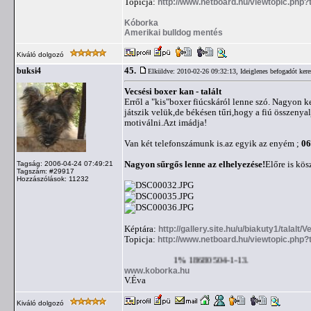
Topicja:
http://www.netboard.hu/viewtopic.php
Kóborka
Amerikai bulldog mentés
Kiváló dolgozó
45.
buksi4
Elküldve: 2010-02-26 09:32:13,
Ideiglenes befogadót ker
Vecsési boxer kan - talált
Erről a "kis"boxer fiúcskáról lenne szó. Nagyon k
játszik velük,de békésen tűri,hogy a fiú összenya
motiválni.Azt imádja!
Van két telefonszámunk is.az egyik az enyém ;
06
Nagyon sűrgős lenne az elhelyezése!
Előre is kös
Tagság: 2006-04-24 07:49:21
Tagszám: #29917
Hozzászólások: 11232
Képtára:
http://gallery.site.hu/u/biakuty1/talalt
Topicja:
http://www.netboard.hu/viewtopic.ph
1% 18680504-1-13.
www.koborka.hu
V.Éva
Kiváló dolgozó