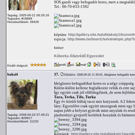
SOS gazdi vagy befogadót keres, mert a megtaláló 
Tel.: 06-70-653-1592
Tagság: 2005-06-21 06:26:16
Tagszám: #19869
Hozzászólások: 39428
képtára:
http://gallery.site.hu/u/biakuty1/kozvet
topicja:
http://www.netboard.hu/viewtopic.php?
Kérésre!
Kóborka Állatvédő Egyesület
Kiváló dolgozó
37.
buksi4
Elküldve: 2008-09-26 11:39:05,
Ideiglenes befogadót ker
Ideiglenes befogadókat keres ez a négy csöppség.
Külön-külön kellene foglalkozni velük és erre sa
Így együtt csak jól elféldegélnek, de nem fejlődn
Tara, Terka, Tifo, Turka
Egy év körüli bűbáj tacsi mix kutyusok. A 2 fekete
lány. Egyenlőre csak együtt mozognak mint egy b
napra jobb a helyzet.gyávák mint anyulak és ren
jászberényi gyepiről kerültek hozzánk és bármenn
Tagság: 2006-04-24 07:49:21
Tagszám: #29917
Hozzászólások: 11232
Képtáruk:
http://gallery.site.hu/u/biakuty1/gazdi