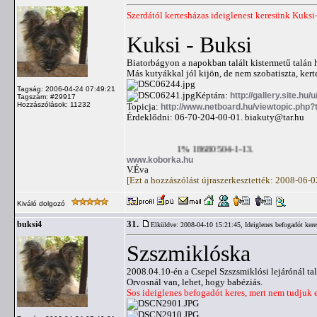
Szerdától kertesházas ideiglenest keresünk Kuksi
Kuksi - Buksi
Biatorbágyon a napokban talált kistermetű talán
Más kutyákkal jól kijön, de nem szobatiszta, kert
Tagság: 2006-04-24 07:49:21
Képtára:
http://gallery.site.hu/
Tagszám: #29917
Hozzászólások: 11232
Topicja:
http://www.netboard.hu/viewtopic.php
Érdeklődni: 06-70-204-00-01.
biakuty@tar.hu
1% 18680504-1-13.
www.koborka.hu
V.Éva
[Ezt a hozzászólást újraszerkesztették: 2008-06-
Kiváló dolgozó
31.
buksi4
Elküldve: 2008-04-10 15:21:45,
Ideiglenes befogadót ker
Szszmiklóska
2008.04.10-én a Csepel Szszsmiklósi lejárónál tal
Orvosnál van, lehet, hogy babéziás.
Sos ideiglenes befogadót keres, mert nem tudjuk 