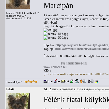
Marcipán
Tagság: 2006-04-24 07:49:21
1 éves körüli nagyon aranyos kan kutyus. Igazi te
Tagszám: #29917
Hozzászólások: 11232
ismeri és szereti ezt a pörgős fajtát, kezelni is t
előnyben!
Leginkább egyedüli kutya szeretne lenni, nem ked
Képtára:
http://gallery.site.hu/u/biakuty1/gazdi
Topicja:
http://www.netboard.hu/viewtopic.php
Érdeklődni: 06-70-204-00-01,
bora@koborka.hu
1% 18680504-1-13.
www.koborka.hu
V.Éva
[Ezt a hozzászólást újraszerkesztették: 2008-07-
Kiváló dolgozó
34.
buksi4
Elküldve: 2008-06-17 11:33:59,
Ideiglenes befogadót ker
Félénk fiatal kölykö