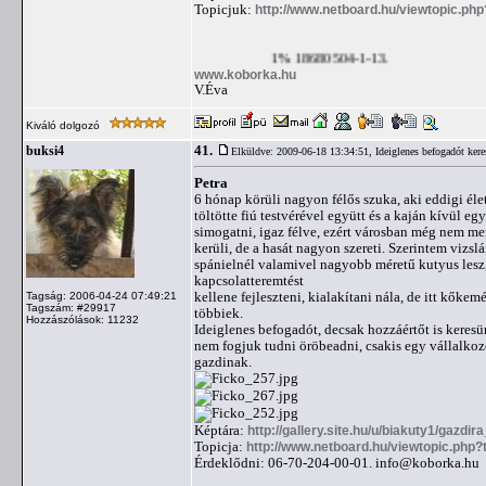
Topicjuk:
http://www.netboard.hu/viewtopic.ph
1% 18680504-1-13.
www.koborka.hu
V.Éva
Kiváló dolgozó
41.
buksi4
Elküldve: 2009-06-18 13:34:51,
Ideiglenes befogadót ker
Petra
6 hónap körüli nagyon félős szuka, aki eddigi él
töltötte fiú testvérével együtt és a kaján kívül 
simogatni, igaz félve, ezért városban még nem mer
kerüli, de a hasát nagyon szereti. Szerintem vizsl
spánielnél valamivel nagyobb méretű kutyus lesz, 
kapcsolatteremtést
kellene fejleszteni, kialakítani nála, de itt kők
Tagság: 2006-04-24 07:49:21
Tagszám: #29917
többiek.
Hozzászólások: 11232
Ideiglenes befogadót, decsak hozzáértőt is keresü
nem fogjuk tudni öröbeadni, csakis egy vállalkoz
gazdinak.
Képtára:
http://gallery.site.hu/u/biakuty1/gazdir
Topicja:
http://www.netboard.hu/viewtopic.php
Érdeklődni: 06-70-204-00-01.
info@koborka.hu