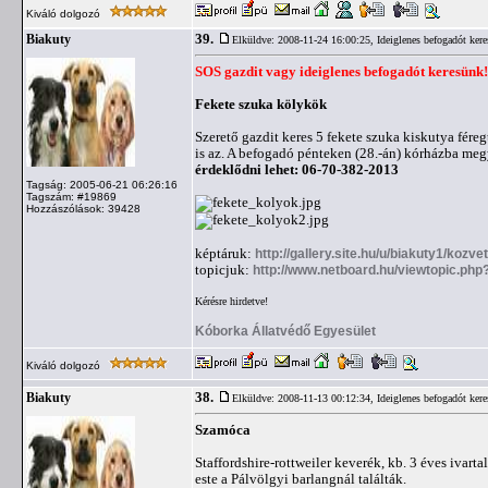
Kiváló dolgozó
39.
Biakuty
Elküldve: 2008-11-24 16:00:25,
Ideiglenes befogadót ker
SOS gazdit vagy ideiglenes befogadót keresünk!
Fekete szuka kölykök
Szerető gazdit keres 5 fekete szuka kiskutya féreg
is az. A befogadó pénteken (28.-án) kórházba megy
érdeklődni lehet: 06-70-382-2013
Tagság: 2005-06-21 06:26:16
Tagszám: #19869
Hozzászólások: 39428
képtáruk:
http://gallery.site.hu/u/biakuty1/kozv
topicjuk:
http://www.netboard.hu/viewtopic.php
Kérésre hirdetve!
Kóborka Állatvédő Egyesület
Kiváló dolgozó
38.
Biakuty
Elküldve: 2008-11-13 00:12:34,
Ideiglenes befogadót ker
Szamóca
Staffordshire-rottweiler keverék, kb. 3 éves ivart
este a Pálvölgyi barlangnál találták.