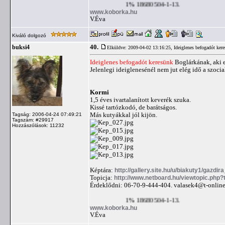
1% 18680504-1-13.
www.koborka.hu
V.Éva
Kiváló dolgozó
40.
buksi4
Elküldve: 2009-04-02 13:16:25,
Ideiglenes befogadót ker
Ideiglenes befogadót keresünk
Boglárkának, aki ex
Jelenlegi ideiglenesénél nem jut elég idő a szocia
Kormi
1,5 éves ivartalanított keverék szuka.
Kissé tartózkodó, de barátságos.
Más kutyákkal jól kijön.
Tagság: 2006-04-24 07:49:21
Tagszám: #29917
Hozzászólások: 11232
Képtára:
http://gallery.site.hu/u/biakuty1/gazdir
Topicja:
http://www.netboard.hu/viewtopic.php
Érdeklődni: 06-70-9-444-404.
valasek4@t-online
1% 18680504-1-13.
www.koborka.hu
V.Éva