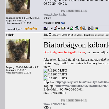
06-70-204-00-01.
1% 18680504-1-13.
www.koborka.hu
V.Éva
Tagság: 2006-04-24 07:49:21
Tagszám: #29917
[válaszok erre:
]
#30
Hozzászólások: 11232
Kiváló dolgozó
28.
buksi4
Elküldve: 2008-04-01 09:28:31,
Ideiglenes befogadót ker
Biatorbágyon kóborl
SOS ideiglenes befogadót keres
, mert nem tudjuk
A képeken látható fiatal kan kutya március első h
Biatorbágy, Karikó János utca és Hámory Imre utca
ütem).
Tagság: 2006-04-24 07:49:21
Tagszám: #29917
Hozzászólások: 11232
Képtára:
http://gallery.site.hu/u/biakuty1/talalt/b
Topicja:
http://www.netboard.hu/viewtopic.php
Érdeklődni: 06-70-204-00-01.
06-70-204-00-01.
1% 18680504-1-13.
www.koborka.hu
V.Éva