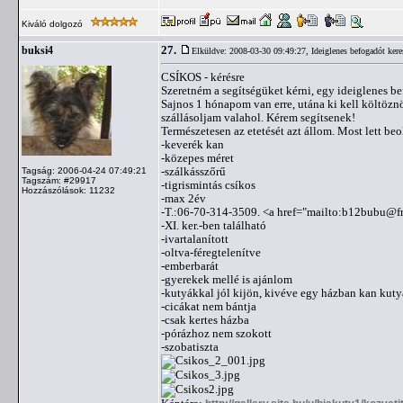
Kiváló dolgozó
27.
buksi4
Elküldve: 2008-03-30 09:49:27,
Ideiglenes befogadót ker
CSÍKOS - kérésre
Szeretném a segítségüket kérni, egy ideiglenes be
Sajnos 1 hónapom van erre, utána ki kell költöznö
szállásoljam valahol. Kérem segítsenek!
Természetesen az etetését azt állom. Most lett be
-keverék kan
-közepes méret
-szálkásszőrű
Tagság: 2006-04-24 07:49:21
Tagszám: #29917
-tigrismintás csíkos
Hozzászólások: 11232
-max 2év
-T.:06-70-314-3509. <a href="mailto:
b12bubu@fr
-XI. ker.-ben található
-ivartalanított
-oltva-féregtelenítve
-emberbarát
-gyerekek mellé is ajánlom
-kutyákkal jól kijön, kivéve egy házban kan kut
-cicákat nem bántja
-csak kertes házba
-pórázhoz nem szokott
-szobatiszta