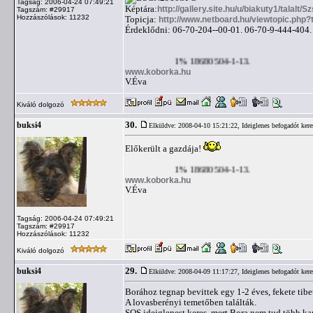
Tagság: 2006-04-24 07:49:21
Képtára:
http://gallery.site.hu/u/biakuty1/talalt/S
Tagszám: #29917
Hozzászólások: 11232
Topicja:
http://www.netboard.hu/viewtopic.php
Érdeklődni: 06-70-204--00-01. 06-70-9-444-404.
1% 18680504-1-13.
www.koborka.hu
V.Éva
Kiváló dolgozó
30.
buksi4
Elküldve: 2008-04-10 15:21:22,
Ideiglenes befogadót ker
Előkerült a gazdája!
1% 18680504-1-13.
www.koborka.hu
V.Éva
Tagság: 2006-04-24 07:49:21
Tagszám: #29917
Hozzászólások: 11232
Kiváló dolgozó
29.
buksi4
Elküldve: 2008-04-09 11:17:27,
Ideiglenes befogadót ker
Borához tegnap bevittek egy 1-2 éves, fekete tibeti
A lovasberényi temetőben találták.
SOS ideiglenest keres, mert Bora nem tud több ka