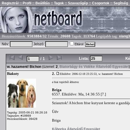
Regisztrál
:: Profil
:: Beállítás
:: Tagok
:: Szavazógép
:: Csoportok
:: Segítség
Hozzászólások:
9503884/32
Témák:
20608
Tagok:
113764
Legújabb tag:
xiang
Név:
Jelszó:
Eltárol
Lista:
Ké
/ 1
w. hazament! Bichon
(üzenet:
2
,
Biatorbágy és Vidéke Állatvédő Egyesület
)
2.
Biakuty
Elküldve: 2006-12-18 23:25:53,
w. hazament! Bichon
a biai topicból áthozva:
Briga
6557. Elküldve: Ma, 14:36:55 [7.]
-------------------------------------------------------------------
Sziasztok! A bichon frise kutyust kereste a gazdája
Üdv
Tagság: 2005-06-21 06:26:16
Tagszám: #19869
Hozzászólások: 39428
Briga
Kóborka Állatvédő Egyesület