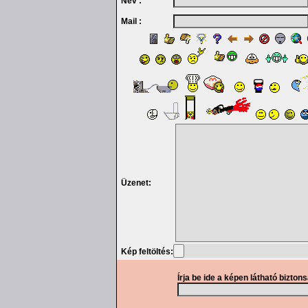
Név :
Mail :
Üzenet:
Kép feltöltés:
Írja be ide a képen látható bizton