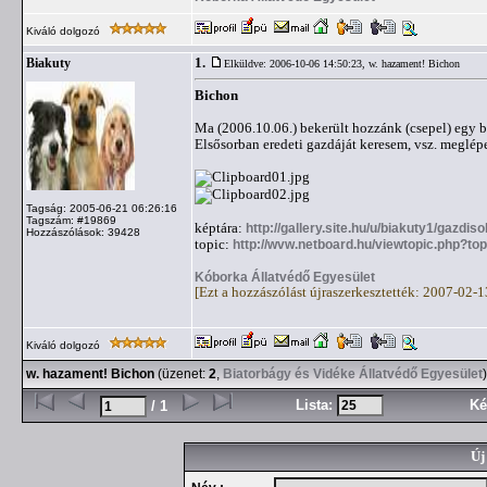
Kiváló dolgozó
1.
Biakuty
Elküldve: 2006-10-06 14:50:23,
w. hazament! Bichon
Bichon
Ma (2006.10.06.) bekerült hozzánk (csepel) egy bi
Elsősorban eredeti gazdáját keresem, vsz. meglépet
Tagság: 2005-06-21 06:26:16
Tagszám: #19869
képtára:
http://gallery.site.hu/u/biakuty1/gazdis
Hozzászólások: 39428
topic:
http://wvw.netboard.hu/viewtopic.php?to
Kóborka Állatvédő Egyesület
[Ezt a hozzászólást újraszerkesztették: 2007-02-
Kiváló dolgozó
w. hazament! Bichon
(üzenet:
2
,
Biatorbágy és Vidéke Állatvédő Egyesület
)
Lista:
Ké
/ 1
Új