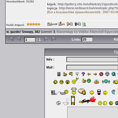
Hozzászólások: 31262
képek:
http://gallery.site.hu/u/biakuty1/gazdi
topicja:
http://wvw.netboard.hu/viewtopic.php?
[Ezt a hozzászólást újraszerkesztették: 2007-03-
Kiváló dolgozó
w. gazdis! Snoopy, 382
(üzenet:
3
,
Biatorbágy és Vidéke Állatvédő Egyesül
Lista:
Ké
/ 1
Új
Név :
Mail :