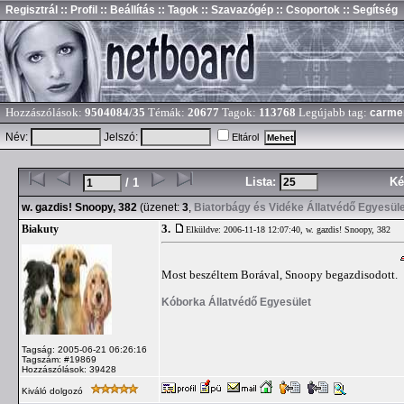
Regisztrál
:: Profil
:: Beállítás
:: Tagok
:: Szavazógép
:: Csoportok
:: Segítség
Hozzászólások:
9504084/35
Témák:
20677
Tagok:
113768
Legújabb tag:
carme
Név:
Jelszó:
Eltárol
Lista:
Ké
/ 1
w. gazdis! Snoopy, 382
(üzenet:
3
,
Biatorbágy és Vidéke Állatvédő Egyesül
3.
Biakuty
Elküldve: 2006-11-18 12:07:40,
w. gazdis! Snoopy, 382
Most beszéltem Borával, Snoopy begazdisodott.
Kóborka Állatvédő Egyesület
Tagság: 2005-06-21 06:26:16
Tagszám: #19869
Hozzászólások: 39428
Kiváló dolgozó