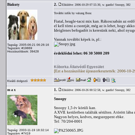
2.
Biakuty
Elküldve: 2006-10-29 07:55:30,
w. gazdis! Snoopy, 382
További infók by valszeg Bora:
Fiatal, beagle-tacsi mix kan. Rákoscsabán az erdőben
el kell törni a csontját, még az is lehet, hogy akko
Ideiglenes befogadót is keresünk neki, ahol nyugod
Vannak további képek is, pl.:
Tagság: 2005-06-21 06:26:16
Tagszám: #19869
Hozzászólások: 39428
érdeklődni lehet: 06 30 5000 209
Kóborka Állatvédő Egyesület
[Ezt a hozzászólást újraszerkesztették: 2006-10-
Kiváló dolgozó
1.
m a x
Elküldve: 2006-10-26 00:52:58,
w. gazdis! Snoopy, 382
Snoopy
Snoopy 1,5 év körüli kan.
A XVII. kerületben találták sérülten. A törött láb
Nagyon helyes, kedves, megszeppent ebke.
Tel: 70/204-0001
Tagság: 2003-11-19 18:32:14
Tagszám: #7419