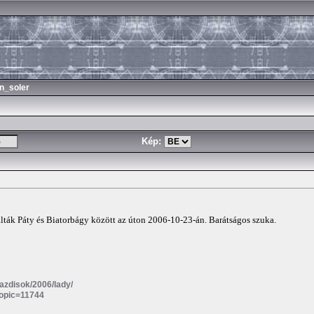
n_soler
Kép:
lálták Páty és Biatorbágy között az úton 2006-10-23-án. Barátságos szuka.
/gazdisok/2006/lady/
topic=11744