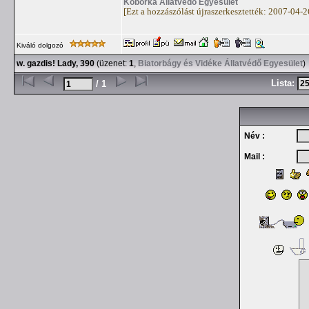
Kóborka Állatvédő Egyesület
[Ezt a hozzászólást újraszerkesztették: 2007-04-
Kiváló dolgozó
w. gazdis! Lady, 390
(üzenet:
1
,
Biatorbágy és Vidéke Állatvédő Egyesület
)
Lista:
/ 1
Név :
Mail :