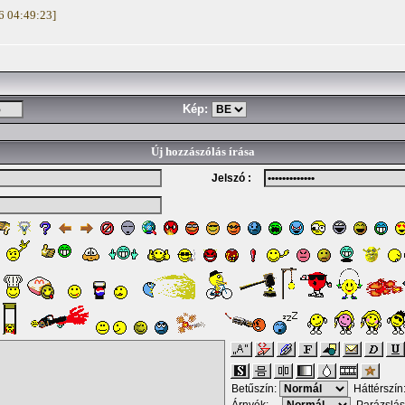
26 04:49:23]
Kép:
Új hozzászólás írása
Jelszó :
Betűszín:
Háttérszín