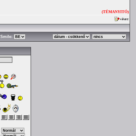
(TÉMANYITÓ)
Smile:
: