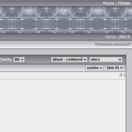
Vissza
:: Főoldal
Online: (
/
)
321
3
Elfelejtette jelszavát?
Smile:
[1.]