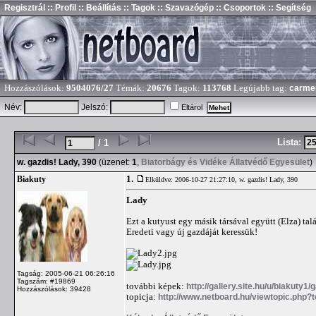
Regisztrál
:: Profil
:: Beállítás
:: Tagok
:: Szavazógép
:: Csoportok
:: Segítség
Hozzászólások:
9504076/27
Témák:
20676
Tagok:
113768
Legújabb tag:
carme
Név:
Jelszó:
Eltárol
Lista:
/ 1
w. gazdis! Lady, 390
(üzenet:
1
,
Biatorbágy és Vidéke Állatvédő Egyesület
)
1.
Biakuty
Elküldve: 2006-10-27 21:27:10,
w. gazdis! Lady, 390
Lady
Ezt a kutyust egy másik társával együtt (Elza) ta
Eredeti vagy új gazdáját keressük!
Tagság: 2005-06-21 06:26:16
Tagszám: #19869
további képek:
http://gallery.site.hu/u/biakuty1
Hozzászólások: 39428
topicja:
http://www.netboard.hu/viewtopic.php?