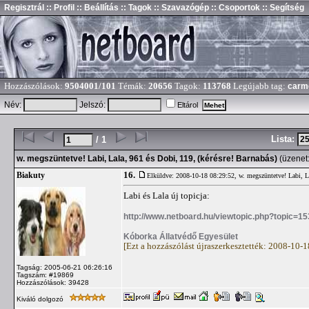
Regisztrál
:: Profil
:: Beállítás
:: Tagok
:: Szavazógép
:: Csoportok
:: Segítség
Hozzászólások:
9504001/101
Témák:
20656
Tagok:
113768
Legújabb tag:
carm
Név:
Jelszó:
Eltárol
Lista:
/ 1
w. megszüntetve! Labi, Lala, 961 és Dobi, 119, (kérésre! Barnabás)
(üzenet
16.
Biakuty
Elküldve: 2008-10-18 08:29:52,
w. megszüntetve! Labi, L
Labi és Lala új topicja:
http://www.netboard.hu/viewtopic.php?topic=1
Kóborka Állatvédő Egyesület
[Ezt a hozzászólást újraszerkesztették: 2008-10-
Tagság: 2005-06-21 06:26:16
Tagszám: #19869
Hozzászólások: 39428
Kiváló dolgozó