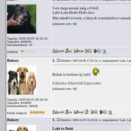
5-en megvannak még a 9-ből.
Labi-Lala-Dodó-Dobi-Juci.
Már másfél évesek, a lányok ivartalanítva vannak
[válaszok erre:
]
#4
Tagság: 2006-03-05 16:12:12
Tagszám: #28029
Hozzászólások: 15
Zöldfülű
2.
Biakuty
Elküldve: 2007-04-06 17:01:14,
w. megszüntetve! Labi, Lal
Róluk is kellene új infó!
Kóborka Állatvédő Egyesület
[válaszok erre:
]
#3
Tagság: 2005-06-21 06:26:16
Tagszám: #19869
Hozzászólások: 39428
Kiváló dolgozó
1.
Biakuty
Elküldve: 2006-10-29 16:20:54,
w. megszüntetve! Labi, Lal
Labi és Dobi