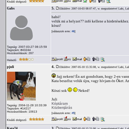
Kiváló dolgozó
5.
Gabs
Elküldve: 2007-10-03 08:07:47,
w. megszüntetve! Labi, Lal
hahó!
velük mi a helyzet?? infó kellene a hirdetésekhez.
köszi!
[válaszok erre:
]
#6
Tagság: 2007-03-27 08:15:59
Tagszám: #43244
Hozzászólások: 267
Haladó
4.
pjuli
Elküldve: 2007-05-18 15:35:08,
w. megszüntetve! Labi, Lal
Jajj nekem! Én azt gondoltam, hogy 2-en vanna
Kata beszélsz velük újra, vagy hívjam én Őket. A
Köszi sok
Neked!
Juli
Képtáram
Tagság: 2004-11-28 10:33:39
Közbenjárás
Tagszám: #14217
Hozzászólások: 10613
[válaszok erre:
]
#5
Kiváló dolgozó
3.
Kata74
Elküldve: 2007-05-18 15:21:00,
w. megszüntetve! Labi, Lal