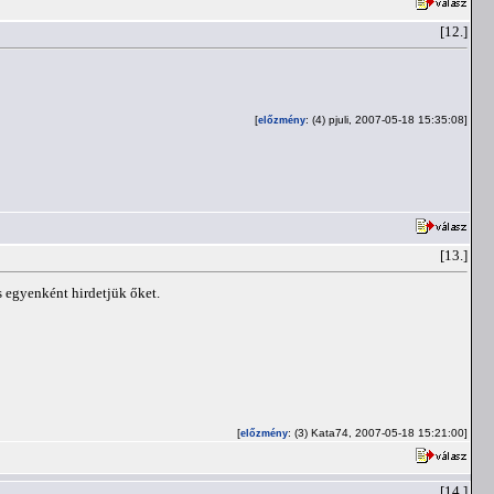
[12.]
[
: (4) pjuli, 2007-05-18 15:35:08]
előzmény
[13.]
s egyenként hirdetjük őket.
[
: (3) Kata74, 2007-05-18 15:21:00]
előzmény
[14.]