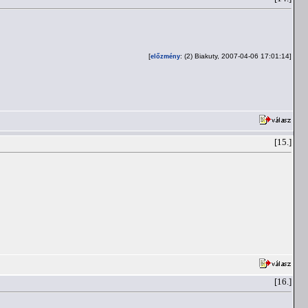
[
: (2) Biakuty, 2007-04-06 17:01:14]
előzmény
[15.]
[16.]