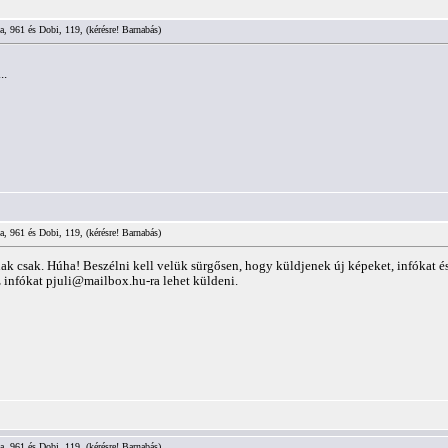
a, 961 és Dobi, 119, (kérésre! Barnabás)
..
a, 961 és Dobi, 119, (kérésre! Barnabás)
k csak. Húha! Beszélni kell velük sürgősen, hogy küldjenek új képeket, infókat é
z infókat
pjuli@mailbox.hu-ra
lehet küldeni.
a, 961 és Dobi, 119, (kérésre! Barnabás)