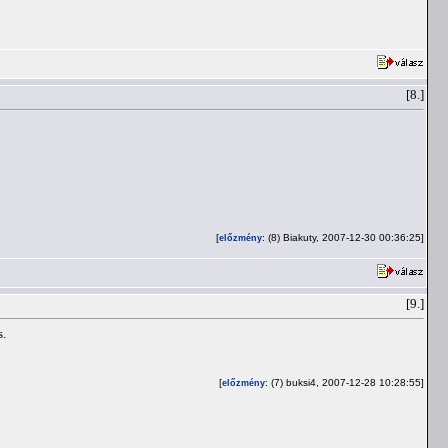
[8.]
[
: (8) Biakuty, 2007-12-30 00:36:25]
előzmény
[9.]
s.
[
: (7) buksi4, 2007-12-28 10:28:55]
előzmény