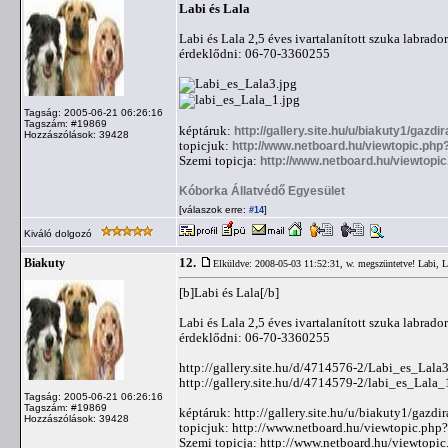
Labi és Lala
Labi és Lala 2,5 éves ivartalanított szuka labrad
érdeklődni: 06-70-3360255
Tagság: 2005-06-21 06:26:16
Tagszám: #19869
képtáruk:
http://gallery.site.hu/u/biakuty1/gazdi
Hozzászólások: 39428
topicjuk:
http://www.netboard.hu/viewtopic.php
Szemi topicja:
http://www.netboard.hu/viewtopi
Kóborka Állatvédő Egyesület
[válaszok erre:
]
#14
Kiváló dolgozó
12.
Biakuty
Elküldve: 2008-05-03 11:52:31,
w. megszüntetve! Labi, L
[b]Labi és Lala[/b]
Labi és Lala 2,5 éves ivartalanított szuka labrad
érdeklődni: 06-70-3360255
http://gallery.site.hu/d/4714576-2/Labi_es_Lala3
http://gallery.site.hu/d/4714579-2/labi_es_Lala_
Tagság: 2005-06-21 06:26:16
Tagszám: #19869
képtáruk: http://gallery.site.hu/u/biakuty1/gazdi
Hozzászólások: 39428
topicjuk: http://www.netboard.hu/viewtopic.php
Szemi topicja: http://www.netboard.hu/viewtopi