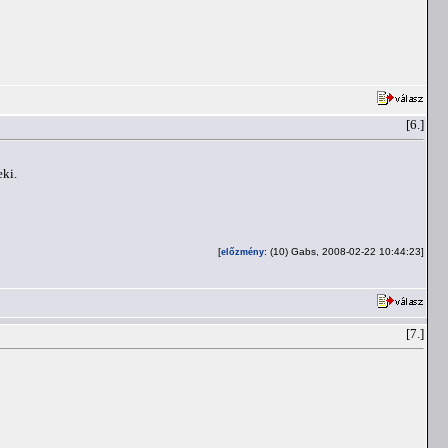
[6.]
eki.
[
: (10) Gabs, 2008-02-22 10:44:23]
előzmény
[7.]