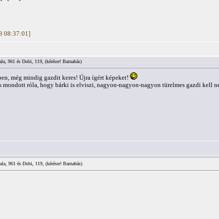
18 08:37:01]
la, 961 és Dobi, 119, (kérésre! Barnabás)
en, még mindig gazdit keres! Újra ígért képeket!
is mondott róla, hogy bárki is elviszi, nagyon-nagyon-nagyon türelmes gazdi kell n
ala, 961 és Dobi, 119, (kérésre! Barnabás)