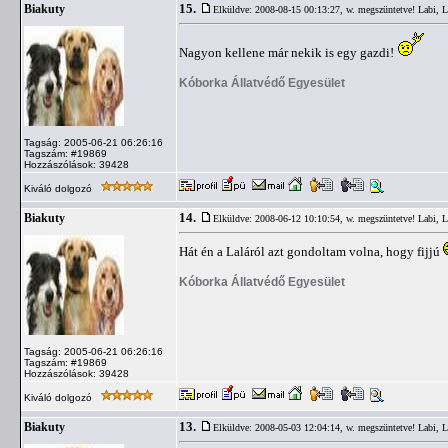
15.
Biakuty
Elküldve: 2008-08-15 00:13:27,
w. megszüntetve! Labi, L
Nagyon kellene már nekik is egy gazdi!
Kóborka Állatvédő Egyesület
Tagság: 2005-06-21 06:26:16
Tagszám: #19869
Hozzászólások: 39428
Kiváló dolgozó
14.
Biakuty
Elküldve: 2008-06-12 10:10:54,
w. megszüntetve! Labi, L
Hát én a Laláról azt gondoltam volna, hogy fijjú
Kóborka Állatvédő Egyesület
Tagság: 2005-06-21 06:26:16
Tagszám: #19869
Hozzászólások: 39428
Kiváló dolgozó
13.
Biakuty
Elküldve: 2008-05-03 12:04:14,
w. megszüntetve! Labi, L