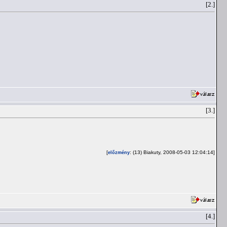
[2.]
[3.]
[
: (13) Biakuty, 2008-05-03 12:04:14]
előzmény
[4.]