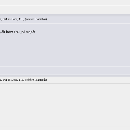
a, 961 és Dobi, 119, (kérésre! Barnabás)
yák közt érzi jól magát.
a, 961 és Dobi, 119, (kérésre! Barnabás)