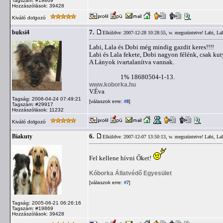
Tagszám: #19869
Hozzászólások: 39428
Kiváló dolgozó
7.
buksi4
Elküldve: 2007-12-28 10:28:55,
w. megszüntetve! Labi, Lal
Labi, Lala és Dobi még mindig gazdit keres!!!!
Labi és Lala fekete, Dobi nagyon félénk, csak kut
A Lányok ivartalanítva vannak.
1% 18680504-1-13.
www.koborka.hu
V.Éva
Tagság: 2006-04-24 07:49:21
[válaszok erre:
]
#8
Tagszám: #29917
Hozzászólások: 11232
Kiváló dolgozó
6.
Biakuty
Elküldve: 2007-12-07 13:50:13,
w. megszüntetve! Labi, Lal
Fel kellene hívni Őket!
Kóborka Állatvédő Egyesület
[válaszok erre:
]
#7
Tagság: 2005-06-21 06:26:16
Tagszám: #19869
Hozzászólások: 39428