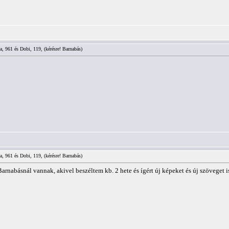
a, 961 és Dobi, 119, (kérésre! Barnabás)
a, 961 és Dobi, 119, (kérésre! Barnabás)
rnabásnál vannak, akivel beszéltem kb. 2 hete és ígért új képeket és új szöveget i