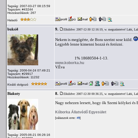
Tagság: 2007-03-27 08:15:59
Tagszám: #43244
Hozzászólások: 267
Haladó
9.
buksi4
Elküldve: 2007-12-30 12:16:19,
w. megszüntetve! Labi, Lal
Nekem is megígérte, de Bora szerint sose küld.
Legjobb lenne kimenni hozzá és fotózni.
1% 18680504-1-13.
www.koborka.hu
V.Éva
Tagság: 2006-04-24 07:49:21
Tagszám: #29917
Hozzászólások: 11232
Kiváló dolgozó
8.
Biakuty
Elküldve: 2007-12-30 00:36:25,
w. megszüntetve! Labi, Lal
Nagy nehezen leesett, hogy ők Szemi kölykei és Ba
Kóborka Állatvédő Egyesület
[válaszok erre:
]
#9
Tagság: 2005-06-21 06:26:16