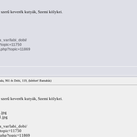
or szerű keverék kutyák, Szemi kölykei.
ra_var/labi_dobi/
?topic=11750
c.php?topic=11869
ala, 961 és Dobi, 119, (kérésre! Barnabás)
or szerű keverék kutyák, Szemi kölykei.
.jpg
1.jpg
ra_var/labi_dobi/
?topic=11750
c.php?topic=11869