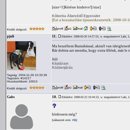
[size=1]Kérésre hirdetve![/size]
Kóborka Állatvédő Egyesület
[Ezt a hozzászólást újraszerkesztették: 2008-10-
Kiváló dolgozó
11.
pjuli
Elküldve: 2008-03-20 14:57:53,
w. megszüntetve! Labi, La
Ma beszéltem Barnabással, akinél van ideiglenesb
Bár dobira azt mondta, hogy extra félénk, már le 
Juli
Képtáram
Közbenjárás
Tagság: 2004-11-28 10:33:39
Tagszám: #14217
Hozzászólások: 10613
Kiváló dolgozó
10.
Gabs
Elküldve: 2008-02-22 10:44:23,
w. megszüntetve! Labi, L
hírdessem még?
[válaszok erre:
]
#11