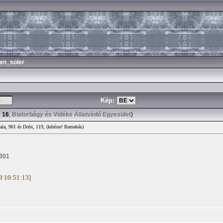
en_soler
Kép:
:
16
,
Biatorbágy és Vidéke Állatvédő Egyesület
)
ala, 961 és Dobi, 119, (kérésre! Barnabás)
5301
18 10:51:13]