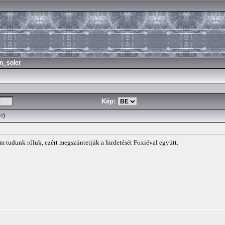
n_soler
Kép:
et
)
m tudunk róluk, ezért megszüntetjük a hirdetését Foxiéval együtt.