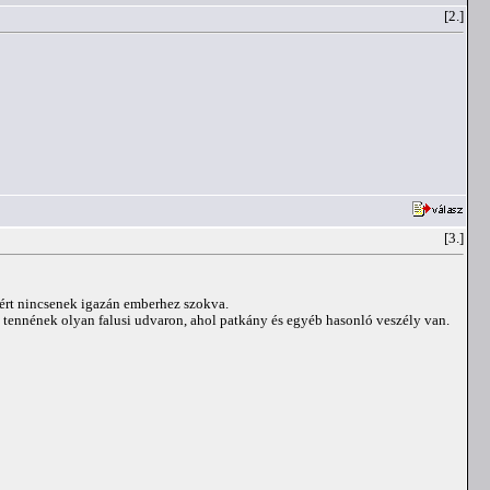
[2.]
[3.]
zért nincsenek igazán emberhez szokva.
 tennének olyan falusi udvaron, ahol patkány és egyéb hasonló veszély van.