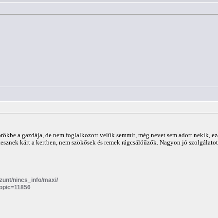
örökbe a gazdája, de nem foglalkozott velük semmit, még nevet sem adott nekik, e
esznek kárt a kertben, nem szökősek és remek rágcsálóűzők. Nagyon jó szolgálatot
szunt/nincs_info/maxi/
topic=11856