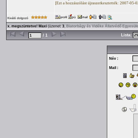
[Ezt a hozzászólást újraszerkesztették: 2007-05-
Kiváló dolgozó
x. megszüntetve! Maxi
(üzenet:
3
,
Biatorbágy és Vidéke Állatvédő Egyesül
Lista:
/ 1
Név :
Mail :