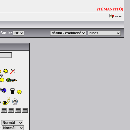
(TÉMANYITÓ)
Smile:
:
: