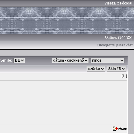
Vissza
:: Főoldal
Online: (
/
)
344
25
Elfelejtette jelszavát?
Smile:
[1.]