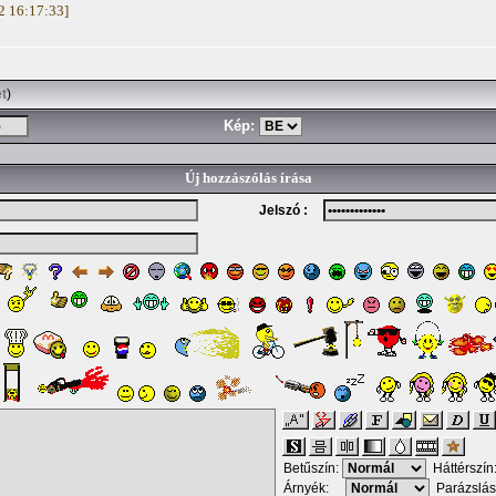
02 16:17:33]
et
)
Kép:
Új hozzászólás írása
Jelszó :
Betűszín:
Háttérszín
Árnyék:
Parázslás