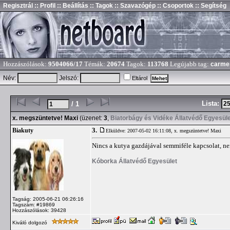
Regisztrál
:: Profil
:: Beállítás
:: Tagok
:: Szavazógép
:: Csoportok
:: Segítség
Hozzászólások:
9504066/17
Témák:
20674
Tagok:
113768
Legújabb tag:
carme
Név:
Jelszó:
Eltárol
Lista:
/ 1
x. megszüntetve! Maxi
(üzenet:
3
,
Biatorbágy és Vidéke Állatvédő Egyesül
3.
Biakuty
Elküldve: 2007-05-02 16:11:08,
x. megszüntetve! Maxi
Nincs a kutya gazdájával semmiféle kapcsolat, ne
Kóborka Állatvédő Egyesület
Tagság: 2005-06-21 06:26:16
Tagszám: #19869
Hozzászólások: 39428
Kiváló dolgozó