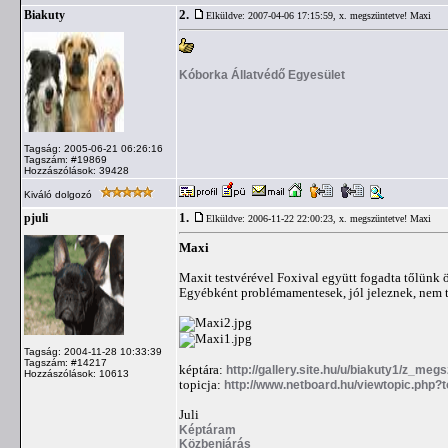
2.
Biakuty
Elküldve: 2007-04-06 17:15:59,
x. megszüntetve! Maxi
Kóborka Állatvédő Egyesület
Tagság: 2005-06-21 06:26:16
Tagszám: #19869
Hozzászólások: 39428
Kiváló dolgozó
1.
pjuli
Elküldve: 2006-11-22 22:00:23,
x. megszüntetve! Maxi
Maxi
Maxit testvérével Foxival együtt fogadta tőlünk 
Egyébként problémamentesek, jól jeleznek, nem t
Tagság: 2004-11-28 10:33:39
Tagszám: #14217
képtára:
http://gallery.site.hu/u/biakuty1/z_meg
Hozzászólások: 10613
topicja:
http://www.netboard.hu/viewtopic.php?
Juli
Képtáram
Közbenjárás