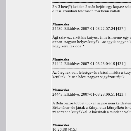
-------------------------------------------------------------------
2 v 3 hete(?) kedden 2 után bejött egy kopasz srác
oltási. szombati fotózáson már benn voltak.
Manócska
24439. Elküldve: 2007-01-03 22:57:24 [427.]
-------------------------------------------------------------------
Ági szia- ezt a két kis kutyust én is ismerem- eg
onnan- nagyon helyes kutyák - az egyik nagyon kö
hogy kerültek oda ?
Manócska
24442. Elküldve: 2007-01-03 23:04:19 [424.]
-------------------------------------------------------------------
Az öregnek volt felesége- és a bácsi imádta a ku
kerültek - hisz a bácsi nagyon vigyázott rájuk -
Manócska
24443. Elküldve: 2007-01-03 23:06:51 [423.]
-------------------------------------------------------------------
A Béla biztos többet tud- én sajnos nem kérdeztem 
Béke téren- de jártak a Zrinyi utca környékén is- 
mi történt a kutyákkal- a bácsinak a mindene volt
Manócska
10:26:38 [415.]