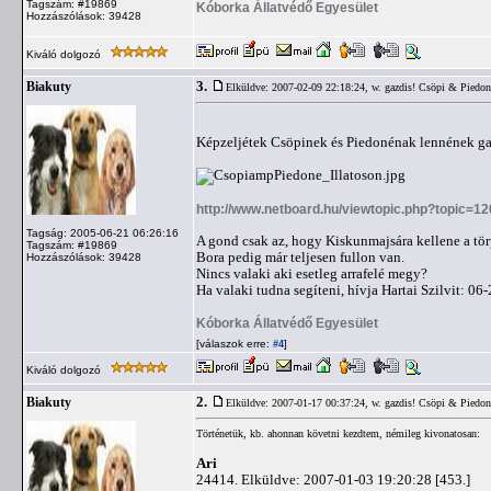
Tagszám: #19869
Kóborka Állatvédő Egyesület
Hozzászólások: 39428
Kiváló dolgozó
3.
Biakuty
Elküldve: 2007-02-09 22:18:24,
w. gazdis! Csöpi & Piedon
Képzeljétek Csöpinek és Piedonénak lennének ga
http://www.netboard.hu/viewtopic.php?topic=1
Tagság: 2005-06-21 06:26:16
A gond csak az, hogy Kiskunmajsára kellene a törp
Tagszám: #19869
Bora pedig már teljesen fullon van.
Hozzászólások: 39428
Nincs valaki aki esetleg arrafelé megy?
Ha valaki tudna segíteni, hívja Hartai Szilvit: 0
Kóborka Állatvédő Egyesület
[válaszok erre:
]
#4
Kiváló dolgozó
2.
Biakuty
Elküldve: 2007-01-17 00:37:24,
w. gazdis! Csöpi & Piedon
Történetük, kb. ahonnan követni kezdtem, némileg kivonatosan:
Ari
24414. Elküldve: 2007-01-03 19:20:28 [453.]