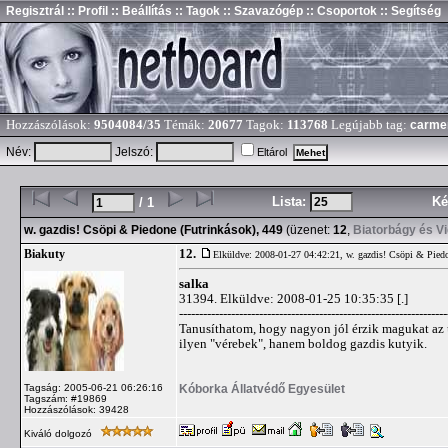
Regisztrál
:: Profil
:: Beállítás
:: Tagok
:: Szavazógép
:: Csoportok
:: Segítség
Hozzászólások:
9504084/35
Témák:
20677
Tagok:
113768
Legújabb tag:
carme
Név:
Jelszó:
Eltárol
Lista:
Ké
/ 1
w. gazdis! Csöpi & Piedone (Futrinkások), 449
(üzenet:
12
,
Biatorbágy és V
12.
Biakuty
Elküldve: 2008-01-27 04:42:21,
w. gazdis! Csöpi & Piedo
salka
31394. Elküldve: 2008-01-25 10:35:35 [.]
-------------------------------------------------------------------
Tanusíthatom, hogy nagyon jól érzik magukat az 
ilyen "vérebek", hanem boldog gazdis kutyik.
Kóborka Állatvédő Egyesület
Tagság: 2005-06-21 06:26:16
Tagszám: #19869
Hozzászólások: 39428
Kiváló dolgozó