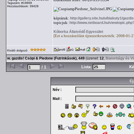
Tagszám: #19869
Hozzászólások: 39428
képtáruk:
http://gallery.site.hu/u/biakuty1/gazd
topicjuk:
http://www.netboard.hu/viewtopic.php
Kóborka Állatvédő Egyesület
[Ezt a hozzászólást újraszerkesztették: 2008-01-
Kiváló dolgozó
w. gazdis! Csöpi & Piedone (Futrinkások), 449
(üzenet:
12
,
Biatorbágy és V
Lista:
Ké
/ 1
Új
Név :
Mail :