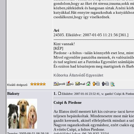
gondolom,hogy az őket ért stressz,trauma,sokk mi
közben,ráfeküdtek és hangosan sírtak.A néni kór
kutyákkal.Hát ennyire ragaszkodtak a kutyáikhoz
csodálkozni,hogy így viselkednek.
Ari
24505. Elküldve: 2007-01-05 11:21:56 [361.]
-------------------------------------------------------------------
Kint vannak!
[KÉP]
Piedone - a foltos - talán könnyebb eset lesz, mint
Mivel egyenlőre panzióba mennek, és valószínűleg
és tud segíteni azt a Futrinka Egyesület számlá
És ezúton had köszönjem meg martiginek és Barbi
Kóborka Állatvédő Egyesület
Kiváló dolgozó
1.
Biakuty
Elküldve: 2007-01-16 23:52:41,
w. gazdis! Csöpi & Piedon
Csöpi & Piedone
Az Illatos útról mentett két kis csivava- tacsi kev
teljesen bepánikoltak. Mindenesetre most már ki
gazdit keresnek, akinél elfelejthetik mindazt a sz
Nagyon ragaszkodnak egymáshoz, ezért csakis e
A vörös Csöpi, a foltos Piedone.
érdeklődni lehet: 06-20-935-3334
Tagság: 2005-06-21 06:26:16