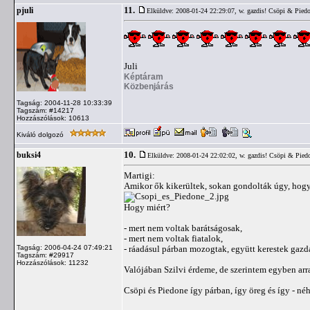
11.
pjuli
Elküldve: 2008-01-24 22:29:07,
w. gazdis! Csöpi & Piedo
Juli
Képtáram
Közbenjárás
Tagság: 2004-11-28 10:33:39
Tagszám: #14217
Hozzászólások: 10613
Kiváló dolgozó
10.
buksi4
Elküldve: 2008-01-24 22:02:02,
w. gazdis! Csöpi & Piedo
Martigi:
Amikor ők kikerültek, sokan gondolták úgy, hogy 
Hogy miért?
- mert nem voltak barátságosak,
- mert nem voltak fiatalok,
Tagság: 2006-04-24 07:49:21
- ráadásul párban mozogtak, együtt kerestek gazd
Tagszám: #29917
Hozzászólások: 11232
Valójában Szilvi érdeme, de szerintem egyben arra
Csöpi és Piedone így párban, így öreg és így - n