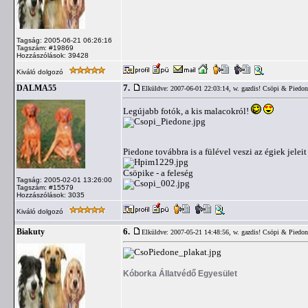
Tagság: 2005-06-21 06:26:16
Tagszám: #19869
Hozzászólások: 39428
Kiváló dolgozó
7.
DALMA55
Elküldve: 2007-06-01 22:03:14,
w. gazdis! Csöpi & Piedon
Legújabb fotók, a kis malacokról!
Piedone továbbra is a fülével veszi az égiek jelei
Csöpike - a feleség
Tagság: 2005-02-01 13:26:00
Tagszám: #15579
Hozzászólások: 3035
Kiváló dolgozó
6.
Biakuty
Elküldve: 2007-05-21 14:48:56,
w. gazdis! Csöpi & Piedon
Kóborka Állatvédő Egyesület