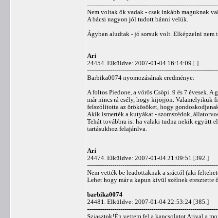
-------------------------------------------------------------------
Nem voltak ők vadak - csak inkább maguknak val
A bácsi nagyon jól tudott bánni velük.
Ágyban aludtak - jó sorsuk volt. Elképzelni nem 
Ari
24454. Elküldve: 2007-01-04 16:14:09 [.]
-------------------------------------------------------------------
Barbika0074 nyomozásának eredménye:
A foltos Piedone, a vörös Csöpi. 9 és 7 évesek. A
már nincs rá esély, hogy kijöjjön. Valamelyikük 
felszólította az örökösöket, hogy gondoskodjanak 
Akik ismerték a kutyákat - szomszédok, állatorvos
Tehát továbbra is: ha valaki tudna nekik együtt e
tartásukhoz felajánlva.
Ari
24474. Elküldve: 2007-01-04 21:09:51 [392.]
-------------------------------------------------------------------
Nem vették be leadottaknak a sráctól (aki feltehet
Lehet hogy már a kapun kívül szélnek eresztette ők
barbika0074
24481. Elküldve: 2007-01-04 22:53:24 [385.]
-------------------------------------------------------------------
Sziasztok!Én vettem fel a kapcsolatot Arival a mor