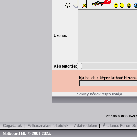
Üzenet:
Kép feltöltés:
Írja be ide a képen látható bizton
Smiley kódok teljes listája
Az oldal
0.00931620
Cégadatok
|
Felhasználási feltételek
|
Adatvédelem
|
Általános Fórum Sz
Netboard Bt. © 2001-2023.