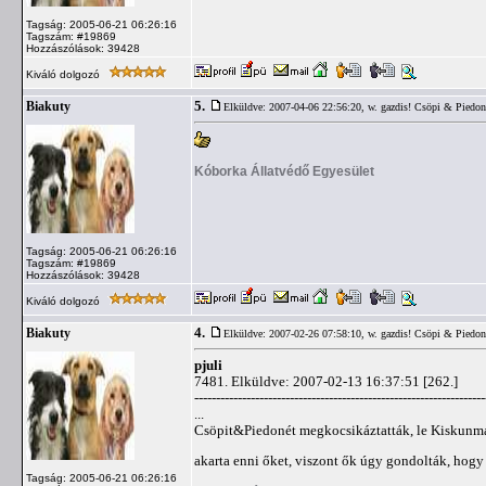
Tagság: 2005-06-21 06:26:16
Tagszám: #19869
Hozzászólások: 39428
Kiváló dolgozó
5.
Biakuty
Elküldve: 2007-04-06 22:56:20,
w. gazdis! Csöpi & Piedon
Kóborka Állatvédő Egyesület
Tagság: 2005-06-21 06:26:16
Tagszám: #19869
Hozzászólások: 39428
Kiváló dolgozó
4.
Biakuty
Elküldve: 2007-02-26 07:58:10,
w. gazdis! Csöpi & Piedon
pjuli
7481. Elküldve: 2007-02-13 16:37:51 [262.]
-------------------------------------------------------------------
...
Csöpit&Piedonét megkocsikáztatták, le Kiskunmaj
akarta enni őket, viszont ők úgy gondolták, hogy 
Tagság: 2005-06-21 06:26:16