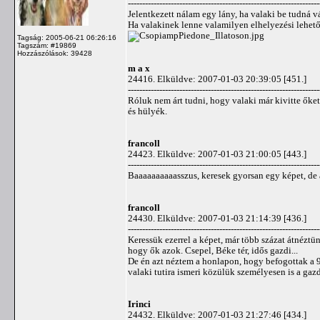
-------------------------------------------------------------------
Jelentkezett nálam egy lány, ha valaki be tudná vál
Ha valakinek lenne valamilyen elhelyezési lehet
Tagság: 2005-06-21 06:26:16
Tagszám: #19869
Hozzászólások: 39428
m a x
24416. Elküldve: 2007-01-03 20:39:05 [451.]
-------------------------------------------------------------------
Róluk nem árt tudni, hogy valaki már kivitte őket,
és hülyék.
francoll
24423. Elküldve: 2007-01-03 21:00:05 [443.]
-------------------------------------------------------------------
Baaaaaaaaaasszus, keresek gyorsan egy képet, de a
francoll
24430. Elküldve: 2007-01-03 21:14:39 [436.]
-------------------------------------------------------------------
Keressük ezerrel a képet, már több százat átnéztü
hogy ők azok. Csepel, Béke tér, idős gazdi...
De én azt néztem a honlapon, hogy befogottak a 9.
valaki tutira ismeri közülük személyesen is a gazd
Irinci
24432. Elküldve: 2007-01-03 21:27:46 [434.]