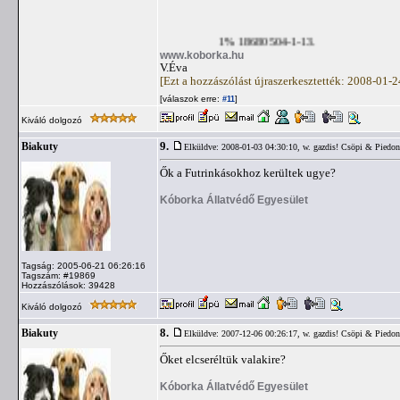
1% 18680504-1-13.
www.koborka.hu
V.Éva
[Ezt a hozzászólást újraszerkesztették: 2008-01-
[válaszok erre:
]
#11
Kiváló dolgozó
9.
Biakuty
Elküldve: 2008-01-03 04:30:10,
w. gazdis! Csöpi & Piedon
Ők a Futrinkásokhoz kerültek ugye?
Kóborka Állatvédő Egyesület
Tagság: 2005-06-21 06:26:16
Tagszám: #19869
Hozzászólások: 39428
Kiváló dolgozó
8.
Biakuty
Elküldve: 2007-12-06 00:26:17,
w. gazdis! Csöpi & Piedon
Őket elcseréltük valakire?
Kóborka Állatvédő Egyesület