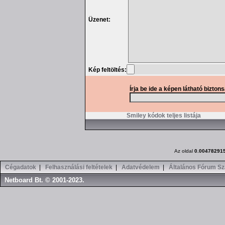
Üzenet:
Kép feltöltés:
Írja be ide a képen látható bizton
Smiley kódok teljes listája
Az oldal
0.00478291
Cégadatok
|
Felhasználási feltételek
|
Adatvédelem
|
Általános Fórum Sz
Netboard Bt. © 2001-2023.