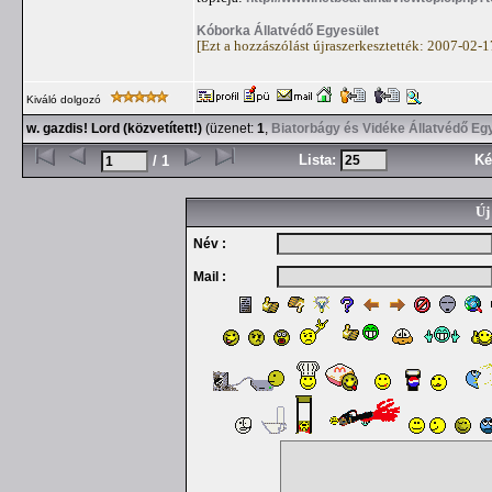
Kóborka Állatvédő Egyesület
[Ezt a hozzászólást újraszerkesztették: 2007-02-
Kiváló dolgozó
w. gazdis! Lord (közvetített!)
(üzenet:
1
,
Biatorbágy és Vidéke Állatvédő Eg
Lista:
Ké
/ 1
Új
Név :
Mail :