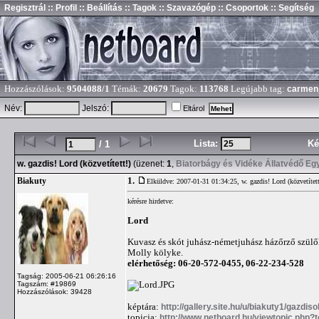
Regisztrál
:: Profil
:: Beállítás
:: Tagok
:: Szavazógép
:: Csoportok
:: Segítség
Hozzászólások:
9504088/1
Témák:
20679
Tagok:
113768
Legújabb tag:
carmen
Név:
Jelszó:
Eltárol
Lista:
Ké
/ 1
w. gazdis! Lord (közvetített!)
(üzenet:
1
,
Biatorbágy és Vidéke Állatvédő Eg
1.
Biakuty
Elküldve: 2007-01-31 01:34:25,
w. gazdis! Lord (közvetített
kérésre hirdetve:
Lord
Kuvasz és skót juhász-németjuhász házőrző szülőkt
Molly kölyke.
elérhetőség: 06-20-572-0455, 06-22-234-528
Tagság: 2005-06-21 06:26:16
Tagszám: #19869
Hozzászólások: 39428
képtára:
http://gallery.site.hu/u/biakuty1/gazdiso
topicja:
http://www.netboard.hu/viewtopic.php?