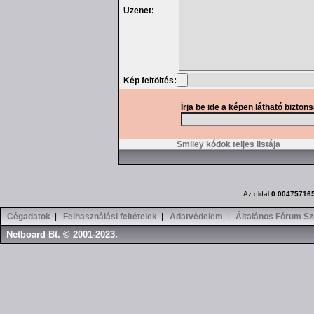
Üzenet:
Kép feltöltés:
Írja be ide a képen látható bizton
Smiley kódok teljes listája
Az oldal
0.00475716
Cégadatok
|
Felhasználási feltételek
|
Adatvédelem
|
Általános Fórum Sz
Netboard Bt. © 2001-2023.