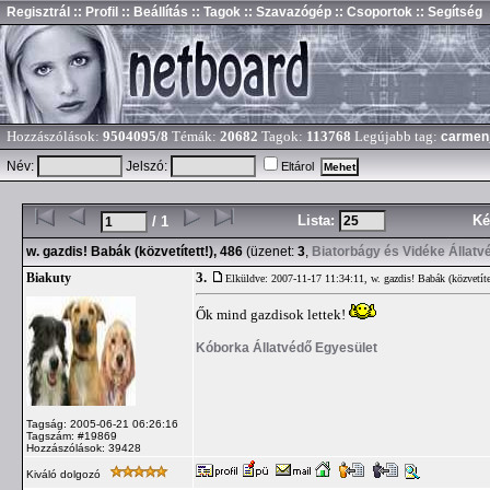
Regisztrál
:: Profil
:: Beállítás
:: Tagok
:: Szavazógép
:: Csoportok
:: Segítség
Hozzászólások:
9504095/8
Témák:
20682
Tagok:
113768
Legújabb tag:
carmen
Név:
Jelszó:
Eltárol
Lista:
Ké
/ 1
w. gazdis! Babák (közvetített!), 486
(üzenet:
3
,
Biatorbágy és Vidéke Állatv
3.
Biakuty
Elküldve: 2007-11-17 11:34:11,
w. gazdis! Babák (közvetíte
Ők mind gazdisok lettek!
Kóborka Állatvédő Egyesület
Tagság: 2005-06-21 06:26:16
Tagszám: #19869
Hozzászólások: 39428
Kiváló dolgozó