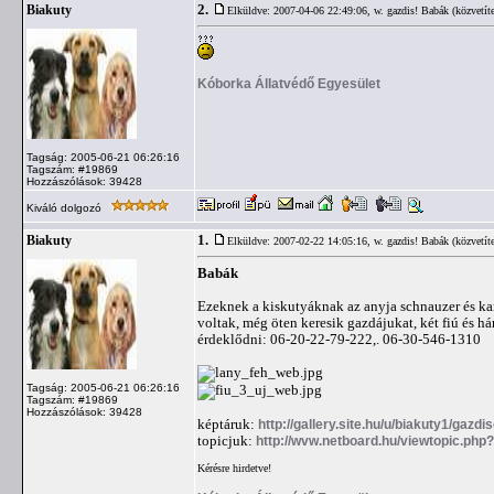
2.
Biakuty
Elküldve: 2007-04-06 22:49:06,
w. gazdis! Babák (közvetíte
Kóborka Állatvédő Egyesület
Tagság: 2005-06-21 06:26:16
Tagszám: #19869
Hozzászólások: 39428
Kiváló dolgozó
1.
Biakuty
Elküldve: 2007-02-22 14:05:16,
w. gazdis! Babák (közvetíte
Babák
Ezeknek a kiskutyáknak az anyja schnauzer és ka
voltak, még öten keresik gazdájukat, két fiú és há
érdeklődni: 06-20-22-79-222,. 06-30-546-1310
Tagság: 2005-06-21 06:26:16
Tagszám: #19869
Hozzászólások: 39428
képtáruk:
http://gallery.site.hu/u/biakuty1/gazd
topicjuk:
http://wvw.netboard.hu/viewtopic.php
Kérésre hirdetve!