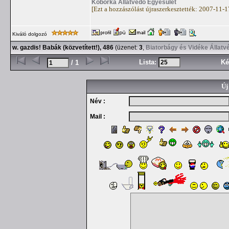
Kóborka Állatvédő Egyesület
[Ezt a hozzászólást újraszerkesztették: 2007-11-
Kiváló dolgozó
w. gazdis! Babák (közvetített!), 486
(üzenet:
3
,
Biatorbágy és Vidéke Állatv
Lista:
Ké
/ 1
Új
Név :
Mail :