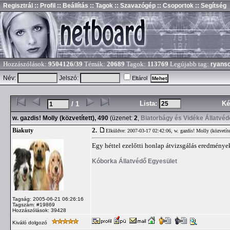
Regisztrál
:: Profil
:: Beállítás
:: Tagok
:: Szavazógép
:: Csoportok
:: Segítség
Hozzászólások:
9504126/39
Témák:
20689
Tagok:
113769
Legújabb tag:
ryans
Név:
Jelszó:
Eltárol
Lista:
Ké
/ 1
w. gazdis! Molly (közvetített), 490
(üzenet:
2
,
Biatorbágy és Vidéke Állatvéd
2.
Biakuty
Elküldve: 2007-03-17 02:42:06,
w. gazdis! Molly (közvetíte
Egy héttel ezelőtti honlap átvizsgálás eredménye
Kóborka Állatvédő Egyesület
Tagság: 2005-06-21 06:26:16
Tagszám: #19869
Hozzászólások: 39428
Kiváló dolgozó