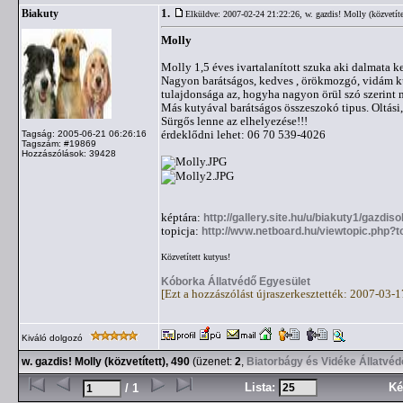
1.
Biakuty
Elküldve: 2007-02-24 21:22:26,
w. gazdis! Molly (közvetíte
Molly
Molly 1,5 éves ivartalanított szuka aki dalmata ke
Nagyon barátságos, kedves , örökmozgó, vidám ku
tulajdonsága az, hogyha nagyon örül szó szerint 
Más kutyával barátságos összeszokó tipus. Oltási,
Sürgős lenne az elhelyezése!!!
érdeklődni lehet: 06 70 539-4026
Tagság: 2005-06-21 06:26:16
Tagszám: #19869
Hozzászólások: 39428
képtára:
http://gallery.site.hu/u/biakuty1/gazdis
topicja:
http://wvw.netboard.hu/viewtopic.php?
Közvetített kutyus!
Kóborka Állatvédő Egyesület
[Ezt a hozzászólást újraszerkesztették: 2007-03-
Kiváló dolgozó
w. gazdis! Molly (közvetített), 490
(üzenet:
2
,
Biatorbágy és Vidéke Állatvéd
Lista:
Ké
/ 1