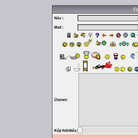
Új
Név :
Mail :
Üzenet:
Kép feltöltés: