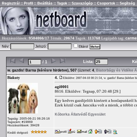
Regisztrál
:: Profil
:: Beállítás
:: Tagok
:: Szavazógép
:: Csoportok
:: Segítség
Hozzászólások:
9504066/17
Témák:
20674
Tagok:
113768
Legújabb tag:
carme
Név:
Jelszó:
Eltárol
Lista:
Ké
/ 1
w. gazdis! Barna (kérésre hirdetve), 507
(üzenet:
4
,
Biatorbágy és Vidéke Á
4.
Biakuty
Elküldve: 2007-04-18 00:21:54,
w. gazdis! Barna (kérésre h
agi0001
8616. Elküldve: Tegnap, 07:20:48 [29.]
-------------------------------------------------------------------
Egy kedves gazdijelölt kinézett a honlapunkról há
Ezek közül csak Jancsika volt a mienk, a többit cs
Kóborka Állatvédő Egyesület
Tagság: 2005-06-21 06:26:16
Tagszám: #19869
Hozzászólások: 39428
Kiváló dolgozó