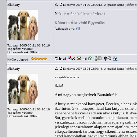
3.
Biakuty
Elküldve: 2007-04-06 23:06:13,
w. gazdis! Barna (kérésre h
Neki is utána kellene kérdezni.
Kóborka Állatvédő Egyesület
[válaszok erre:
]
#4
Tagság: 2005-06-21 06:26:16
Tagszám: #19869
Hozzászólások: 39428
Kiváló dolgozó
2.
Biakuty
Elküldve: 2007-03-04 22:56:44,
w. gazdis! Barna (kérésre h
a megtaláló emailja:
Szia!
A mi nagyon megkedvelt Barnánkról:
A kutyus munkabol hazajovet, Pecelen, a benzinku
Szerintem 5 -8 honapos, fiatal kan kutyus, szine b
Tagság: 2005-06-21 06:26:16
kanapebabefekvos es edesen alvos kutyus. Kutya-
Tagszám: #19869
Hozzászólások: 39428
Sot, gyerekek melle kimondottan ajanlanam, mert n
visszahozza, viszont oda mar nem adja a gazdina
jelenlegi tapasztalatom alapjan nem ajanlom, mer
elkepzelhetonek tartom, hogy sikerulne az ossze
ezzel kapcsolatban, szoval maradjunk abban, ho