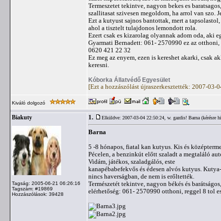
Termeszetet tekintve, nagyon bekes es baratsagos,
szallitasat szivesen megoldom, ha arrol van szo.
Ezt a kutyust sajnos bantottak, mert a tapsolastol
ahol a tisztelt tulajdonos lemondott rola.
Ezert csak es kizarolag olyannak adom oda, aki 
Gyarmati Bernadett: 061- 2570990 ez az otthoni, ez
0620 421 22 32
Ez meg az enyem, ezen is kereshet akarki, csak a
keresni.
Kóborka Állatvédő Egyesület
[Ezt a hozzászólást újraszerkesztették: 2007-03-
Kiváló dolgozó
1.
Biakuty
Elküldve: 2007-03-04 22:50:24,
w. gazdis! Barna (kérésre h
Barna
5 -8 hónapos, fiatal kan kutyus. Kis és középterm
Pécelen, a benzinkút előtt szaladt a megtaláló aut
Vidám, játékos, szaladgálós, este
kanapébabefekvős és édesen alvós kutyus. Kutya-
nincs haverságban, de nem is erőltették.
Természetét tekintve, nagyon békés és barátságos,
Tagság: 2005-06-21 06:26:16
Tagszám: #19869
elérhetőség: 061- 2570990 otthoni, reggel 8 tol 
Hozzászólások: 39428