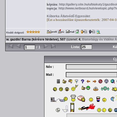
képtára:
http://gallery.site.hu/u/biakuty1/gazdis
topicja:
http://www.netboard.hu/viewtopic.php?
Kóborka Állatvédő Egyesület
[Ezt a hozzászólást újraszerkesztették: 2007-04-
Kiváló dolgozó
w. gazdis! Barna (kérésre hirdetve), 507
(üzenet:
4
,
Biatorbágy és Vidéke Á
Lista:
Ké
/ 1
Új
Név :
Mail :