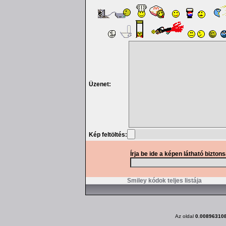
Üzenet:
Kép feltöltés:
Írja be ide a képen látható bizton
Smiley kódok teljes listája
Az oldal
0.00896310