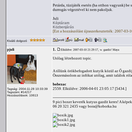
Petárda, tüzijáték esetén (ha otthon vagyunk) be 
durrogás végeztével ki nem pakoljuk.
Juli
Képtáram
Közbenjárás
[Ezt a hozzászólást újraszerkesztették: 2007-03-
Kiváló dolgozó
1.
pjuli
Elküldve: 2007-03-10 21:29:17,
w. gazdis! Maya
Utólag létrehozott topic.
A tőlünk örökbefogadott kutyik közül az Ő gazdi
Összemásolom az infókat utólag, amit találok róla
bobezac
2559. Elküldve: 2006-04-01 23:05:17 [5434.]
Tagság: 2004-11-28 10:33:39
Tagszám: #14217
Hozzászólások: 10613
-------------------------------------------------------------------
9 pici boxer keverék kutyus gazdit keres! A képek
06 20 321 2435 vagy
bora@koborka.hu