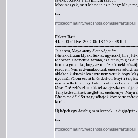
játéka/botja/kajája is mindig szebb...
Most megyek, mert Mama jelezte, hogy Maya megin
bari
http://community.webshots.com/user/arturbari
Fekete Bari
4154. Elküldve: 2006-06-18 17:32:49 [9.]
-------------------------------------------------------------------
Jelentem, Maya arany élete véget ért...
Péntek délután kipakoltuk az ágyacskáját, a játék
többször is bement a házába, azalatt is, míg az a
benne a gondolat, hogy az új házikót neki készí
rendben. Nem is gyanakodtunk egészen addig, míg
ablakon kukucskálva észre nem vettük, hogy Maya
nyomná. Párom osont ki és derített fényt a turpiss
nem viselhette el, így Fido rövid úton kipenderü
lázas fűrészeléssel vertük fel az éjszaka csendjét 
Ténykedésünknek meglett az eredménye: Maya az ú
Párom ma délelőtt nagy sóhajok közepette szétcs
került...
Új képek egy darabig nem lesznek - a digigépünk
bari
http://community.webshots.com/user/arturbari