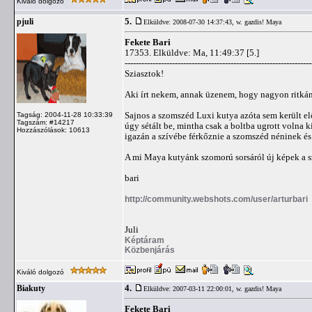
Kiváló dolgozó
5.
pjuli
Elküldve: 2008-07-30 14:37:43,
w. gazdis! Maya
Fekete Bari
17353. Elküldve: Ma, 11:49:37 [5.]
-------------------------------------------------------------------
Sziasztok!
Aki írt nekem, annak üzenem, hogy nagyon ritkán
Sajnos a szomszéd Luxi kutya azóta sem került elő
Tagság: 2004-11-28 10:33:39
Tagszám: #14217
úgy sétált be, mintha csak a boltba ugrott volna 
Hozzászólások: 10613
igazán a szívébe férkőznie a szomszéd néninek és 
A mi Maya kutyánk szomorú sorsáról új képek a sz
bari
http://community.webshots.com/user/arturbari
Juli
Képtáram
Közbenjárás
Kiváló dolgozó
4.
Biakuty
Elküldve: 2007-03-11 22:00:01,
w. gazdis! Maya
Fekete Bari