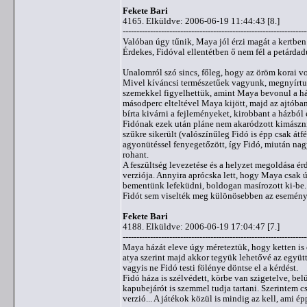
Fekete Bari
4165. Elküldve: 2006-06-19 11:44:43 [8.]
-------------------------------------------------------------------
Valóban úgy tűnik, Maya jól érzi magát a kertben é
Érdekes, Fidóval ellentétben ő nem fél a petárdadu
Unalomról szó sincs, főleg, hogy az öröm korai volt
Mivel kíváncsi természetűek vagyunk, megnyírtuk
szemekkel figyelhettük, amint Maya bevonul a há
másodperc elteltével Maya kijött, majd az ajtóba
bírta kivárni a fejleményeket, kirobbant a házból 
Fidónak ezek után pláne nem akaródzott kimászni, 
szűkre sikerült (valószínűleg Fidó is épp csak átfér
agyonütéssel fenyegetőzött, így Fidó, miután nag
rohant.
A feszültség levezetése és a helyzet megoldása érd
verziója. Annyira aprócska lett, hogy Maya csak ú
bementünk lefeküdni, boldogan masírozott ki-be.
Fidót sem viselték meg különösebben az események
Fekete Bari
4188. Elküldve: 2006-06-19 17:04:47 [7.]
-------------------------------------------------------------------
Maya házát eleve úgy méreteztük, hogy ketten is 
atya szerint majd akkor tegyük lehetővé az együtt
vagyis ne Fidó testi fölénye döntse el a kérdést.
Fidó háza is szélvédett, körbe van szigetelve, belü
kapubejárót is szemmel tudja tartani. Szerintem 
verzió... A játékok közül is mindig az kell, ami ép