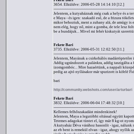
3654. Elküldve: 2006-05-28 14:14:10 [12.]
-------------------------------------------------------------------
Jelentem, a kutyaháznak még csak a helye és a ter
e Maya - és igen: szakadó eső, de a frizura tökél
mikor behoztuk, ment a zuhany alá, de amúgy is esed
nem elég, hogy nő, mint a gomba, de tele lesz fol
be a bundájuk... Mivel mi fehér kiskutyát szerett
Fekete Bari
3735. Elküldve: 2006-05-31 12:02:50 [11.]
-------------------------------------------------------------------
Jelentem, Mayának a csirkehálós madárröptetőre i
Addig ugrándozott a palánkra, addig taszigálta a f
izomgombóc... Mire hazaértünk, a nappali közepé
pedig az ajtó nyílásakor már spurizott is kifelé Fid
bari
http://community.webshots.com/user/arturbari
Fekete Bari
3832. Elküldve: 2006-06-04 17:48:32 [10.]
-------------------------------------------------------------------
Kellemes felhőszakadást mindenkinek!
Jelentem, Maya a legutóbbi oltással együtt kapott
Tetemes adagokat tüntet el, így már 8 kg-ot nyom 
A kutyaház Déva várához hasonlít - igaz, nálunk ne
az eb bent is remekül elvan - igaz, ahogy nyílik 