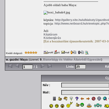
--------------------------------------------------------
A jobb oldali baba Maya:
képtára:
http://gallery.site.hu/u/biakuty1/gazdi
topicja:
http://www.netboard.hu/viewtopic.php?
Juli
Képtáram
Közbenjárás
[Ezt a hozzászólást újraszerkesztették: 2007-03-
Kiváló dolgozó
w. gazdis! Maya
(üzenet:
9
,
Biatorbágy és Vidéke Állatvédő Egyesület
)
Lista:
Ké
/ 1
Új
Név :
Mail :