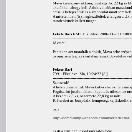
Maya kisasszony akkora, mint egy ló: 22 kg és kb
akciókkal, ahogy kell. A dokival abban maradtunk
érése is befejeződik és a szaporulat miatt sem ke
A mérete miatt (is) megkezdődtek a rangsorviták,
mindenkinek kelleti magát.
Fekete Bari
6245. Elküldve: 2006-11-20 18:08:0
-------------------------------------------------------------------
Jó estét!
Pénteken azt mondták a dokik, Maya sebe szépen
nyoma sem lesz az ivartalanításnak. A kedélye vál
Fekete Bari
7991. Elküldve: Ma, 19:24:22 [8.]
-------------------------------------------------------------------
Sziasztok!
A héten ünnepeltük Maya kutya első születésnapj
Fogtisztító jutalomfalatot kapott és túlesett az u
A kezdeti 2,8 kg-os termete 22,8 kg-ra nőtt.
Krátereket ás, bunyózik, hempereg, kajláskodik, s
bari
http://community.webshots.com/user/arturbari
és itt a szülinapi csont rágcsálós fotó: