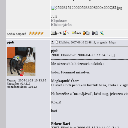
Juli
Képtáram
Közbenjárás
Kiváló dolgozó
2.
pjuli
Elküldve: 2007-03-10 22:46:19,
w. gazdis! Maya
pjuli
2860. Elküldve: 2006-04-25 23:34:37 [.]
-------------------------------------------------------------------
Ide nézzetek kik üzentek nekünk :
Index Fórumról másolva:
Megkaptuk! Ő az:
Tagság: 2004-11-28 10:33:39
Tagszám: #14217
Húsvét előtti pénteken hoztuk haza, azóta a kisgy
Hozzászólások: 10613
Ha beszélsz a "mamájával", kérd meg, jelezzen v
Köszi!
bari
Fekete Bari
3297. Elküldve: 2006-05-15 21:44:00 [14.]