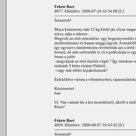
Fekete Bari
4677. Elküldve: 2006-07-24 16:54:08 [5.]
-------------------------------------------------------------------
Sziasztok!
Maya kisasszony már 15 kg körül jár, olyan magas
nincs, adja a süketet...
Megvolt az első sebesülése: egy begennyesedett s
antibiotikumot és hamar meggyógyult. A rendelőben
így egyszer s mindenkorra elvethettük azt a sértő 
hosszú, de már szélesedik is, és a pofácskája is e
lenne a jobb:
- megvárjuk az első tüzelés végét ? Így mindene 
tudnánk 3 hétre elzárni Fidótól.
- vagy már előtte kipakoltassuk?
Érdeklődve várom a véleményeket, tapasztalatoka
Köszönettel:
bari
Ui: Van valami hír a kis monoklisról, akiről a mú
Köszi!
Fekete Bari
4850. Elküldve: 2006-08-07 19:43:02 [4.]
-------------------------------------------------------------------
Sziasztok!