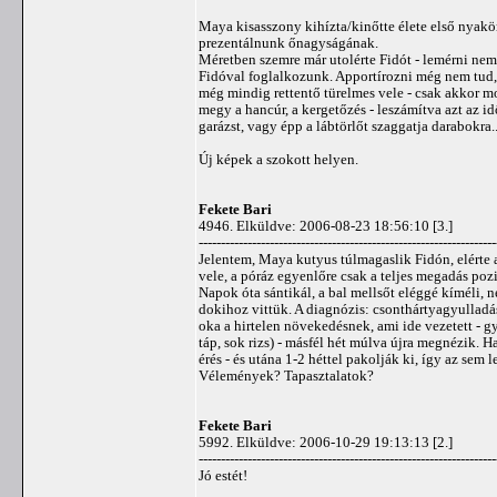
Maya kisasszony kihízta/kinőtte élete első nyakör
prezentálnunk őnagyságának.
Méretben szemre már utolérte Fidót - lemérni nem 
Fidóval foglalkozunk. Apportírozni még nem tud, de
még mindig rettentő türelmes vele - csak akkor m
megy a hancúr, a kergetőzés - leszámítva azt az id
garázst, vagy épp a lábtörlőt szaggatja darabokra..
Új képek a szokott helyen.
Fekete Bari
4946. Elküldve: 2006-08-23 18:56:10 [3.]
-------------------------------------------------------------------
Jelentem, Maya kutyus túlmagaslik Fidón, elérte 
vele, a póráz egyenlőre csak a teljes megadás pozitú
Napok óta sántikál, a bal mellsőt eléggé kíméli, n
dokihoz vittük. A diagnózis: csonthártyagyulladás
oka a hirtelen növekedésnek, ami ide vezetett - gya
táp, sok rizs) - másfél hét múlva újra megnézik. 
érés - és utána 1-2 héttel pakolják ki, így az sem
Vélemények? Tapasztalatok?
Fekete Bari
5992. Elküldve: 2006-10-29 19:13:13 [2.]
-------------------------------------------------------------------
Jó estét!