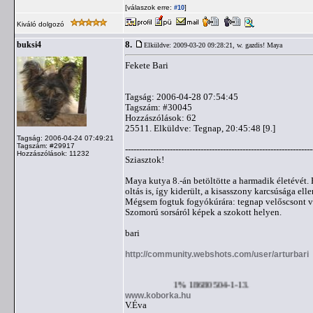
[válaszok erre:
]
#10
Kiváló dolgozó
8.
buksi4
Elküldve: 2009-03-20 09:28:21,
w. gazdis! Maya
Fekete Bari
Tagság: 2006-04-28 07:54:45
Tagszám: #30045
Hozzászólások: 62
25511. Elküldve: Tegnap, 20:45:48 [9.]
Tagság: 2006-04-24 07:49:21
Tagszám: #29917
-------------------------------------------------------------------
Hozzászólások: 11232
Sziasztok!
Maya kutya 8.-án betöltötte a harmadik életévét. 
oltás is, így kiderült, a kisasszony karcsúsága el
Mégsem fogtuk fogyókúrára: tegnap velőscsont vo
Szomorú sorsáról képek a szokott helyen.
bari
http://community.webshots.com/user/arturbari
1% 18680504-1-13.
www.koborka.hu
V.Éva