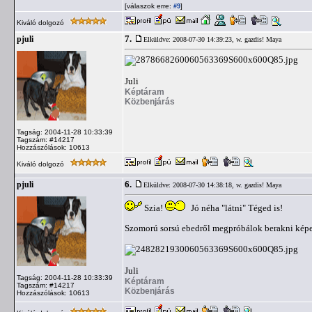
[válaszok erre:
]
#9
Kiváló dolgozó
7.
pjuli
Elküldve: 2008-07-30 14:39:23,
w. gazdis! Maya
Juli
Képtáram
Közbenjárás
Tagság: 2004-11-28 10:33:39
Tagszám: #14217
Hozzászólások: 10613
Kiváló dolgozó
6.
pjuli
Elküldve: 2008-07-30 14:38:18,
w. gazdis! Maya
Szia!
Jó néha "látni" Téged is!
Szomorú sorsú ebedről megpróbálok berakni képet
Juli
Tagság: 2004-11-28 10:33:39
Képtáram
Tagszám: #14217
Közbenjárás
Hozzászólások: 10613