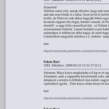
-------------------------------------------------------------------
Sziasztok!
Valóban sokat nőtt, annak ellenére, hogy már nem 
már-már nem bírták el a lábai. Ezen kívül le kelle
kertbe, de Fidoval csak akkor hagyják békén egymá
kicsinek roppant éles fogai, körmei vannak, de F
részéről - a nagy bölcs mosollyal tűri. :o) Velünk
szusszanással elalszik. Lassan kialakul a pisi-kaki
száraztápot is többnyire abba kapja, de azért hagy
Csütörtökön megyünk dokihoz a 2. oltásért - majd
bari
http://community.webshots.com/user/arturbari
Fekete Bari
3582. Elküldve: 2006-05-25 13:31:57 [13.]
-------------------------------------------------------------------
Jelentem, Maya kutya meghaladta a 6 kg-ot és egy
A karámot, amit a nappaliba készítettünk neki, má
átmászott a tetején és felfedező útra indult, nag
cipőinkkel együtt... Fido kutya oltási könyvét ki
bari
http://community.webshots.com/user/arturbari
Fekete Bari