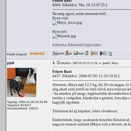
Fekete Bari
8004. Elküldve: Ma, 16:23:07 [5.]
-------------------------------------------------------------------
Na még egyet, aztán mennem kell...
Ilyen volt:
Ilyen lett:
Kóborka Állatvédő Egyesület
Kiváló dolgozó
3.
pjuli
Elküldve: 2007-03-10 23:11:16,
w. gazdis! Maya
Fekete Bari
4457. Elküldve: 2006-07-05 11:20:19 [6.]
-------------------------------------------------------------------
Jelentem, Maya már 12,5 kg, kb 50 cm magas, és f
alig akart enni (ettől az érző szívű atya teljesen 
- ha minden jól megy, legközelebb decemberben ke
tarolja a virágokat, kipakolja a garázst, lenyalj
hagyják egymást.
Tagság: 2004-11-28 10:33:39
Tagszám: #14217
Hozzászólások: 10613
Töltöttem fel új képeket, lehet olvadozni.
Említettétek, hogy szoktatok beszélni Krisztával
nagyon tetszett nekünk (Maya volt a favorit, de ha