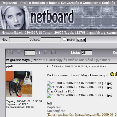
Regisztrál
:: Profil
:: Beállítás
:: Tagok
:: Szavazógép
:: Csoportok
:: Segítség
Hozzászólások:
9504067/18
Témák:
20675
Tagok:
113768
Legújabb tag:
carme
Név:
Jelszó:
Eltárol
Lista:
Ké
/ 1
w. gazdis! Maya
(üzenet:
9
,
Biatorbágy és Vidéke Állatvédő Egyesület
)
9.
pjuli
Elküldve: 2009-03-20 23:05:36,
w. gazdis! Maya
Pár kép a szomorú sorsú Maya kisasszonyról
és az Ő barátja Fidó
Tagság: 2004-11-28 10:33:39
Juli
Tagszám: #14217
Képtáram
Hozzászólások: 10613
Közbenjárás
[Ezt a hozzászólást újraszerkesztették: 2009-03-