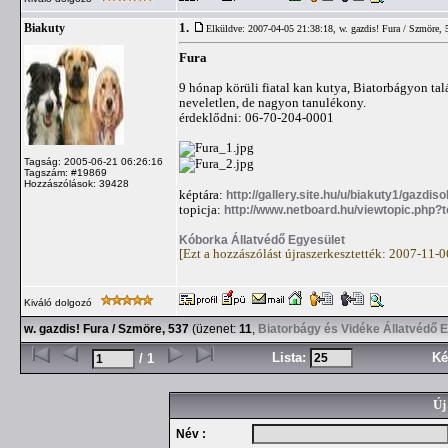
1.
Biakuty
Elküldve: 2007-04-05 21:38:18,
w. gazdis! Fura / Szmöre, 
Fura
9 hónap körüli fiatal kan kutya, Biatorbágyon tal
neveletlen, de nagyon tanulékony.
érdeklődni: 06-70-204-0001
Tagság: 2005-06-21 06:26:16
Tagszám: #19869
Hozzászólások: 39428
képtára:
http://gallery.site.hu/u/biakuty1/gazdis
topicja:
http://www.netboard.hu/viewtopic.php?
Kóborka Állatvédő Egyesület
[Ezt a hozzászólást újraszerkesztették: 2007-11-
Kiváló dolgozó
w. gazdis! Fura / Szmöre, 537
(üzenet:
11
,
Biatorbágy és Vidéke Állatvédő 
Lista:
Ké
/ 1
Új
Név :