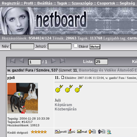
Regisztrál
:: Profil
:: Beállítás
:: Tagok
:: Szavazógép
:: Csoportok
:: Segítség
Hozzászólások:
9504024/124
Témák:
20663
Tagok:
113768
Legújabb tag:
carm
Név:
Jelszó:
Eltárol
Lista:
Ké
/ 1
w. gazdis! Fura / Szmöre, 537
(üzenet:
11
,
Biatorbágy és Vidéke Állatvédő 
11.
pjuli
Elküldve: 2007-11-06 11:53:04,
w. gazdis! Fura / Szmöre
Juli
Képtáram
Közbenjárás
Tagság: 2004-11-28 10:33:39
Tagszám: #14217
Hozzászólások: 10613
Kiváló dolgozó