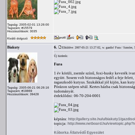
Tagság: 2005-02-01 13:26:00
Tagszám: #15579
Hozzászólások: 3035
Kiváló dolgozó
6.
Biakuty
Elküldve: 2007-05-21 13:27:02,
w. gazdis! Fura / Szmöre, 
Új hirdetés:
Fura
1 év körüli, zsemle színű, foxi-husky keverék ivar
együtt. Sosem volt biztonságos fedél a feje felet
ragaszkodó kutyus. Szukákkal jól kijön, kan kut
Pórázon szépen sétál. Kertes házba csak biztonsá
Tagság: 2005-06-21 06:26:16
tudományát.
Tagszám: #19869
Hozzászólások: 39428
érdeklődni: 06-70-204-0001
képtára:
http://gallery.site.hu/u/biakuty1/gazdis
topicja:
http://www.netboard.hu/viewtopic.php?
Kóborka Állatvédő Egyesület