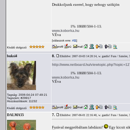
Drukkoljunk ezerrel, hogy nehogy szökjön
1% 18680504-1-13.
www.koborka.hu
V.Éva
[válaszok erre:
]
#11
Kiváló dolgozó
8.
buksi4
Elküldve: 2007-10-03 14:20:14,
w. gazdis! Fura / Szmöre, 
http://www.netboard.hu/viewtopic.php?topic=1
1% 18680504-1-13.
www.koborka.hu
V.Éva
Tagság: 2006-04-24 07:49:21
Tagszám: #29917
Hozzászólások: 11232
Kiváló dolgozó
7.
DALMA55
Elküldve: 2007-06-01 22:16:40,
w. gazdis! Fura / Szmöre, 
Furával megpróbáltam labdázni!
Egy kicsit sik