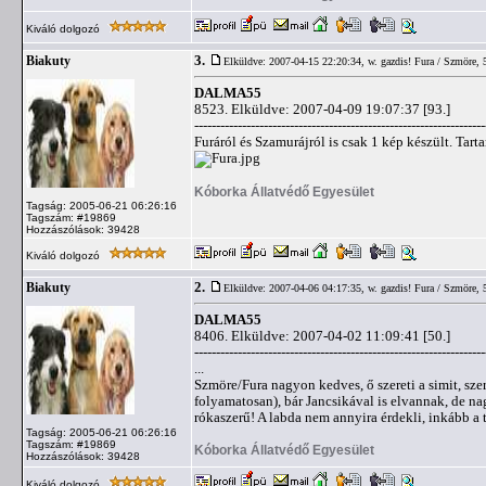
Kiváló dolgozó
3.
Biakuty
Elküldve: 2007-04-15 22:20:34,
w. gazdis! Fura / Szmöre, 
DALMA55
8523. Elküldve: 2007-04-09 19:07:37 [93.]
-------------------------------------------------------------------
Furáról és Szamurájról is csak 1 kép készült. Ta
Kóborka Állatvédő Egyesület
Tagság: 2005-06-21 06:26:16
Tagszám: #19869
Hozzászólások: 39428
Kiváló dolgozó
2.
Biakuty
Elküldve: 2007-04-06 04:17:35,
w. gazdis! Fura / Szmöre, 
DALMA55
8406. Elküldve: 2007-04-02 11:09:41 [50.]
-------------------------------------------------------------------
...
Szmöre/Fura nagyon kedves, ő szereti a simit, sze
folyamatosan), bár Jancsikával is elvannak, de 
rókaszerű! A labda nem annyira érdekli, inkább a 
Tagság: 2005-06-21 06:26:16
Tagszám: #19869
Kóborka Állatvédő Egyesület
Hozzászólások: 39428
Kiváló dolgozó