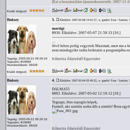
[Ezt a hozzászólást újraszerkesztették: 2007-11-
Kiváló dolgozó
5.
Biakuty
Elküldve: 2007-05-08 14:41:57,
w. gazdis! Fura / Szmöre, 
martigi
8930. Elküldve: 2007-05-07 21:59:33 [10.]
-------------------------------------------------------------------
....
Jövő héten pedig vegyetek Maximát, mert ma a futr
nem mindegyike tudta beiktatni a programjába ezt
Kóborka Állatvédő Egyesület
Tagság: 2005-06-21 06:26:16
Tagszám: #19869
Hozzászólások: 39428
Kiváló dolgozó
4.
Biakuty
Elküldve: 2007-05-04 03:49:32,
w. gazdis! Fura / Szmöre, 
DALMA55
8893. Elküldve: 2007-05-02 12:19:12 [18.]
-------------------------------------------------------------------
Tegnapi, friss ropogós képek,
Furáról, aki szintén sorba állt a simiért! Bora eg
Tagság: 2005-06-21 06:26:16
Tagszám: #19869
Hozzászólások: 39428
Kóborka Állatvédő Egyesület