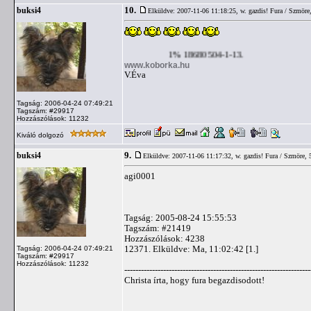
10.
buksi4
Elküldve: 2007-11-06 11:18:25,
w. gazdis! Fura / Szmöre
1% 18680504-1-13.
www.koborka.hu
V.Éva
Tagság: 2006-04-24 07:49:21
Tagszám: #29917
Hozzászólások: 11232
Kiváló dolgozó
9.
buksi4
Elküldve: 2007-11-06 11:17:32,
w. gazdis! Fura / Szmöre, 
agi0001
Tagság: 2005-08-24 15:55:53
Tagszám: #21419
Hozzászólások: 4238
12371. Elküldve: Ma, 11:02:42 [1.]
Tagság: 2006-04-24 07:49:21
Tagszám: #29917
Hozzászólások: 11232
-------------------------------------------------------------------
Christa írta, hogy fura begazdisodott!