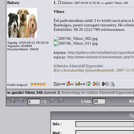
1.
Biakuty
Elküldve: 2007-04-09 22:56:56,
w. gazdis! Viktor, 546
Viktor
Érd parkvárosában talált 3 év körüli tacsi-pincsi 
Barátságos, puszit osztogató tünemény. Ha véletle
Érdeklődni: 06 20 2222-780 telefonszámon.
Tagság: 2005-06-21 06:26:16
Tagszám: #19869
Hozzászólások: 39428
képtára:
http://gallery.site.hu/u/biakuty1/gazdis
topicja:
http://www.netboard.hu/viewtopic.php?
Kóborka Állatvédő Egyesület
[Ezt a hozzászólást újraszerkesztették: 2007-11-
Kiváló dolgozó
w. gazdis! Viktor, 546
(üzenet:
2
,
Biatorbágy és Vidéke Állatvédő Egyesület
Lista:
Ké
/ 1
Új
Név :
Mail :