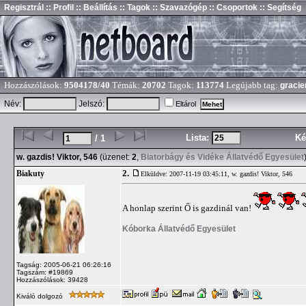
Regisztrál
:: Profil
:: Beállítás
:: Tagok
:: Szavazógép
:: Csoportok
:: Segítség
Hozzászólások:
9504178/40
Témák:
20702
Tagok:
113774
Legújabb tag:
gracie
Név:
Jelszó:
Eltárol
Lista:
Ké
/ 1
w. gazdis! Viktor, 546
(üzenet:
2
,
Biatorbágy és Vidéke Állatvédő Egyesület
2.
Biakuty
Elküldve: 2007-11-19 03:45:11,
w. gazdis! Viktor, 546
A honlap szerint Ő is gazdinál van!
Kóborka Állatvédő Egyesület
Tagság: 2005-06-21 06:26:16
Tagszám: #19869
Hozzászólások: 39428
Kiváló dolgozó