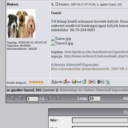
1.
Biakuty
Elküldve: 2007-05-17 07:32:30,
w. gazdis! Gazsó, 591
Gazsó
5-6 hónap körüli schnauzer keverék kölyök. Köze
emberrel rendkívül barátságos,igazi kölyök kutyu
érdeklődni: 06-70-204-0001
Tagság: 2005-06-21 06:26:16
Tagszám: #19869
Hozzászólások: 39428
képtára:
http://gallery.site.hu/u/biakuty1/gazdi
topicja:
http://www.netboard.hu/viewtopic.php?
Kóborka Állatvédő Egyesület
[Ezt a hozzászólást újraszerkesztették: 2007-06-
Kiváló dolgozó
w. gazdis! Gazsó, 591
(üzenet:
2
,
Biatorbágy és Vidéke Állatvédő Egyesület
Lista:
Ké
/ 1
Új
Név :