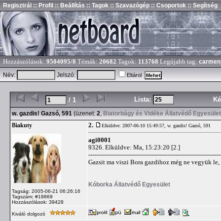
Regisztrál
:: Profil
:: Beállítás
:: Tagok
:: Szavazógép
:: Csoportok
:: Segítség
Hozzászólások:
9504095/8
Témák:
20682
Tagok:
113768
Legújabb tag:
carmen
Név:
Jelszó:
Eltárol
Lista:
Ké
/ 1
w. gazdis! Gazsó, 591
(üzenet:
2
,
Biatorbágy és Vidéke Állatvédő Egyesület
2.
Biakuty
Elküldve: 2007-06-10 15:49:57,
w. gazdis! Gazsó, 591
agi0001
9326. Elküldve: Ma, 15:23:20 [2.]
-------------------------------------------------------------------
Gazsit ma viszi Bora gazdihoz még ne vegyük le,
Kóborka Állatvédő Egyesület
Tagság: 2005-06-21 06:26:16
Tagszám: #19869
Hozzászólások: 39428
Kiváló dolgozó