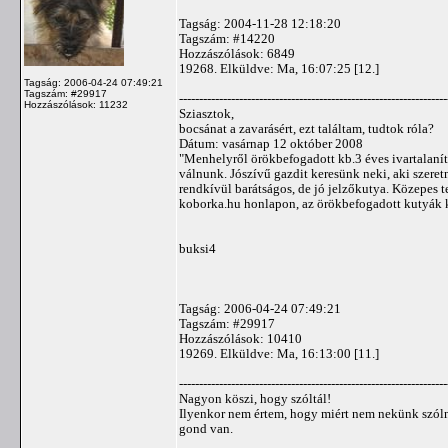
Tagság: 2004-11-28 12:18:20
Tagszám: #14220
Hozzászólások: 6849
19268. Elküldve: Ma, 16:07:25 [12.]
Tagság: 2006-04-24 07:49:21
Tagszám: #29917
-------------------------------------------------------------------
Hozzászólások: 11232
Sziasztok,
bocsánat a zavarásért, ezt találtam, tudtok róla?
Dátum: vasárnap 12 október 2008
"Menhelyről örökbefogadott kb.3 éves ivartalanít
válnunk. Jószívű gazdit keresünk neki, aki szeretn
rendkívül barátságos, de jó jelzőkutya. Közepes te
koborka.hu honlapon, az örökbefogadott kutyák k
buksi4
Tagság: 2006-04-24 07:49:21
Tagszám: #29917
Hozzászólások: 10410
19269. Elküldve: Ma, 16:13:00 [11.]
-------------------------------------------------------------------
Nagyon köszi, hogy szóltál!
Ilyenkor nem értem, hogy miért nem nekünk szóln
gond van.