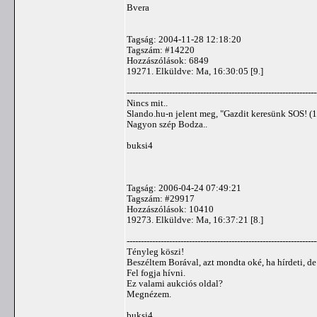
Bvera
Tagság: 2004-11-28 12:18:20
Tagszám: #14220
Hozzászólások: 6849
19271. Elküldve: Ma, 16:30:05 [9.]
-------------------------------------------------------------------
Nincs mit..
Slando.hu-n jelent meg, "Gazdit keresünk SOS! (1
Nagyon szép Bodza..
buksi4
Tagság: 2006-04-24 07:49:21
Tagszám: #29917
Hozzászólások: 10410
19273. Elküldve: Ma, 16:37:21 [8.]
-------------------------------------------------------------------
Tényleg köszi!
Beszéltem Borával, azt mondta oké, ha hírdeti, d
Fel fogja hívni.
Ez valami aukciós oldal?
Megnézem.
buksi4