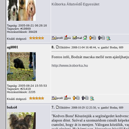
Kóborka Állatvédő Egyesület
Tagság: 2005-06-21 06:26:16
Tagszám: #19869
Hozzászólások: 39428
Kiváló dolgozó
8.
agi0001
Elküldve: 2008-11-04 16:48:44,
w. gazdis! Bodza, 609
Fontos infó, Bodzát macska mellé nem ajánljhatju
http://www.koborka.hu
Tagság: 2005-08-24 15:55:53
Tagszám: #21419
Hozzászólások: 2235
Kiváló dolgozó
7.
buksi4
Elküldve: 2008-10-29 12:25:50,
w. gazdis! Bodza, 609
"Kedves Bora! Köszönjük a segítségedet kedvencü
alapon dönt. Szóval a szomszédom csinált képeke
csatolni, hogy át is menjen. Válogass közülük, vagy
csak ránézni. Ha bármi van, légyszíves hívjál! 