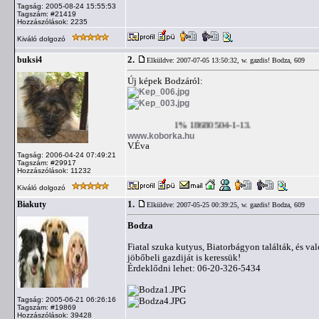
Tagság: 2005-08-24 15:55:53
Tagszám: #21419
Hozzászólások: 2235
Kiváló dolgozó
2.
buksi4
Elküldve: 2007-07-05 13:50:32,
w. gazdis! Bodza, 609
Új képek Bodzáról:
1% 18680504-1-13.
www.koborka.hu
V.Éva
Tagság: 2006-04-24 07:49:21
Tagszám: #29917
Hozzászólások: 11232
Kiváló dolgozó
1.
Biakuty
Elküldve: 2007-05-25 00:39:25,
w. gazdis! Bodza, 609
Bodza
Fiatal szuka kutyus, Biatorbágyon találták, és val
jöbőbeli gazdiját is keressük!
Érdeklődni lehet: 06-20-326-5434
Tagság: 2005-06-21 06:26:16
Tagszám: #19869
Hozzászólások: 39428