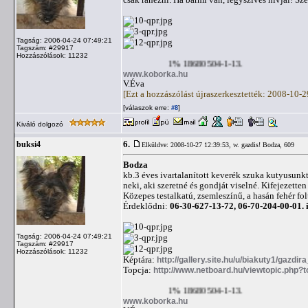
Tagság: 2006-04-24 07:49:21
Tagszám: #29917
Hozzászólások: 11232
1% 18680504-1-13.
www.koborka.hu
V.Éva
[Ezt a hozzászólást újraszerkesztették: 2008-10-
[válaszok erre:
]
#8
Kiváló dolgozó
6.
buksi4
Elküldve: 2008-10-27 12:39:53,
w. gazdis! Bodza, 609
Bodza
kb.3 éves ivartalanított keverék szuka kutyusunk
neki, aki szeretné és gondját viselné. Kifejezette
Közepes testalkatú, zsemleszínű, a hasán fehér folt
Érdeklődni:
06-30-627-13-72, 06-70-204-00-01.
Tagság: 2006-04-24 07:49:21
Tagszám: #29917
Hozzászólások: 11232
Képtára:
http://gallery.site.hu/u/biakuty1/gazdir
Topcja:
http://www.netboard.hu/viewtopic.php?
1% 18680504-1-13.
www.koborka.hu