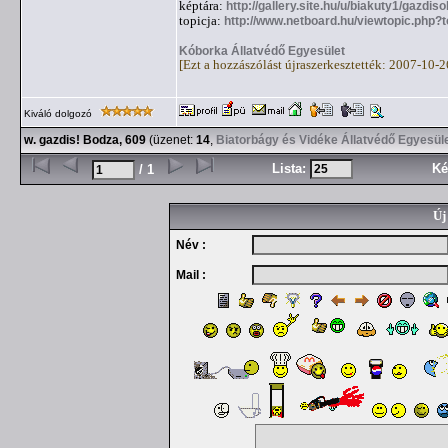
képtára:
http://gallery.site.hu/u/biakuty1/gazdi
topicja:
http://www.netboard.hu/viewtopic.php?
Kóborka Állatvédő Egyesület
[Ezt a hozzászólást újraszerkesztették: 2007-10-
Kiváló dolgozó
w. gazdis! Bodza, 609
(üzenet:
14
,
Biatorbágy és Vidéke Állatvédő Egyesül
Lista:
Ké
/ 1
Új
Név :
Mail :