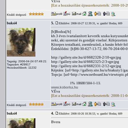
V.Éva
[Ezt a hozzászólást újraszerkesztették: 2008-10-
Kiváló dolgozó
5.
buksi4
Elküldve: 2008-10-27 12:39:31,
w. gazdis! Bodza, 609
[b]Bodza[/b]
kb.3 éves ivartalanított keverék szuka kutyusunk
neki, aki szeretné és gondját viselné. Kifejezette
Közepes testalkatú, zsemleszínű, a hasán fehér folt
Érdeklődni: [b]06-30-627-13-72, 06-70-204-00-
http://gallery.site.hu/d/6682328-2/10-qpr.jpg
http://gallery.site.hu/d/6682325-2/3-qpr.jpg
Tagság: 2006-04-24 07:49:21
Tagszám: #29917
http://gallery.site.hu/d/6682331-2/12-qpr.jpg
Hozzászólások: 11232
Képtára: [url=http://gallery.site.hu/u/biakuty1/g
Topcja: [url=http://www.netboard.hu/viewtopic.
1% 18680504-1-13.
www.koborka.hu
V.Éva
[Ezt a hozzászólást újraszerkesztették: 2008-11-
Kiváló dolgozó
4.
buksi4
Elküldve: 2008-10-26 18:36:53,
w. gazdis! Bodza, 609
Bvera