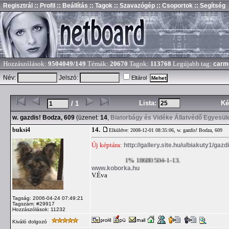
Regisztrál
:: Profil
:: Beállítás
:: Tagok
:: Szavazógép
:: Csoportok
:: Segítség
Hozzászólások:
9504049/149
Témák:
20670
Tagok:
113768
Legújabb tag:
carm
Név:
Jelszó:
Eltárol
Lista:
Ké
/ 1
w. gazdis! Bodza, 609
(üzenet:
14
,
Biatorbágy és Vidéke Állatvédő Egyesül
14.
buksi4
Elküldve: 2008-12-01 08:35:06,
w. gazdis! Bodza, 609
Új képtára:
http://gallery.site.hu/u/biakuty1/gaz
1% 18680504-1-13.
www.koborka.hu
V.Éva
Tagság: 2006-04-24 07:49:21
Tagszám: #29917
Hozzászólások: 11232
Kiváló dolgozó