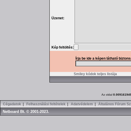
Üzenet:
Kép feltöltés:
Írja be ide a képen látható bizton
Smiley kódok teljes listája
Az oldal
0.00916194
Cégadatok
|
Felhasználási feltételek
|
Adatvédelem
|
Általános Fórum Sz
Netboard Bt. © 2001-2023.