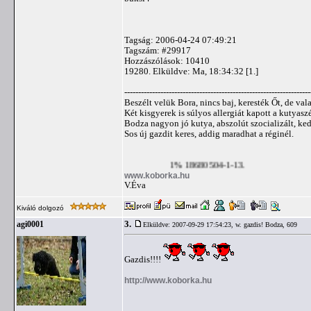
Tagság: 2006-04-24 07:49:21
Tagszám: #29917
Hozzászólások: 10410
19280. Elküldve: Ma, 18:34:32 [1.]
-------------------------------------------------------------------
Beszélt velük Bora, nincs baj, keresték Őt, de val
Két kisgyerek is súlyos allergiát kapott a kutyasz
Bodza nagyon jó kutya, abszolút szocializált, ked
Sos új gazdit keres, addig maradhat a réginél.
1% 18680504-1-13.
www.koborka.hu
V.Éva
Kiváló dolgozó
3.
agi0001
Elküldve: 2007-09-29 17:54:23,
w. gazdis! Bodza, 609
Gazdis!!!!
http://www.koborka.hu