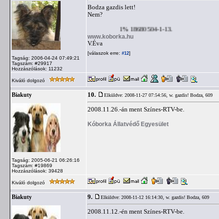
Bodza gazdis lett!
Nem?
1% 18680504-1-13.
www.koborka.hu
V.Éva
[válaszok erre:
]
#12
Tagság: 2006-04-24 07:49:21
Tagszám: #29917
Hozzászólások: 11232
Kiváló dolgozó
10.
Biakuty
Elküldve: 2008-11-27 07:54:56,
w. gazdis! Bodza, 609
2008.11.26.-án ment Színes-RTV-be.
Kóborka Állatvédő Egyesület
Tagság: 2005-06-21 06:26:16
Tagszám: #19869
Hozzászólások: 39428
Kiváló dolgozó
9.
Biakuty
Elküldve: 2008-11-12 16:14:30,
w. gazdis! Bodza, 609
2008.11.12.-én ment Színes-RTV-be.