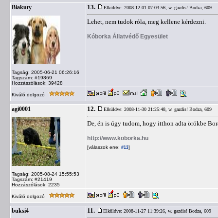
13.
Biakuty
Elküldve: 2008-12-01 07:03:56,
w. gazdis! Bodza, 609
Lehet, nem tudok róla, meg kellene kérdezni.
Kóborka Állatvédő Egyesület
Tagság: 2005-06-21 06:26:16
Tagszám: #19869
Hozzászólások: 39428
Kiváló dolgozó
12.
agi0001
Elküldve: 2008-11-30 21:25:48,
w. gazdis! Bodza, 609
De, én is úgy tudom, hogy itthon adta örökbe Bor
http://www.koborka.hu
[válaszok erre:
]
#13
Tagság: 2005-08-24 15:55:53
Tagszám: #21419
Hozzászólások: 2235
Kiváló dolgozó
11.
buksi4
Elküldve: 2008-11-27 11:39:26,
w. gazdis! Bodza, 609