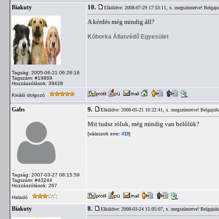
10.
Biakuty
Elküldve: 2008-07-29 17:53:11,
x. megszüntetve! Belgaj
A kérdés még mindig áll?
Kóborka Állatvédő Egyesület
Tagság: 2005-06-21 06:26:16
Tagszám: #19869
Hozzászólások: 39428
Kiváló dolgozó
9.
Gabs
Elküldve: 2008-05-21 10:22:41,
x. megszüntetve! Belgajuh
Mit tudsz róluk, még mindig van belőlük?
[válaszok erre:
]
#10
Tagság: 2007-03-27 08:15:59
Tagszám: #43244
Hozzászólások: 267
Haladó
8.
Biakuty
Elküldve: 2008-03-24 15:05:07,
x. megszüntetve! Belgajuh