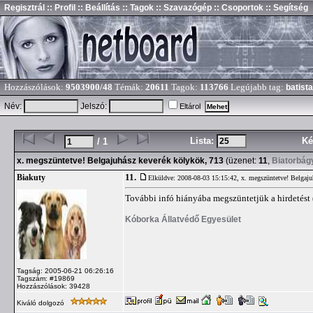
Regisztrál
:: Profil
:: Beállítás
:: Tagok
:: Szavazógép
:: Csoportok
:: Segítség
Hozzászólások:
9503900/48
Témák:
20611
Tagok:
113766
Legújabb tag:
batista
Név:
Jelszó:
Eltárol
Lista:
Ké
/ 1
x. megszüntetve! Belgajuhász keverék kölykök, 713
(üzenet:
11
,
Biatorbág
11.
Biakuty
Elküldve: 2008-08-03 15:15:42,
x. megszüntetve! Belgaju
További infó hiányába megszüntetjük a hirdetést 
Kóborka Állatvédő Egyesület
Tagság: 2005-06-21 06:26:16
Tagszám: #19869
Hozzászólások: 39428
Kiváló dolgozó