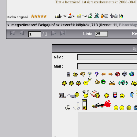
[Ezt a hozzászólást újraszerkesztették: 2008-08-
Kiváló dolgozó
x. megszüntetve! Belgajuhász keverék kölykök, 713
(üzenet:
11
,
Biatorbág
Lista:
Ké
/ 1
Új
Név :
Mail :