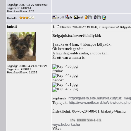
Tagság: 2007-03-27 08:15:59
Tagszám: #43244
Hozzászólások: 267
Haladó
1.
buksi4
Elküldve: 2007-09-17 19:40:44,
x. megszüntetve! Belgajuh
Belgajuhász keverék kölykök
1 szuka és 4 kan, 4 hónapos kölykök.
Ők keresnek gazdit.
A legvilágosabb szuka, a többi kan.
És ott van a mama is.
Tagság: 2006-04-24 07:49:21
Tagszám: #29917
Szuka:
Hozzászólások: 11232
Kanok:
képtáruk:
http://gallery.site.hu/u/biakuty1/z_me
Topicjuk:
http://www.netboard.hu/viewtopic.ph
Érdeklődni: 06-70-204-00-01,
biakuty@tar.hu
1% 18680504-1-13.
www.koborka.hu
V.Éva