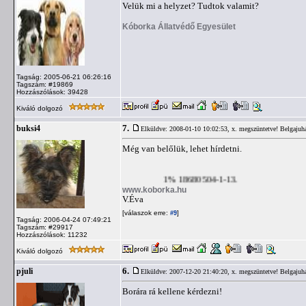
Velük mi a helyzet? Tudtok valamit?
Kóborka Állatvédő Egyesület
Tagság: 2005-06-21 06:26:16
Tagszám: #19869
Hozzászólások: 39428
Kiváló dolgozó
7.
buksi4
Elküldve: 2008-01-10 10:02:53,
x. megszüntetve! Belgajuh
Még van belőlük, lehet hírdetni.
1% 18680504-1-13.
www.koborka.hu
V.Éva
[válaszok erre:
]
#9
Tagság: 2006-04-24 07:49:21
Tagszám: #29917
Hozzászólások: 11232
Kiváló dolgozó
6.
pjuli
Elküldve: 2007-12-20 21:40:20,
x. megszüntetve! Belgajuh
Borára rá kellene kérdezni!