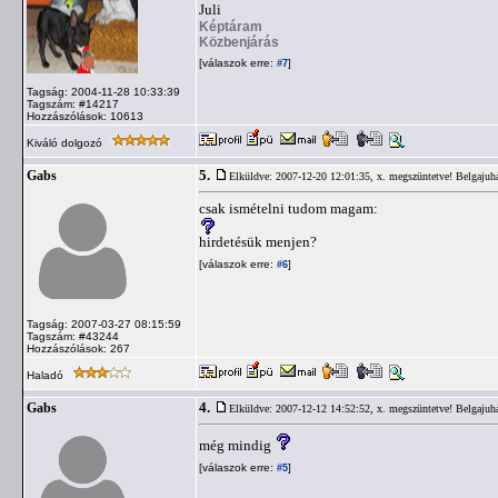
Juli
Képtáram
Közbenjárás
[válaszok erre:
]
#7
Tagság: 2004-11-28 10:33:39
Tagszám: #14217
Hozzászólások: 10613
Kiváló dolgozó
5.
Gabs
Elküldve: 2007-12-20 12:01:35,
x. megszüntetve! Belgajuh
csak ismételni tudom magam:
hirdetésük menjen?
[válaszok erre:
]
#6
Tagság: 2007-03-27 08:15:59
Tagszám: #43244
Hozzászólások: 267
Haladó
4.
Gabs
Elküldve: 2007-12-12 14:52:52,
x. megszüntetve! Belgajuh
még mindig
[válaszok erre:
]
#5