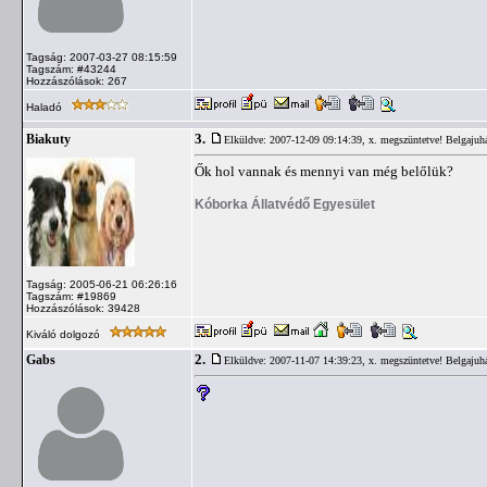
Tagság: 2007-03-27 08:15:59
Tagszám: #43244
Hozzászólások: 267
Haladó
3.
Biakuty
Elküldve: 2007-12-09 09:14:39,
x. megszüntetve! Belgajuh
Ők hol vannak és mennyi van még belőlük?
Kóborka Állatvédő Egyesület
Tagság: 2005-06-21 06:26:16
Tagszám: #19869
Hozzászólások: 39428
Kiváló dolgozó
2.
Gabs
Elküldve: 2007-11-07 14:39:23,
x. megszüntetve! Belgajuh