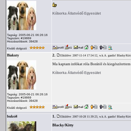
Kóborka Állatvédő Egyesület
Tagság: 2005-06-21 06:26:16
Tagszám: #19869
Hozzászólások: 39428
Kiváló dolgozó
2.
Biakuty
Elküldve: 2007-11-14 17:54:12,
w.k.A. gazdis! Blacky/Kitt
Ma kaptam infókat róla Borától és kiegészítettem 
Kóborka Állatvédő Egyesület
Tagság: 2005-06-21 06:26:16
Tagszám: #19869
Hozzászólások: 39428
Kiváló dolgozó
1.
buksi4
Elküldve: 2007-10-28 11:39:23,
w.k.A. gazdis! Blacky/Kitt
Blacky/Kitty