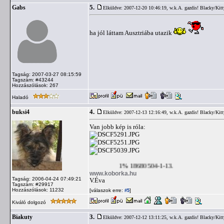
5.
Gabs
Elküldve: 2007-12-20 10:46:19,
w.k.A. gazdis! Blacky/Kitt
ha jól láttam Ausztriába utazik
Tagság: 2007-03-27 08:15:59
Tagszám: #43244
Hozzászólások: 267
Haladó
4.
buksi4
Elküldve: 2007-12-13 12:16:49,
w.k.A. gazdis! Blacky/Kitt
Van jobb kép is róla:
1% 18680504-1-13.
www.koborka.hu
Tagság: 2006-04-24 07:49:21
V.Éva
Tagszám: #29917
Hozzászólások: 11232
[válaszok erre:
]
#5
Kiváló dolgozó
3.
Biakuty
Elküldve: 2007-12-12 13:11:25,
w.k.A. gazdis! Blacky/Kitt