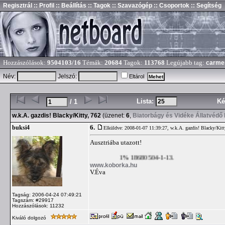
Regisztrál
:: Profil
:: Beállítás
:: Tagok
:: Szavazógép
:: Csoportok
:: Segítség
Hozzászólások:
9504103/16
Témák:
20684
Tagok:
113768
Legújabb tag:
carme
Név:
Jelszó:
Eltárol
Lista:
Ké
/ 1
w.k.A. gazdis! Blacky/Kitty, 762
(üzenet:
6
,
Biatorbágy és Vidéke Állatvédő
6.
buksi4
Elküldve: 2008-01-07 11:39:27,
w.k.A. gazdis! Blacky/Kitt
Ausztriába utazott!
1% 18680504-1-13.
www.koborka.hu
V.Éva
Tagság: 2006-04-24 07:49:21
Tagszám: #29917
Hozzászólások: 11232
Kiváló dolgozó