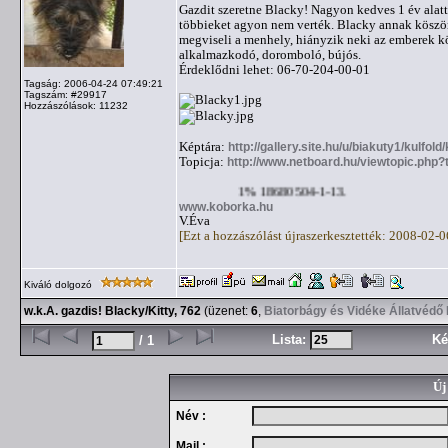
Gazdit szeretne Blacky! Nagyon kedves 1 év alatt
többieket agyon nem verték. Blacky annak köszön
megviseli a menhely, hiányzik neki az emberek kö
alkalmazkodó, doromboló, bújós.
Érdeklődni lehet: 06-70-204-00-01
Tagság: 2006-04-24 07:49:21
Tagszám: #29917
Hozzászólások: 11232
Képtára:
http://gallery.site.hu/u/biakuty1/kulfo
Topicja:
http://www.netboard.hu/viewtopic.php
1% 18680504-1-13.
www.koborka.hu
V.Éva
[Ezt a hozzászólást újraszerkesztették: 2008-02-
Kiváló dolgozó
w.k.A. gazdis! Blacky/Kitty, 762
(üzenet:
6
,
Biatorbágy és Vidéke Állatvédő
Lista:
Ké
/ 1
Új
Név :
Mail :