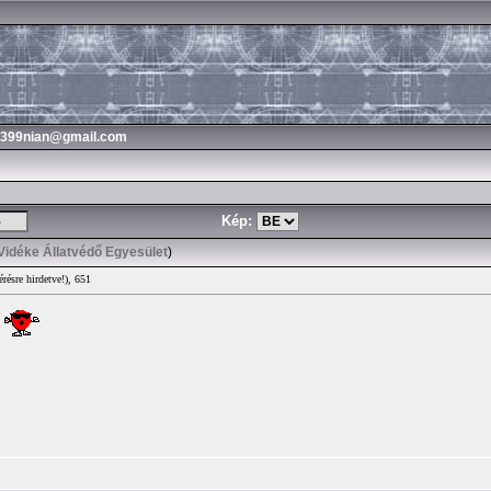
3399nian@gmail.com
Kép:
Vidéke Állatvédő Egyesület
)
résre hirdetve!), 651
!