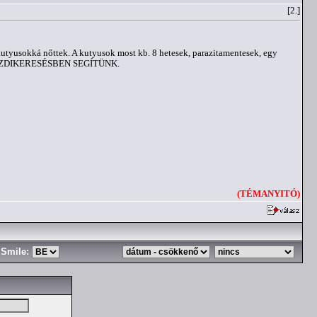
[2.]
 kutyusokká nőttek. A kutyusok most kb. 8 hetesek, parazitamentesek, egy
 GAZDIKERESÉSBEN SEGÍTÜNK.
(TÉMANYITÓ)
Smile: