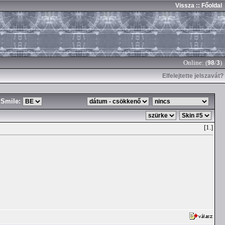
Vissza
:: Főoldal
Online: (
/
)
98
3
Elfelejtette jelszavát?
Smile:
[1.]