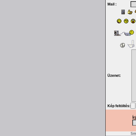
Mail :
Üzenet:
Kép feltöltés:
Ír
Smi