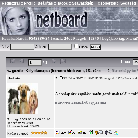
Regisztrál
:: Profil
:: Beállítás
:: Tagok
:: Szavazógép
:: Csoportok
:: Segítség
Hozzászólások:
9503886/34
Témák:
20609
Tagok:
113764
Legújabb tag:
xiang
Név:
Jelszó:
Eltárol
Lista:
/ 1
w. gazdis! Kölyökcsapat (kérésre hirdetve!), 651
(üzenet:
2
,
Biatorbágy és 
2.
Biakuty
Elküldve: 2007-11-16 02:52:33,
w. gazdis! Kölyökcsapat (ké
A honlap átvizsgálása során gazdisnak találtattak
Kóborka Állatvédő Egyesület
Tagság: 2005-06-21 06:26:16
Tagszám: #19869
Hozzászólások: 39428
Kiváló dolgozó