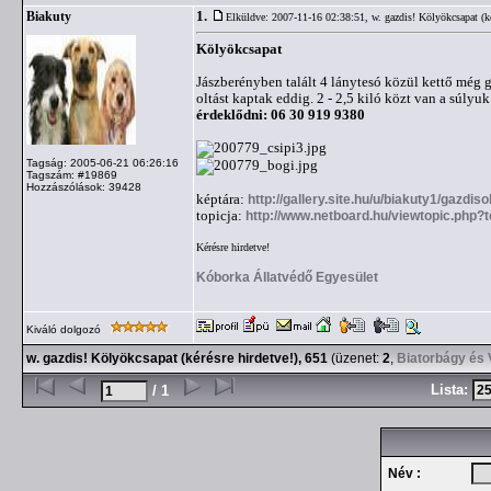
1.
Biakuty
Elküldve: 2007-11-16 02:38:51,
w. gazdis! Kölyökcsapat (ké
Kölyökcsapat
Jászberényben talált 4 lánytesó közül kettő még g
oltást kaptak eddig. 2 - 2,5 kiló közt v
érdeklődni: 06 30 919 9380
Tagság: 2005-06-21 06:26:16
Tagszám: #19869
Hozzászólások: 39428
képtára:
http://gallery.site.hu/u/biakuty1/gazdi
topicja:
http://www.netboard.hu/viewtopic.php?
Kérésre hirdetve!
Kóborka Állatvédő Egyesület
Kiváló dolgozó
w. gazdis! Kölyökcsapat (kérésre hirdetve!), 651
(üzenet:
2
,
Biatorbágy és 
Lista:
/ 1
Név :