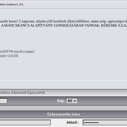
résre hirdetve!), 651
azdit keres! 2 naposan, altatás elől kerültek állatvédőkhöz, mára szép, egészséges
an a súlyuk. A MANCSRANCS ALAPÍTVÁNY GONDOZÁSÁBAN VANNAK, KÉRÉSRE A
sok/2007/Kolyokcsapat/
topic=14158
Vidéke Állatvédő Egyesület
)
Kép:
Új hozzászólás írása
Jelszó :