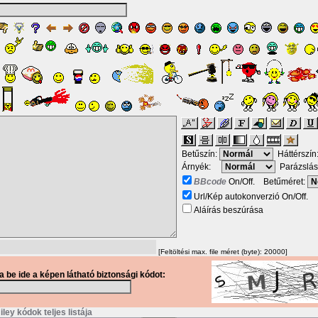
Betűszín:
Háttérszín
Árnyék:
Parázslás
BBcode
On/Off. Betűméret:
Url/Kép autokonverzió On/Off.
Aláírás beszúrása
[Feltöltési max. file méret (byte): 20000]
ja be ide a képen látható biztonsági kódot:
ley kódok teljes listája