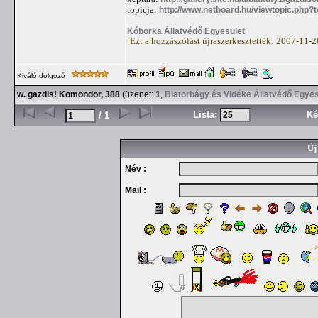
topicja:
http://www.netboard.hu/viewtopic.php?
Kóborka Állatvédő Egyesület
[Ezt a hozzászólást újraszerkesztették: 2007-11-
Kiváló dolgozó
w. gazdis! Komondor, 388
(üzenet:
1
,
Biatorbágy és Vidéke Állatvédő Egyes
Lista:
Ké
/ 1
Új
Név :
Mail :