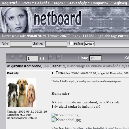
Regisztrál
:: Profil
:: Beállítás
:: Tagok
:: Szavazógép
:: Csoportok
:: Segítség
Hozzászólások:
9504078/29
Témák:
20677
Tagok:
113768
Legújabb tag:
carme
Név:
Jelszó:
Eltárol
Lista:
Ké
/ 1
w. gazdis! Komondor, 388
(üzenet:
1
,
Biatorbágy és Vidéke Állatvédő Egyes
1.
Biakuty
Elküldve: 2007-11-26 08:23:08,
w. gazdis! Komondor, 388
Utólag készült topic, a honlap átvizsgálás eredményeképpen.
Komondor
A komondor, de már gazdinál, hála Maxnak.
1 év alatti szuka és imádni való.
Tagság: 2005-06-21 06:26:16
Tagszám: #19869
Hozzászólások: 39428
képtára:
http://gallery.site.hu/u/biakuty1/gazdi