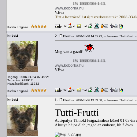
1% 18680504-1-13.
www.koborka.hu
V.Éva
[Ezt a hozzászólást újraszerkesztették: 2008-03-
Kiváló dolgozó
2.
buksi4
Elküldve: 2008-01-08 14:55:43,
w. hazament! Tutti-Frutti - 
Meg van a gazdi!
1% 18680504-1-13.
www.koborka.hu
V.Éva
Tagság: 2006-04-24 07:49:21
Tagszám: #29917
Hozzászólások: 11232
Kiváló dolgozó
1.
buksi4
Elküldve: 2008-01-06 13:09:58,
w. hazament! Tutti-Frutti - 
Tutti-Frutti
Autópálya Tárnoki leágazásához közel 01.03-án eg
A kutya bájos őleb, ragad az emberre, kb 5 éves.