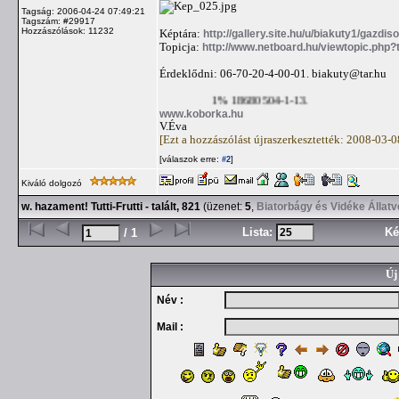
Tagság: 2006-04-24 07:49:21
Tagszám: #29917
Hozzászólások: 11232
Képtára:
http://gallery.site.hu/u/biakuty1/gazdiso
Topicja:
http://www.netboard.hu/viewtopic.php
Érdeklődni: 06-70-20-4-00-01.
biakuty@tar.hu
1% 18680504-1-13.
www.koborka.hu
V.Éva
[Ezt a hozzászólást újraszerkesztették: 2008-03-
[válaszok erre:
]
#2
Kiváló dolgozó
w. hazament! Tutti-Frutti - talált, 821
(üzenet:
5
,
Biatorbágy és Vidéke Állat
Lista:
Ké
/ 1
Új
Név :
Mail :