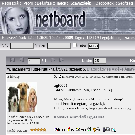
Regisztrál
:: Profil
:: Beállítás
:: Tagok
:: Szavazógép
:: Csoportok
:: Segítség
Hozzászólások:
9504126/39
Témák:
20689
Tagok:
113769
Legújabb tag:
ryans
Név:
Jelszó:
Eltárol
Lista:
Ké
/ 1
w. hazament! Tutti-Frutti - talált, 821
(üzenet:
5
,
Biatorbágy és Vidéke Állat
5.
Biakuty
Elküldve: 2008-03-07 19:16:53,
w. hazament! Tutti-Frutti - 
agi0001
14428. Elküldve: Ma, 18:27:06 [3.]
-------------------------------------------------------------------
Misa, Mása, Oszkár és Mira utazik holnap!
Tutti Fruttit megtartja a gazdája.
Babó, Denver biztos, hogy gazdinál van, és úgy ré
Kóborka Állatvédő Egyesület
Tagság: 2005-06-21 06:26:16
Tagszám: #19869
Hozzászólások: 39428
Kiváló dolgozó