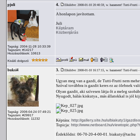
4.
pjuli
Elküldve: 2008-01-10 20:40:59,
w. hazament! Tutti-Frutti - 
A honlapon javítottam.
Juli
Képtáram
Közbenjárás
Tagság: 2004-11-28 10:33:39
Tagszám: #14217
Hozzászólások: 10613
Kiváló dolgozó
3.
buksi4
Elküldve: 2008-01-10 16:17:15,
w. hazament! Tutti-Frutti - 
Ugyan meg van a gazdi, de Tutti-Frutti nem mehet 
Szóval továbbra is gazdit keres ez az ölebnek való
Olyan gazdit, aki szívesen látja őt a meleg szobáb
Nyugodt, hálás kiskutya., más állatokkal is jól kij
Tagság: 2006-04-24 07:49:21
Tagszám: #29917
Hozzászólások: 11232
Képtára:
http://gallery.site.hu/u/biakuty1/gazdiso
Topicja:
http://www.netboard.hu/viewtopic.php
Érdeklődni: 06-70-20-4-00-01.
biakuty@tar.hu