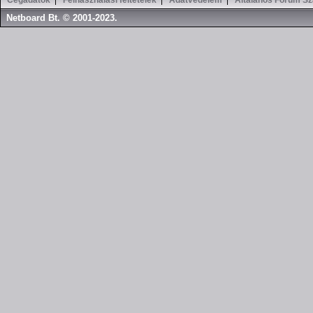
Cégadatok
|
Felhasználási feltételek
|
Adatvédelem
|
Általános Fórum Sz
Netboard Bt. © 2001-2023.