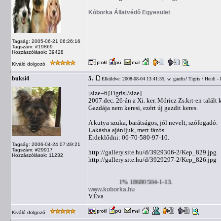
Kóborka Állatvédő Egyesület
Tagság: 2005-06-21 06:26:16
Tagszám: #19869
Hozzászólások: 39428
Kiváló dolgozó
5.
buksi4
Elküldve: 2008-08-04 13:41:35,
w. gazdis! Tigris / Heidi -
[size=6]Tigris[/size]
2007.dec. 26-án a Xi. ker. Móricz Zs.krt-en talált 
Gazdája nem keresi, ezért új gazdit keres.
A kutya szuka, barátságos, jól nevelt, szófogadó.
Lakásba ajánljuk, mert fázós.
Érdeklődni: 06-70-580-97-10.
Tagság: 2006-04-24 07:49:21
Tagszám: #29917
http://gallery.site.hu/d/3929306-2/Kep_829.jpg
Hozzászólások: 11232
http://gallery.site.hu/d/3929297-2/Kep_826.jpg
1% 18680504-1-13.
www.koborka.hu
V.Éva
Kiváló dolgozó