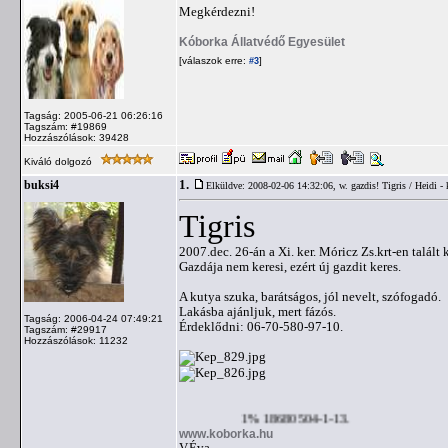
Megkérdezni!
Kóborka Állatvédő Egyesület
[válaszok erre:
]
#3
Tagság: 2005-06-21 06:26:16
Tagszám: #19869
Hozzászólások: 39428
Kiváló dolgozó
1.
buksi4
Elküldve: 2008-02-06 14:32:06,
w. gazdis! Tigris / Heidi -
Tigris
2007.dec. 26-án a Xi. ker. Móricz Zs.krt-en talált 
Gazdája nem keresi, ezért új gazdit keres.
A kutya szuka, barátságos, jól nevelt, szófogadó.
Lakásba ajánljuk, mert fázós.
Tagság: 2006-04-24 07:49:21
Érdeklődni: 06-70-580-97-10.
Tagszám: #29917
Hozzászólások: 11232
1% 18680504-1-13.
www.koborka.hu
V.Éva