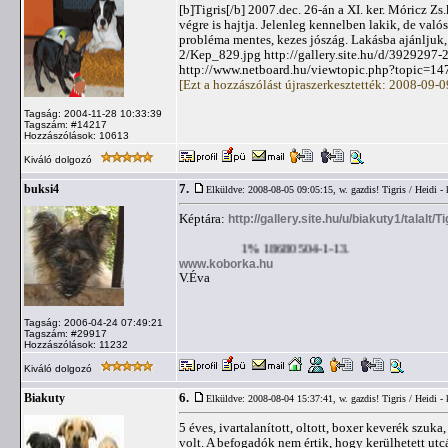
[b]Tigris[/b] 2007.dec. 26-án a XI. ker. Móricz Zs.k
végre is hajtja. Jelenleg kennelben lakik, de való
probléma mentes, kezes jószág. Lakásba ajánljuk, 
2/Kep_829.jpg http://gallery.site.hu/d/3929297-2
http://www.netboard.hu/viewtopic.php?topic=1472
[Ezt a hozzászólást újraszerkesztették: 2008-09-
Tagság: 2004-11-28 10:33:39
Tagszám: #14217
Hozzászólások: 10613
Kiváló dolgozó
7.
buksi4
Elküldve: 2008-08-05 09:05:15,
w. gazdis! Tigris / Heidi -
Képtára:
http://gallery.site.hu/u/biakuty1/talalt/Ti
1% 18680504-1-13.
www.koborka.hu
V.Éva
Tagság: 2006-04-24 07:49:21
Tagszám: #29917
Hozzászólások: 11232
Kiváló dolgozó
6.
Biakuty
Elküldve: 2008-08-04 15:37:41,
w. gazdis! Tigris / Heidi -
5 éves, ivartalanított, oltott, boxer keverék szuka
volt. A befogadók nem értik, hogy kerülhetett utc