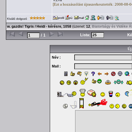
[Ezt a hozzászólást újraszerkesztették: 2008-08-
Kiváló dolgozó
w. gazdis! Tigris / Heidi - kérésre, 1058
(üzenet:
12
,
Biatorbágy és Vidéke Á
Lista:
Ké
/ 1
Új
Név :
Mail :