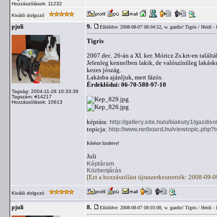
Hozzászólások: 11232
Kiváló dolgozó
9.
pjuli
Elküldve: 2008-08-07 08:04:52,
w. gazdis! Tigris / Heidi -
Tigris
2007.dec. 26-án a XI. ker. Móricz Zs.krt-en találták
Jelenleg kennelben lakik, de valószínűleg lakásku
kezes jószág.
Lakásba ajánljuk, mert fázós.
Érdeklődni: 06-70-580-97-10
Tagság: 2004-11-28 10:33:39
Tagszám: #14217
Hozzászólások: 10613
képtára:
http://gallery.site.hu/u/biakuty1/gazdiso
topicja:
http://www.netboard.hu/viewtopic.php?
Kérésre hirdetve!
Juli
Képtáram
Közbenjárás
[Ezt a hozzászólást újraszerkesztették: 2008-09-
Kiváló dolgozó
8.
pjuli
Elküldve: 2008-08-07 08:03:08,
w. gazdis! Tigris / Heidi -