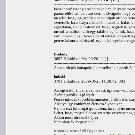
-------------------------------------------------------------------
köszönöm! iszonyú mehetnéke van, folyamatosan u
párom elütötte, mert szó szerint kivágódott egy u
mesélte, hogy egyszerűen nem tudják otthon tarta
szeretnék, ha a kutya a fenekén maradna, hálás l
egyáltalán, én ajánlottam fel, hogy segítek új ga
menni. a múltkor volt egy talált öreg labink, haza
volt. bekerült az illatosra és ott rátalált az erede
percre lakom a móricztól, ezen a környéken renget
Biakuty
3697. Elküldve: Ma, 00:26:44 [.]
-------------------------------------------------------------------
Annak idején hónapokig keresték/tük a gazdiját, 
buksi4
3701. Elküldve: 2009-10-25 11:50:42 [38.]
-------------------------------------------------------------------
A megtalálónál panelban lakott, így nem volt mód
Azért a gazdik is jó fejek!
Persze mindenki problémamentes jó sőt hálás kuty
A kutya így konkrétan életveszélyben van.
Nem is érzi jól magát gondolom, ha ennyire menn
Lehet, hogy megtalálóhoz szeretne visszamenni,
Akkor most hírdessük újra?
Nem akarják megtartani?
Kóborka Állatvédő Egyesület