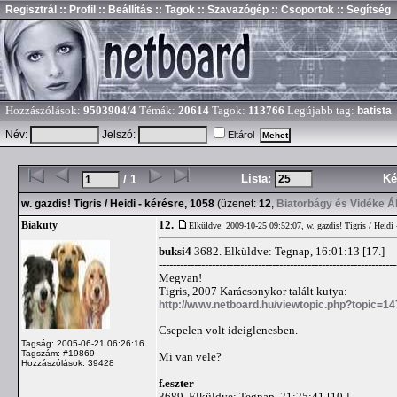
Regisztrál
:: Profil
:: Beállítás
:: Tagok
:: Szavazógép
:: Csoportok
:: Segítség
Hozzászólások:
9503904/4
Témák:
20614
Tagok:
113766
Legújabb tag:
batista
Név:
Jelszó:
Eltárol
Lista:
Ké
/ 1
w. gazdis! Tigris / Heidi - kérésre, 1058
(üzenet:
12
,
Biatorbágy és Vidéke Á
12.
Biakuty
Elküldve: 2009-10-25 09:52:07,
w. gazdis! Tigris / Heidi 
buksi4
3682. Elküldve: Tegnap, 16:01:13 [17.]
-------------------------------------------------------------------
Megvan!
Tigris, 2007 Karácsonykor talált kutya:
http://www.netboard.hu/viewtopic.php?topic=1
Csepelen volt ideiglenesben.
Tagság: 2005-06-21 06:26:16
Tagszám: #19869
Mi van vele?
Hozzászólások: 39428
f.eszter
3689. Elküldve: Tegnap, 21:25:41 [10.]