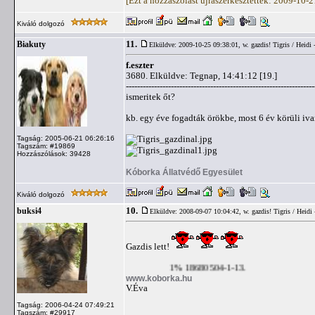
[Ezt a hozzászólást újraszerkesztették: 2009-10-
Kiváló dolgozó
11.
Biakuty
Elküldve: 2009-10-25 09:38:01,
w. gazdis! Tigris / Heidi 
f.eszter
3680. Elküldve: Tegnap, 14:41:12 [19.]
-------------------------------------------------------------------
ismeritek őt?
kb. egy éve fogadták örökbe, most 6 év körüli ivar
Tagság: 2005-06-21 06:26:16
Tagszám: #19869
Hozzászólások: 39428
Kóborka Állatvédő Egyesület
Kiváló dolgozó
10.
buksi4
Elküldve: 2008-09-07 10:04:42,
w. gazdis! Tigris / Heidi 
Gazdis lett!
1% 18680504-1-13.
www.koborka.hu
V.Éva
Tagság: 2006-04-24 07:49:21
Tagszám: #29917