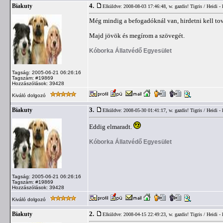
4.
Biakuty
Elküldve: 2008-08-03 17:46:48,
w. gazdis! Tigris / Heidi -
Még mindig a befogadóknál van, hirdetni kell to
Majd jövök és megírom a szövegét.
Kóborka Állatvédő Egyesület
Tagság: 2005-06-21 06:26:16
Tagszám: #19869
Hozzászólások: 39428
Kiváló dolgozó
3.
Biakuty
Elküldve: 2008-05-30 01:41:17,
w. gazdis! Tigris / Heidi -
Eddig elmaradt.
Kóborka Állatvédő Egyesület
Tagság: 2005-06-21 06:26:16
Tagszám: #19869
Hozzászólások: 39428
Kiváló dolgozó
2.
Biakuty
Elküldve: 2008-04-15 22:49:23,
w. gazdis! Tigris / Heidi -