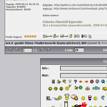
Tagság: 2005-06-21 06:26:16
képtára:
http://gallery.site.hu/u/biakuty1/kulfo
Tagszám: #19869
topicja:
http://www.netboard.hu/viewtopic.php?
Hozzászólások: 39428
Kérésre hirdetve!
Kóborka Állatvédő Egyesület
[Ezt a hozzászólást újraszerkesztették: 2008-03-
Kiváló dolgozó
w.k.A. gazdis! Dáma / Hudini keverék lányka (kérésre!), 860
(üzenet:
5
,
Bia
Lista:
Ké
/ 1
Új
Név :
Mail :