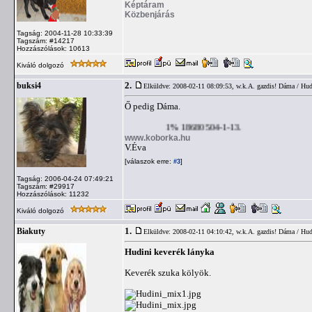
Képtáram
Közbenjárás
Tagság: 2004-11-28 10:33:39
Tagszám: #14217
Hozzászólások: 10613
Kiváló dolgozó
2.
buksi4
Elküldve: 2008-02-11 08:09:53,
w.k.A. gazdis! Dáma / Hudi
Ő pedig Dáma.
1% 18680504-1-13.
www.koborka.hu
V.Éva
[válaszok erre:
]
#3
Tagság: 2006-04-24 07:49:21
Tagszám: #29917
Hozzászólások: 11232
Kiváló dolgozó
1.
Biakuty
Elküldve: 2008-02-11 04:10:42,
w.k.A. gazdis! Dáma / Hudi
Hudini keverék lányka
Keverék szuka kölyök.