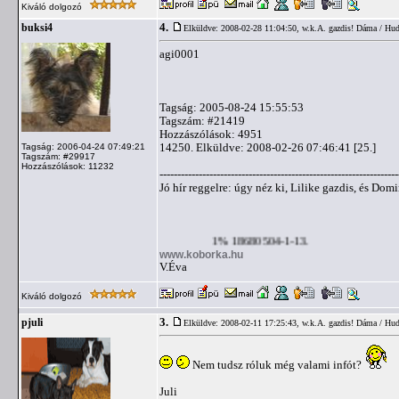
Kiváló dolgozó
4.
buksi4
Elküldve: 2008-02-28 11:04:50,
w.k.A. gazdis! Dáma / Hudi
agi0001
Tagság: 2005-08-24 15:55:53
Tagszám: #21419
Hozzászólások: 4951
14250. Elküldve: 2008-02-26 07:46:41 [25.]
Tagság: 2006-04-24 07:49:21
Tagszám: #29917
Hozzászólások: 11232
-------------------------------------------------------------------
Jó hír reggelre: úgy néz ki, Lilike gazdis, és Domi
1% 18680504-1-13.
www.koborka.hu
V.Éva
Kiváló dolgozó
3.
pjuli
Elküldve: 2008-02-11 17:25:43,
w.k.A. gazdis! Dáma / Hudi
Nem tudsz róluk még valami infót?
Juli