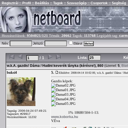
Regisztrál
:: Profil
:: Beállítás
:: Tagok
:: Szavazógép
:: Csoportok
:: Segítség
Hozzászólások:
9504021/121
Témák:
20662
Tagok:
113768
Legújabb tag:
carm
Név:
Jelszó:
Eltárol
Lista:
Ké
/ 1
w.k.A. gazdis! Dáma / Hudini keverék lányka (kérésre!), 860
(üzenet:
5
,
Bia
5.
buksi4
Elküldve: 2008-04-14 10:02:00,
w.k.A. gazdis! Dáma / Hudi
Gazdis képek:
Tagság: 2006-04-24 07:49:21
1% 18680504-1-13.
Tagszám: #29917
www.koborka.hu
Hozzászólások: 11232
V.Éva