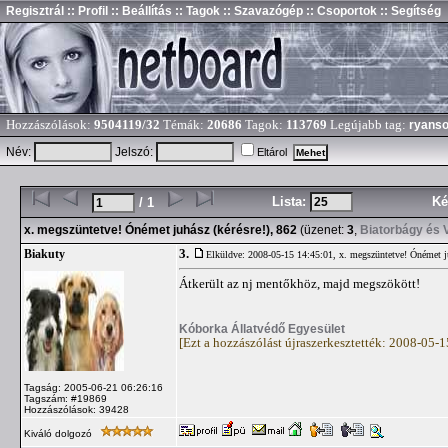
Regisztrál
:: Profil
:: Beállítás
:: Tagok
:: Szavazógép
:: Csoportok
:: Segítség
Hozzászólások:
9504119/32
Témák:
20686
Tagok:
113769
Legújabb tag:
ryans
Név:
Jelszó:
Eltárol
Lista:
Ké
/ 1
x. megszüntetve! Ónémet juhász (kérésre!), 862
(üzenet:
3
,
Biatorbágy és 
3.
Biakuty
Elküldve: 2008-05-15 14:45:01,
x. megszüntetve! Ónémet ju
Átkerült az nj mentőkhöz, majd megszökött!
Kóborka Állatvédő Egyesület
[Ezt a hozzászólást újraszerkesztették: 2008-05-
Tagság: 2005-06-21 06:26:16
Tagszám: #19869
Hozzászólások: 39428
Kiváló dolgozó