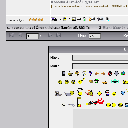
Kóborka Állatvédő Egyesület
[Ezt a hozzászólást újraszerkesztették: 2008-05-
Kiváló dolgozó
x. megszüntetve! Ónémet juhász (kérésre!), 862
(üzenet:
3
,
Biatorbágy és 
Lista:
Ké
/ 1
Új
Név :
Mail :