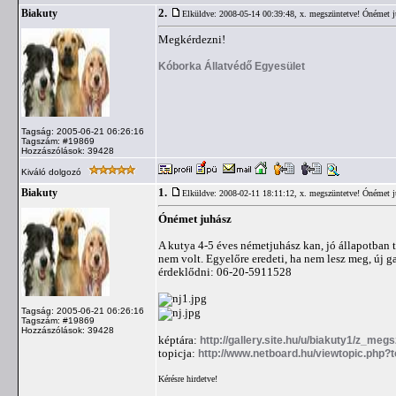
2.
Biakuty
Elküldve: 2008-05-14 00:39:48,
x. megszüntetve! Ónémet ju
Megkérdezni!
Kóborka Állatvédő Egyesület
Tagság: 2005-06-21 06:26:16
Tagszám: #19869
Hozzászólások: 39428
Kiváló dolgozó
1.
Biakuty
Elküldve: 2008-02-11 18:11:12,
x. megszüntetve! Ónémet ju
Ónémet juhász
A kutya 4-5 éves németjuhász kan, jó állapotban t
nem volt. Egyelőre eredeti, ha nem lesz meg, új ga
érdeklődni: 06-20-5911528
Tagság: 2005-06-21 06:26:16
Tagszám: #19869
Hozzászólások: 39428
képtára:
http://gallery.site.hu/u/biakuty1/z_meg
topicja:
http://www.netboard.hu/viewtopic.php?
Kérésre hirdetve!