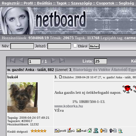
Regisztrál
:: Profil
:: Beállítás
:: Tagok
:: Szavazógép
:: Csoportok
:: Segítség
Hozzászólások:
9504068/19
Témák:
20675
Tagok:
113768
Legújabb tag:
carme
Név:
Jelszó:
Eltárol
Lista:
Ké
/ 1
w. gazdis! Anka - talált, 882
(üzenet:
3
,
Biatorbágy és Vidéke Állatvédő Egy
3.
buksi4
Elküldve: 2008-04-28 10:47:27,
w. gazdis! Anka - talált, 8
Anka gazdis lett nj örökbefogadó napon.
1% 18680504-1-13.
www.koborka.hu
V.Éva
Tagság: 2006-04-24 07:49:21
Tagszám: #29917
Hozzászólások: 11232
Kiváló dolgozó