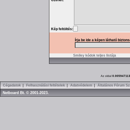
Üzenet:
Kép feltöltés:
Írja be ide a képen látható bizton
Smiley kódok teljes listája
Az oldal
0.00594711
Cégadatok
|
Felhasználási feltételek
|
Adatvédelem
|
Általános Fórum Sz
Netboard Bt. © 2001-2023.