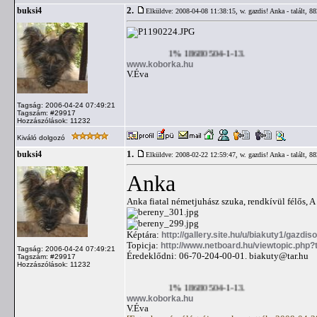
2.
buksi4
Elküldve: 2008-04-08 11:38:15,
w. gazdis! Anka - talált, 8
1% 18680504-1-13.
www.koborka.hu
V.Éva
Tagság: 2006-04-24 07:49:21
Tagszám: #29917
Hozzászólások: 11232
Kiváló dolgozó
1.
buksi4
Elküldve: 2008-02-22 12:59:47,
w. gazdis! Anka - talált, 8
Anka
Anka fiatal németjuhász szuka, rendkívül félős, A
Képtára:
http://gallery.site.hu/u/biakuty1/gazdi
Topicja:
http://www.netboard.hu/viewtopic.php
Tagság: 2006-04-24 07:49:21
Éredeklődni: 06-70-204-00-01.
biakuty@tar.hu
Tagszám: #29917
Hozzászólások: 11232
1% 18680504-1-13.
www.koborka.hu
V.Éva