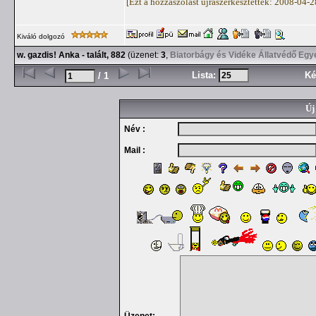
[Ezt a hozzászólást újraszerkesztették: 2008-04-
Kiváló dolgozó
w. gazdis! Anka - talált, 882
(üzenet:
3
,
Biatorbágy és Vidéke Állatvédő Egy
Lista:
Ké
/ 1
Új
Név :
Mail :