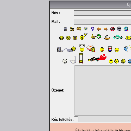
Új
Név :
Mail :
Üzenet:
Kép feltöltés:
Írja be ide a képen látható bizton