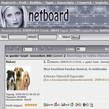
Regisztrál
:: Profil
:: Beállítás
:: Tagok
:: Szavazógép
:: Csoportok
:: Segítség
Hozzászólások:
9503914/14
Témák:
20616
Tagok:
113766
Legújabb tag:
batist
Név:
Jelszó:
Eltárol
Lista:
Ké
/ 1
w. gazdis! Sztafi - közvetített, 888
(üzenet:
2
,
Biatorbágy és Vidéke Állatvé
2.
Biakuty
Elküldve: 2008-03-24 12:59:39,
w. gazdis! Sztafi - közvetít
Most beszéltem Fazekas Annával, őt örökbeadta.
Kóborka Állatvédő Egyesület
[Ezt a hozzászólást újraszerkesztették: 2008-03-
Tagság: 2005-06-21 06:26:16
Tagszám: #19869
Hozzászólások: 39428
Kiváló dolgozó