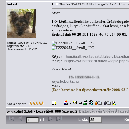
1.
buksi4
Elküldve: 2008-02-23 10:59:41,
w. gazdis! Sztafi - közvetít
Sztafi
1 év körüli staffordshire bullterrier. Örökbefoga
barátságos, kutyák között főnök akar lenni, ez a f
környezetében.
Érdeklődni: 06-20-591-1528, 06-70-204-00-01.
Tagság: 2006-04-24 07:49:21
Tagszám: #29917
Hozzászólások: 11232
Képtára:
http://gallery.site.hu/u/biakuty1/gazdis
topicja:
http://www.netboard.hu/viewtopic.php?
Kérésre hirdetve!
1% 18680504-1-13.
www.koborka.hu
V.Éva
[Ezt a hozzászólást újraszerkesztették: 2008-03-
Kiváló dolgozó
w. gazdis! Sztafi - közvetített, 888
(üzenet:
2
,
Biatorbágy és Vidéke Állatvé
Lista:
Ké
/ 1