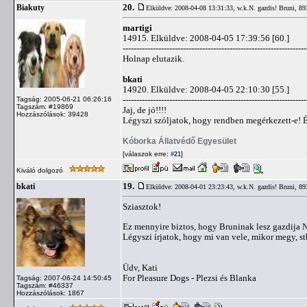
20.
Biakuty
Elküldve: 2008-04-08 13:31:33,
w.k.N. gazdis! Bruni, 89
martigi
14915. Elküldve: 2008-04-05 17:39:56 [60.]
-------------------------------------------------------------------
Holnap elutazik.
bkati
14920. Elküldve: 2008-04-05 22:10:30 [55.]
-------------------------------------------------------------------
Tagság: 2005-06-21 06:26:16
Tagszám: #19869
Jaj, de jó!!!!
Hozzászólások: 39428
Légyszi szóljatok, hogy rendben megérkezett-e! És
Kóborka Állatvédő Egyesület
[válaszok erre:
]
#21
Kiváló dolgozó
19.
bkati
Elküldve: 2008-04-01 23:23:43,
w.k.N. gazdis! Bruni, 89
Sziasztok!
Ez mennyire biztos, hogy Bruninak lesz gazdija
Légyszi írjatok, hogy mi van vele, mikor megy, stb
Üdv, Kati
For Pleasure Dogs - Plezsi és Blanka
Tagság: 2007-06-24 14:50:45
Tagszám: #46337
Hozzászólások: 1867