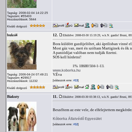
Tagság: 2008-02-04 14:22:25
Tagszám: #55403
Hozzászólások: 5644
Kiváló dolgozó
12.
buksi4
Elküldve: 2008-03-30 15:19:29,
w.k.N. gazdis! Bruni, 89
Bora küldött gazdijelöltet, aki áprilisban vinné el
Most gáz van, mert én szóltam Martiginek és ők n
A paniódíjat valóban nem tudják fizetni.
SOS kell hírdetni!
1% 18680504-1-13.
www.koborka.hu
V.Éva
Tagság: 2006-04-24 07:49:21
Tagszám: #29917
[válaszok erre:
]
#13
Hozzászólások: 11232
Kiváló dolgozó
11.
Biakuty
Elküldve: 2008-03-30 03:38:13,
w.k.N. gazdis! Bruni, 89
Beszéltem az este vele, de elfelejtettem megkérd
Kóborka Állatvédő Egyesület
[válaszok erre:
]
#12