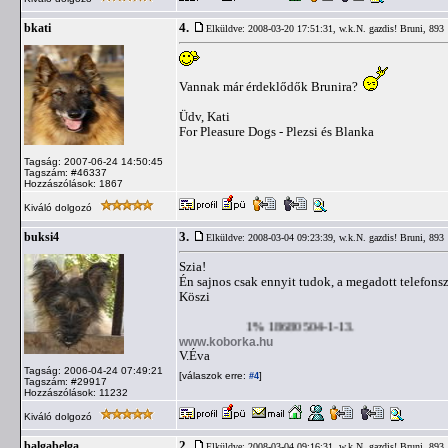
4.
bkati
Elküldve: 2008-03-20 17:51:31,
w.k.N. gazdis! Bruni, 893
Vannak már érdeklődők Brunira?
Üdv, Kati
For Pleasure Dogs - Plezsi és Blanka
Tagság: 2007-06-24 14:50:45
Tagszám: #46337
Hozzászólások: 1867
Kiváló dolgozó
3.
buksi4
Elküldve: 2008-03-04 09:23:39,
w.k.N. gazdis! Bruni, 893
Szia!
Én sajnos csak ennyit tudok, a megadott telefons
Köszi
1% 18680504-1-13.
www.koborka.hu
V.Éva
Tagság: 2006-04-24 07:49:21
[válaszok erre:
]
#4
Tagszám: #29917
Hozzászólások: 11232
Kiváló dolgozó
2.
balgabelga
Elküldve: 2008-03-04 09:16:31,
w.k.N. gazdis! Bruni, 893