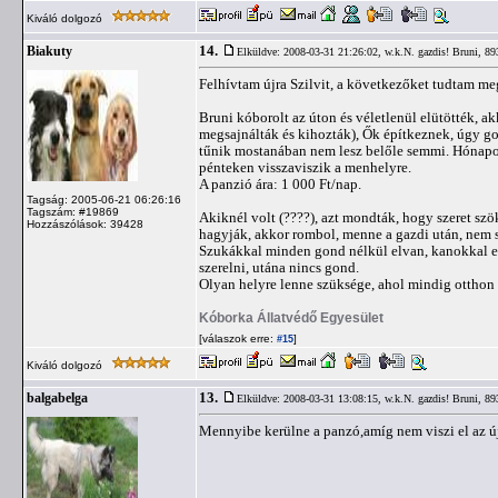
Kiváló dolgozó
14.
Biakuty
Elküldve: 2008-03-31 21:26:02,
w.k.N. gazdis! Bruni, 89
Felhívtam újra Szilvit, a következőket tudtam me
Bruni kóborolt az úton és véletlenül elütötték, ak
megsajnálták és kihozták), Ők építkeznek, úgy g
tűnik mostanában nem lesz belőle semmi. Hónapok
pénteken visszaviszik a menhelyre.
A panzió ára: 1 000 Ft/nap.
Tagság: 2005-06-21 06:26:16
Tagszám: #19869
Akiknél volt (????), azt mondták, hogy szeret szö
Hozzászólások: 39428
hagyják, akkor rombol, menne a gazdi után, nem s
Szukákkal minden gond nélkül elvan, kanokkal els
szerelni, utána nincs gond.
Olyan helyre lenne szüksége, ahol mindig otthon 
Kóborka Állatvédő Egyesület
[válaszok erre:
]
#15
Kiváló dolgozó
13.
balgabelga
Elküldve: 2008-03-31 13:08:15,
w.k.N. gazdis! Bruni, 89
Mennyibe kerülne a panzó,amíg nem viszi el az ú