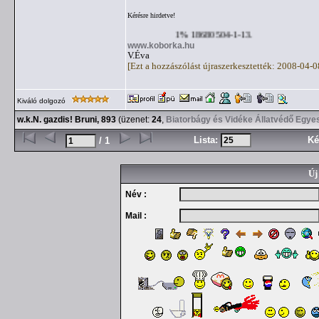
Kérésre hirdetve!
1% 18680504-1-13.
www.koborka.hu
V.Éva
[Ezt a hozzászólást újraszerkesztették: 2008-04-
Kiváló dolgozó
w.k.N. gazdis! Bruni, 893
(üzenet:
24
,
Biatorbágy és Vidéke Állatvédő Egye
Lista:
Ké
/ 1
Új
Név :
Mail :