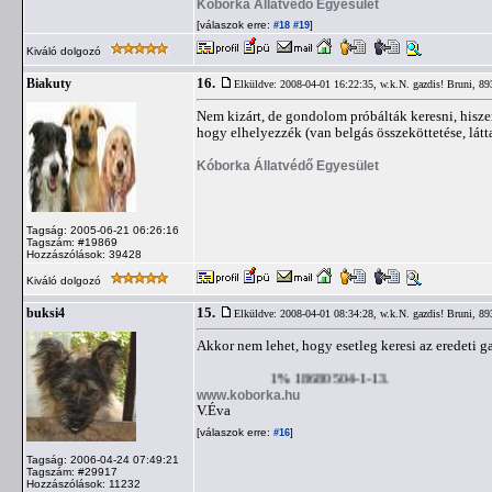
Kóborka Állatvédő Egyesület
[válaszok erre:
]
#18
#19
Kiváló dolgozó
16.
Biakuty
Elküldve: 2008-04-01 16:22:35,
w.k.N. gazdis! Bruni, 89
Nem kizárt, de gondolom próbálták keresni, hisze
hogy elhelyezzék (van belgás összeköttetése, látt
Kóborka Állatvédő Egyesület
Tagság: 2005-06-21 06:26:16
Tagszám: #19869
Hozzászólások: 39428
Kiváló dolgozó
15.
buksi4
Elküldve: 2008-04-01 08:34:28,
w.k.N. gazdis! Bruni, 89
Akkor nem lehet, hogy esetleg keresi az eredeti g
1% 18680504-1-13.
www.koborka.hu
V.Éva
[válaszok erre:
]
#16
Tagság: 2006-04-24 07:49:21
Tagszám: #29917
Hozzászólások: 11232