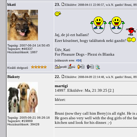
23.
bkati
Elküldve: 2008-04-11 22:00:57,
w.k.N. gazdis! Bruni, 89
Jaj, de jó ezt hallani!
Ezer köszönet, hogy találtatok neki gazdit!
Tagság: 2007-06-24 14:50:45
Tagszám: #46337
Üdv, Kati
Hozzászólások: 1867
For Pleasure Dogs - Plezsi és Blanka
[válaszok erre:
]
#24
Kiváló dolgozó
22.
Biakuty
Elküldve: 2008-04-09 22:14:48,
w.k.N. gazdis! Bruni, 89
martigi
14997. Elküldve: Ma, 21:39:25 [2.]
-------------------------------------------------------------------
Idézet:
-------------------------------------------------------------------
Bruni (now they call him Berry) is all right. He is 
He goes also very well with the dog girls of the fa
Tagság: 2005-06-21 06:26:16
Tagszám: #19869
kitchen und look for his dinner. ;-)
Hozzászólások: 39428
-------------------------------------------------------------------