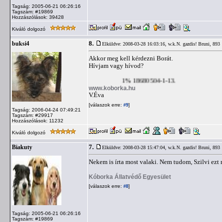
Tagság: 2005-06-21 06:26:16
Tagszám: #19869
Hozzászólások: 39428
Kiváló dolgozó
8.
buksi4
Elküldve: 2008-03-28 16:03:16,
w.k.N. gazdis! Bruni, 893
Akkor meg kell kérdezni Borát.
Hívjam vagy hívod?
1% 18680504-1-13.
www.koborka.hu
V.Éva
[válaszok erre:
]
#9
Tagság: 2006-04-24 07:49:21
Tagszám: #29917
Hozzászólások: 11232
Kiváló dolgozó
7.
Biakuty
Elküldve: 2008-03-28 15:47:04,
w.k.N. gazdis! Bruni, 893
Nekem is írta most valaki. Nem tudom, Szilvi ezt 
Kóborka Állatvédő Egyesület
[válaszok erre:
]
#8
Tagság: 2005-06-21 06:26:16
Tagszám: #19869