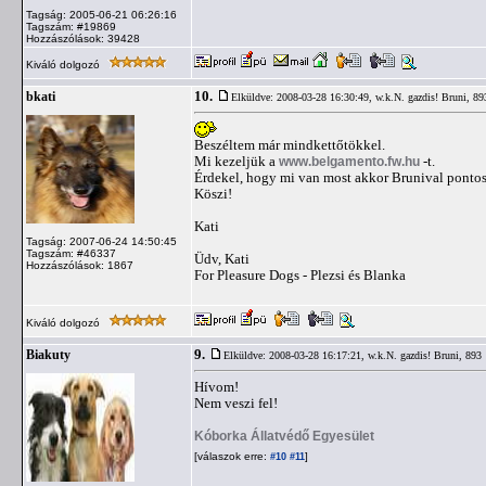
Tagság: 2005-06-21 06:26:16
Tagszám: #19869
Hozzászólások: 39428
Kiváló dolgozó
10.
bkati
Elküldve: 2008-03-28 16:30:49,
w.k.N. gazdis! Bruni, 89
Beszéltem már mindkettőtökkel.
Mi kezeljük a
www.belgamento.fw.hu
-t.
Érdekel, hogy mi van most akkor Brunival pontosa
Köszi!
Kati
Tagság: 2007-06-24 14:50:45
Tagszám: #46337
Üdv, Kati
Hozzászólások: 1867
For Pleasure Dogs - Plezsi és Blanka
Kiváló dolgozó
9.
Biakuty
Elküldve: 2008-03-28 16:17:21,
w.k.N. gazdis! Bruni, 893
Hívom!
Nem veszi fel!
Kóborka Állatvédő Egyesület
[válaszok erre:
]
#10
#11