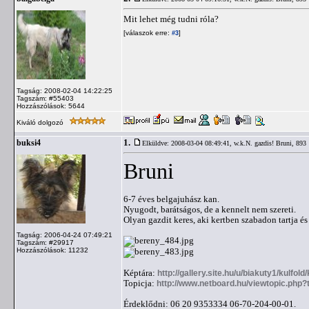
Mit lehet még tudni róla?
[válaszok erre:
]
#3
Tagság: 2008-02-04 14:22:25
Tagszám: #55403
Hozzászólások: 5644
Kiváló dolgozó
1.
buksi4
Elküldve: 2008-03-04 08:49:41,
w.k.N. gazdis! Bruni, 893
Bruni
6-7 éves belgajuhász kan.
Nyugodt, barátságos, de a kennelt nem szereti.
Olyan gazdit keres, aki kertben szabadon tartja és 
Tagság: 2006-04-24 07:49:21
Tagszám: #29917
Hozzászólások: 11232
Képtára:
http://gallery.site.hu/u/biakuty1/kulfol
Topicja:
http://www.netboard.hu/viewtopic.php
Érdeklődni: 06 20 9353334 06-70-204-00-01.