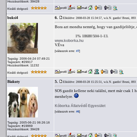
Hozzászólások: 39428
Kiváló dolgozó
6.
buksi4
Elküldve: 2008-03-28 15:34:57,
w.k.N. gazdis! Bruni, 893
Bora azt mondta nemrég, hogy van gazdijelöltje, d
1% 18680504-1-13.
www.koborka.hu
V.Éva
[válaszok erre:
]
#7
Tagság: 2006-04-24 07:49:21
Tagszám: #29917
Hozzászólások: 11232
Kiváló dolgozó
5.
Biakuty
Elküldve: 2008-03-28 15:25:51,
w.k.N. gazdis! Bruni, 893
SOS gazdit kellene neki találni, mert már csak 1 h
menhelyre.
Kóborka Állatvédő Egyesület
[válaszok erre:
]
#6
Tagság: 2005-06-21 06:26:16
Tagszám: #19869
Hozzászólások: 39428
Kiváló dolgozó