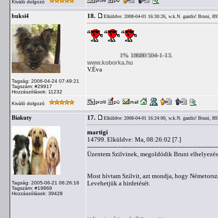
Kiváló dolgozó
18.
buksi4
Elküldve: 2008-04-01 16:30:26,
w.k.N. gazdis! Bruni, 89
1% 18680504-1-13.
www.koborka.hu
V.Éva
Tagság: 2006-04-24 07:49:21
Tagszám: #29917
Hozzászólások: 11232
Kiváló dolgozó
17.
Biakuty
Elküldve: 2008-04-01 16:24:00,
w.k.N. gazdis! Bruni, 89
martigi
14799. Elküldve: Ma, 08:26:02 [7.]
-------------------------------------------------------------------
Üzentem Szilvinek, megoldódik Bruni elhelyezés
Most hívtam Szilvit, azt mondja, hogy Németorszá
Levehetjük a hirdetését.
Tagság: 2005-06-21 06:26:16
Tagszám: #19869
Hozzászólások: 39428