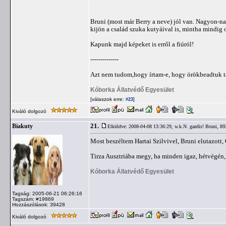
Bruni (most már Berry a neve) jól van. Nagyon-n
kijön a család szuka kutyáival is, mintha mindig o
Kapunk majd képeket is erről a fiúról!
--------------
Azt nem tudom,hogy írtam-e, hogy örökbeadtuk tá
Kóborka Állatvédő Egyesület
[válaszok erre:
]
#23
Kiváló dolgozó
21.
Biakuty
Elküldve: 2008-04-08 13:36:29,
w.k.N. gazdis! Bruni, 89
Most beszéltem Hartai Szilvivel, Bruni elutazott, Ő
Tirza Ausztriába megy, ha minden igaz, hétvégén, 
Kóborka Állatvédő Egyesület
Tagság: 2005-06-21 06:26:16
Tagszám: #19869
Hozzászólások: 39428
Kiváló dolgozó