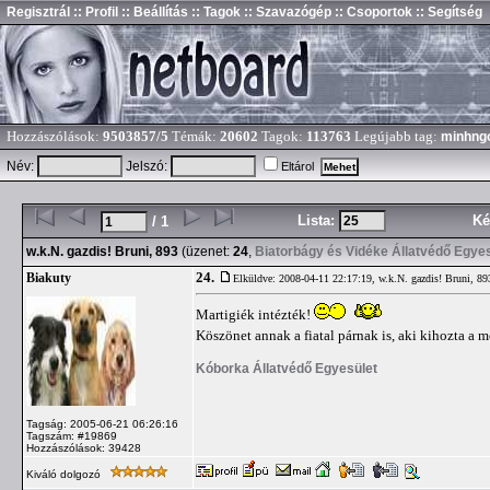
Regisztrál
:: Profil
:: Beállítás
:: Tagok
:: Szavazógép
:: Csoportok
:: Segítség
Hozzászólások:
9503857/5
Témák:
20602
Tagok:
113763
Legújabb tag:
minhng
Név:
Jelszó:
Eltárol
Lista:
Ké
/ 1
w.k.N. gazdis! Bruni, 893
(üzenet:
24
,
Biatorbágy és Vidéke Állatvédő Egye
24.
Biakuty
Elküldve: 2008-04-11 22:17:19,
w.k.N. gazdis! Bruni, 89
Martigiék intézték!
Köszönet annak a fiatal párnak is, aki kihozta a 
Kóborka Állatvédő Egyesület
Tagság: 2005-06-21 06:26:16
Tagszám: #19869
Hozzászólások: 39428
Kiváló dolgozó