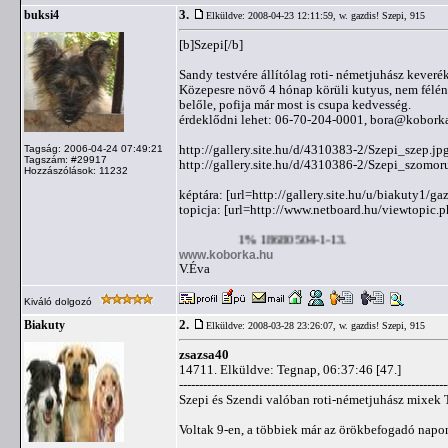
3.
buksi4
Elküldve: 2008-04-23 12:11:59,
w. gazdis! Szepi, 915
[b]Szepi[/b]
Sandy testvére állítólag roti- németjuhász keverék
Közepesre növő 4 hónap körüli kutyus, nem félén
belőle, pofija már most is csupa kedvesség.
érdeklődni lehet: 06-70-204-0001,
bora@kobork
http://gallery.site.hu/d/4310383-2/Szepi_szep.jp
Tagság: 2006-04-24 07:49:21
Tagszám: #29917
http://gallery.site.hu/d/4310386-2/Szepi_szomor
Hozzászólások: 11232
képtára: [url=http://gallery.site.hu/u/biakuty1/ga
topicja: [url=http://www.netboard.hu/viewtopic
1% 18680504-1-13.
www.koborka.hu
V.Éva
Kiváló dolgozó
2.
Biakuty
Elküldve: 2008-03-28 23:26:07,
w. gazdis! Szepi, 915
zsazsa40
14711. Elküldve: Tegnap, 06:37:46 [47.]
-------------------------------------------------------------------
Szepi és Szendi valóban roti-németjuhász mixek 
Voltak 9-en, a többiek már az örökbefogadó napo