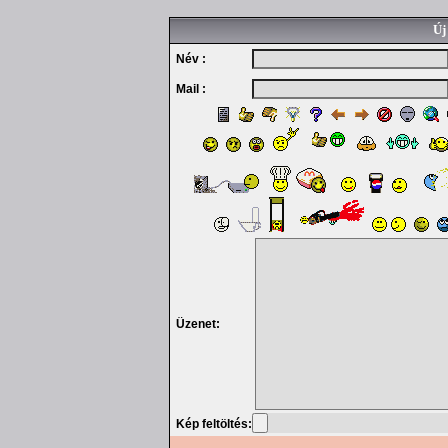
Új
Név :
Mail :
Üzenet:
Kép feltöltés: