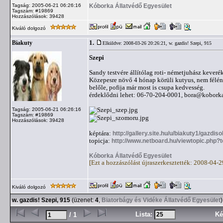
Kóborka Állatvédő Egyesület
Tagság: 2005-06-21 06:26:16
Tagszám: #19869
Hozzászólások: 39428
Kiváló dolgozó
1.
Biakuty
Elküldve: 2008-03-26 20:26:21,
w. gazdis! Szepi, 915
Szepi
Sandy testvére állítólag roti- németjuhász keverék
Közepesre növő 4 hónap körüli kutyus, nem félén
belőle, pofija már most is csupa kedvesség.
érdeklődni lehet: 06-70-204-0001,
bora@kobork
Tagság: 2005-06-21 06:26:16
Tagszám: #19869
Hozzászólások: 39428
képtára:
http://gallery.site.hu/u/biakuty1/gazdis
topicja:
http://www.netboard.hu/viewtopic.php?
Kóborka Állatvédő Egyesület
[Ezt a hozzászólást újraszerkesztették: 2008-04-
Kiváló dolgozó
w. gazdis! Szepi, 915
(üzenet:
4
,
Biatorbágy és Vidéke Állatvédő Egyesület
)
Lista:
Ké
/ 1