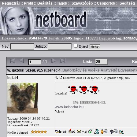
Regisztrál
:: Profil
:: Beállítás
:: Tagok
:: Szavazógép
:: Csoportok
:: Segítség
Hozzászólások:
9504147/9
Témák:
20695
Tagok:
113771
Legújabb tag:
sofiaro
Név:
Jelszó:
Eltárol
Lista:
Ké
/ 1
w. gazdis! Szepi, 915
(üzenet:
4
,
Biatorbágy és Vidéke Állatvédő Egyesület
)
4.
buksi4
Elküldve: 2008-04-29 15:46:57,
w. gazdis! Szepi, 915
Gazdis!
1% 18680504-1-13.
www.koborka.hu
V.Éva
Tagság: 2006-04-24 07:49:21
Tagszám: #29917
Hozzászólások: 11232
Kiváló dolgozó