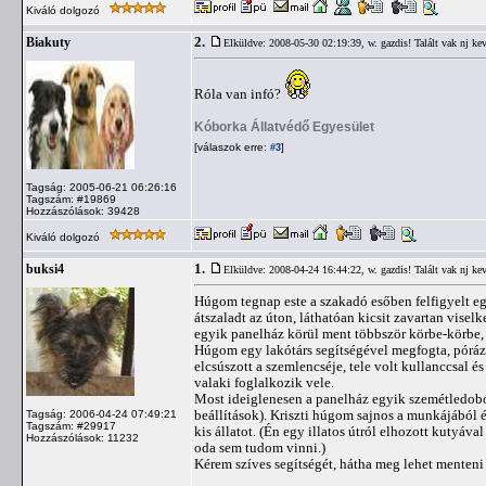
Kiváló dolgozó
2.
Biakuty
Elküldve: 2008-05-30 02:19:39,
w. gazdis! Talált vak nj ke
Róla van infó?
Kóborka Állatvédő Egyesület
[válaszok erre:
]
#3
Tagság: 2005-06-21 06:26:16
Tagszám: #19869
Hozzászólások: 39428
Kiváló dolgozó
1.
buksi4
Elküldve: 2008-04-24 16:44:22,
w. gazdis! Talált vak nj ke
Húgom tegnap este a szakadó esőben felfigyelt egy
átszaladt az úton, láthatóan kicsit zavartan vise
egyik panelház körül ment többször körbe-körbe, 
Húgom egy lakótárs segítségével megfogta, pórázt a
elcsúszott a szemlencséje, tele volt kullanccsal é
valaki foglalkozik vele.
Most ideiglenesen a panelház egyik szemétledobój
beállítások). Kriszti húgom sajnos a munkájából 
Tagság: 2006-04-24 07:49:21
Tagszám: #29917
kis állatot. (Én egy illatos útról elhozott kutyá
Hozzászólások: 11232
oda sem tudom vinni.)
Kérem szíves segítségét, hátha meg lehet menteni e