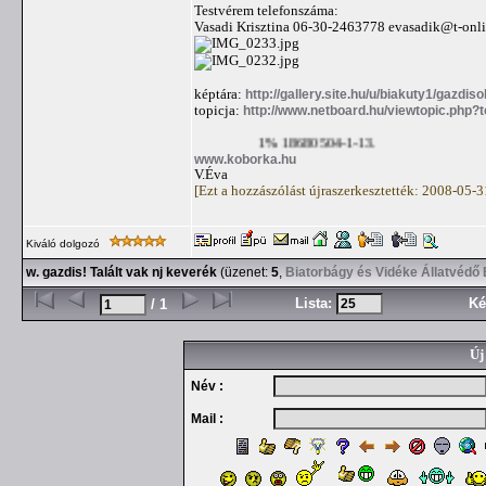
Testvérem telefonszáma:
Vasadi Krisztina 06-30-2463778
evasadik@t-onli
képtára:
http://gallery.site.hu/u/biakuty1/gazdi
topicja:
http://www.netboard.hu/viewtopic.php?
1% 18680504-1-13.
www.koborka.hu
V.Éva
[Ezt a hozzászólást újraszerkesztették: 2008-05-
Kiváló dolgozó
w. gazdis! Talált vak nj keverék
(üzenet:
5
,
Biatorbágy és Vidéke Állatvédő
Lista:
Ké
/ 1
Új
Név :
Mail :