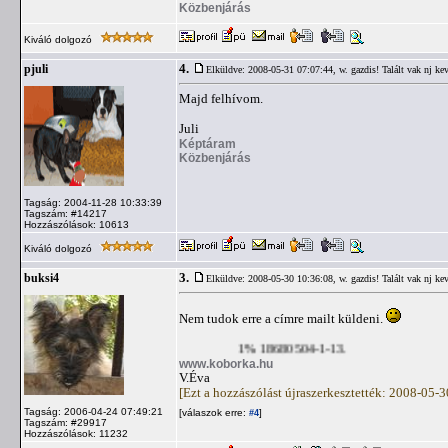
Közbenjárás
Kiváló dolgozó
4.
pjuli
Elküldve: 2008-05-31 07:07:44,
w. gazdis! Talált vak nj ke
Majd felhívom.
Juli
Képtáram
Közbenjárás
Tagság: 2004-11-28 10:33:39
Tagszám: #14217
Hozzászólások: 10613
Kiváló dolgozó
3.
buksi4
Elküldve: 2008-05-30 10:36:08,
w. gazdis! Talált vak nj ke
Nem tudok erre a címre mailt küldeni.
1% 18680504-1-13.
www.koborka.hu
V.Éva
[Ezt a hozzászólást újraszerkesztették: 2008-05-
Tagság: 2006-04-24 07:49:21
[válaszok erre:
]
#4
Tagszám: #29917
Hozzászólások: 11232