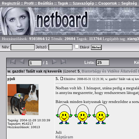
Regisztrál
:: Profil
:: Beállítás
:: Tagok
:: Szavazógép
:: Csoportok
:: Segítség
Hozzászólások:
9503864/12
Témák:
20604
Tagok:
113764
Legújabb tag:
xiang
Név:
Jelszó:
Eltárol
Lista:
Ké
/ 1
w. gazdis! Talált vak nj keverék
(üzenet:
5
,
Biatorbágy és Vidéke Állatvédő
5.
pjuli
Elküldve: 2008-05-31 12:21:30,
w. gazdis! Talált vak nj ke
Noéban volt kb. 1 hónapot, utána pedig a megtalál
is annyira megszerette, hogy rendszeresen látogatj
Bárcsak minden kutyusnak így rendeződne a sors
Tagság: 2004-11-28 10:33:39
Tagszám: #14217
Hozzászólások: 10613
Juli
Képtáram